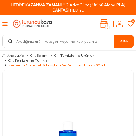
HEDİYE KAZANMA ZAMANI !!!
2 Adet Güneş Ürünü Alana
PLAJ
ÇANTASI
HEDİYE
0
0
ARA
Anasayfa
Cilt Bakımı
Cilt Temizleme Ürünleri
Cilt Temizleme Tonikleri
Zederma Gözenek Sıkılaştırıcı Ve Arındırıcı Tonik 200 ml