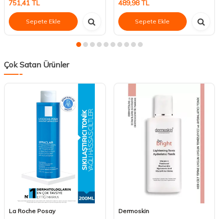
751,41
TL
489,98
TL
Sepete Ekle
Sepete Ekle
Çok Satan Ürünler
La Roche Posay
Dermoskin