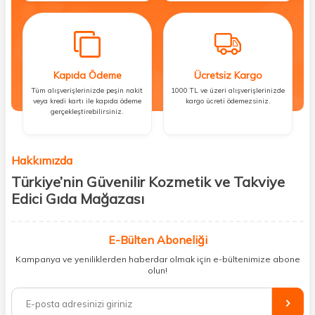
Kapıda Ödeme
Ücretsiz Kargo
Tüm alışverişlerinizde peşin nakit
1000 TL ve üzeri alışverişlerinizde
veya kredi kartı ile kapıda ödeme
kargo ücreti ödemezsiniz.
gerçekleştirebilirsiniz.
Hakkımızda
Türkiye’nin Güvenilir Kozmetik ve Takviye
Edici Gıda Mağazası
Güzellik, sağlık ve iyi hissetmek herkesin hakkı! Biz de bu vizyonla, hem
kişisel bakım hem de takviye edici gıda ürünlerini sizlerle
E-Bülten Aboneliği
buluşturuyoruz. Artık mağaza mağaza dolaşmanıza gerek yok;
Kampanya ve yeniliklerden haberdar olmak için e-bültenimize abone
ihtiyacınız olan her şeyi tek bir çatı altında topluyor ve kapınıza kadar
olun!
güvenle ulaştırıyoruz.
%100 orijinal kozmetik ve sağlık ürünleriyle güzelliğinizi tamamlayabilir,
vücudunuzu desteklemek için güvenilir takviye edici gıdalara