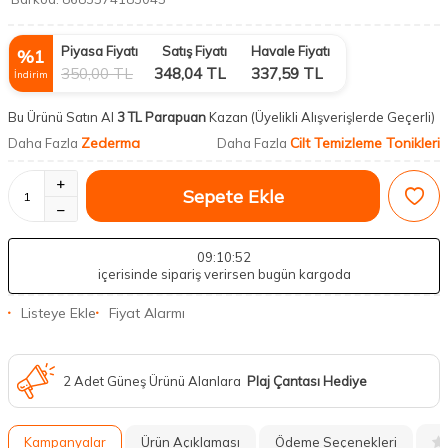
Piyasa Fiyatı
Satış Fiyatı
Havale Fiyatı
%
1
350,00
TL
348,04
TL
337,59
TL
İndirim
Bu Ürünü Satın Al
3 TL Parapuan
Kazan
(Üyelikli Alışverişlerde Geçerli)
Zederma
Cilt Temizleme Tonikleri
Daha Fazla
Daha Fazla
Sepete Ekle
09
:10
:51
içerisinde sipariş verirsen bugün kargoda
Listeye Ekle
Fiyat Alarmı
2 Adet Güneş Ürünü Alanlara
Plaj Çantası Hediye
Kampanyalar
Ürün Açıklaması
Ödeme Seçenekleri