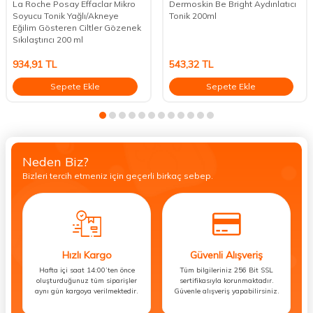
La Roche Posay Effaclar Mikro
Dermoskin Be Bright Aydınlatıcı
Soyucu Tonik Yağlı/Akneye
Tonik 200ml
Eğilim Gösteren Ciltler Gözenek
Sıkılaştırıcı 200 ml
934,91
TL
543,32
TL
Sepete Ekle
Sepete Ekle
Neden Biz?
Bizleri tercih etmeniz için geçerli birkaç sebep.
Hızlı Kargo
Güvenli Alışveriş
Hafta içi saat 14:00’ten önce
Tüm bilgileriniz 256 Bit SSL
oluşturduğunuz tüm siparişler
sertifikasıyla korunmaktadır.
aynı gün kargoya verilmektedir.
Güvenle alışveriş yapabilirsiniz.