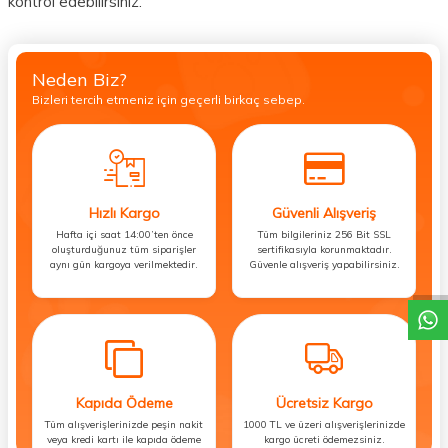
kontrol edebilirsiniz.
Neden Biz?
Bizleri tercih etmeniz için geçerli birkaç sebep.
Hızlı Kargo
Güvenli Alışveriş
Hafta içi saat 14:00’ten önce
Tüm bilgileriniz 256 Bit SSL
DESTEK
oluşturduğunuz tüm siparişler
sertifikasıyla korunmaktadır.
aynı gün kargoya verilmektedir.
Güvenle alışveriş yapabilirsiniz.
Kapıda Ödeme
Ücretsiz Kargo
Tüm alışverişlerinizde peşin nakit
1000 TL ve üzeri alışverişlerinizde
veya kredi kartı ile kapıda ödeme
kargo ücreti ödemezsiniz.