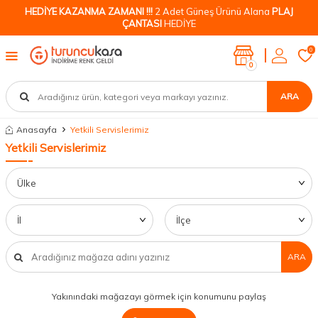
HEDİYE KAZANMA ZAMANI !!!
2 Adet Güneş Ürünü Alana
PLAJ
ÇANTASI
HEDİYE
0
0
ARA
Anasayfa
Yetkili Servislerimiz
Yetkili Servislerimiz
ARA
Yakınındaki mağazayı görmek için konumunu paylaş