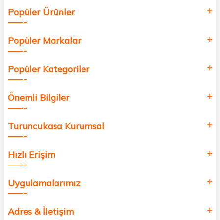
Siz de kendinizi yenilemek, sağlığınızı desteklemek ve güzelliğinize
Popüler Ürünler
değer katmak için bize katılın!
Popüler Markalar
Popüler Kategoriler
Önemli Bilgiler
Turuncukasa Kurumsal
Hızlı Erişim
Uygulamalarımız
Adres & İletişim