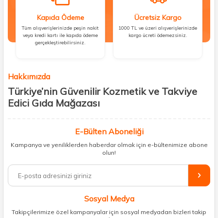
Kapıda Ödeme
Ücretsiz Kargo
Tüm alışverişlerinizde peşin nakit
1000 TL ve üzeri alışverişlerinizde
veya kredi kartı ile kapıda ödeme
kargo ücreti ödemezsiniz.
gerçekleştirebilirsiniz.
Hakkımızda
Türkiye’nin Güvenilir Kozmetik ve Takviye
Edici Gıda Mağazası
Güzellik, sağlık ve iyi hissetmek herkesin hakkı! Biz de bu vizyonla, hem
kişisel bakım hem de takviye edici gıda ürünlerini sizlerle
E-Bülten Aboneliği
buluşturuyoruz. Artık mağaza mağaza dolaşmanıza gerek yok;
Kampanya ve yeniliklerden haberdar olmak için e-bültenimize abone
ihtiyacınız olan her şeyi tek bir çatı altında topluyor ve kapınıza kadar
olun!
güvenle ulaştırıyoruz.
%100 orijinal kozmetik ve sağlık ürünleriyle güzelliğinizi tamamlayabilir,
vücudunuzu desteklemek için güvenilir takviye edici gıdalara
ulaşabilirsiniz. Cilt bakımından saç bakımına, makyajdan vitamin ve
Sosyal Medya
minerallere kadar binlerce ürünü uygun fiyat ve hızlı kargo avantajıyla
sunuyoruz.
Takipçilerimize özel kampanyalar için sosyal medyadan bizleri takip