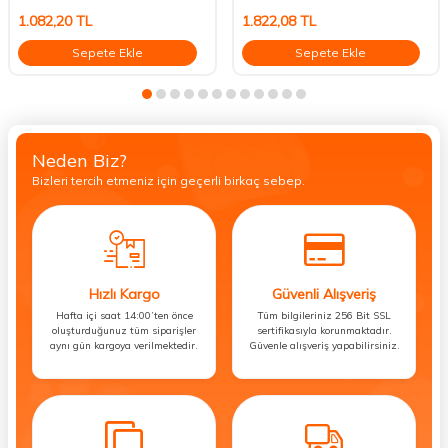
1.082,20
TL
1.822,08
TL
Sepete Ekle
Sepete Ekle
Neden Biz?
Bizleri tercih etmeniz için geçerli birkaç sebep.
Hızlı Kargo
Güvenli Alışveriş
Hafta içi saat 14:00’ten önce
Tüm bilgileriniz 256 Bit SSL
oluşturduğunuz tüm siparişler
sertifikasıyla korunmaktadır.
aynı gün kargoya verilmektedir.
Güvenle alışveriş yapabilirsiniz.