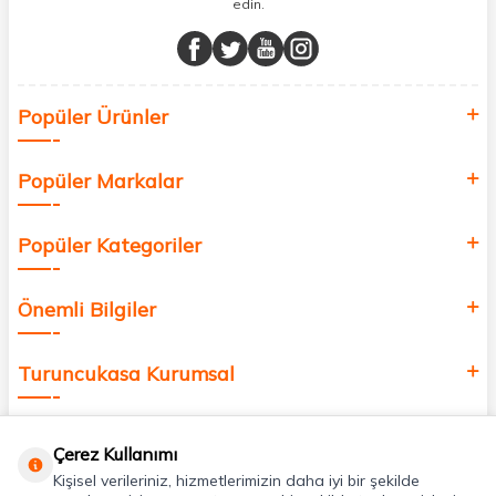
edin.
Müşteri memnuniyetini ön planda tutarak, en kaliteli markaları sizlerle
buluşturuyor ve online alışveriş deneyiminizi en iyi hale getiriyoruz.
Sağlık, güzellik ve iyi yaşam için aradığınız her şey burada!
Siz de kendinizi yenilemek, sağlığınızı desteklemek ve güzelliğinize
Popüler Ürünler
değer katmak için bize katılın!
Popüler Markalar
Popüler Kategoriler
Önemli Bilgiler
Turuncukasa Kurumsal
Hızlı Erişim
Çerez Kullanımı
Kişisel verileriniz, hizmetlerimizin daha iyi bir şekilde