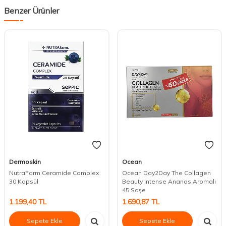
Benzer Ürünler
Dermoskin
Ocean
NutraFarm Ceramide Complex
Ocean Day2Day The Collagen
30 Kapsül
Beauty Intense Ananas Aromalı
45 Saşe
1.199,40
TL
1.690,87
TL
Sepete Ekle
Sepete Ekle