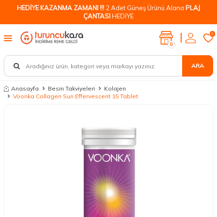
HEDİYE KAZANMA ZAMANI !!!
2 Adet Güneş Ürünü Alana
PLAJ
ÇANTASI
HEDİYE
0
0
ARA
Anasayfa
Besin Takviyeleri
Kolajen
Voonka Collagen Sun Effervescent 15 Tablet