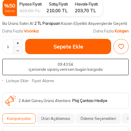
Piyasa Fiyatı
Satış Fiyatı
Havale Fiyatı
%
50
420,00
TL
210,00
TL
203,70
TL
İndirim
Bu Ürünü Satın Al
2 TL Parapuan
Kazan
(Üyelikli Alışverişlerde Geçerli)
Voonka
Kolajen
Daha Fazla
Daha Fazla
Sepete Ekle
09
:43
:55
içerisinde sipariş verirsen bugün kargoda
Listeye Ekle
Fiyat Alarmı
2 Adet Güneş Ürünü Alanlara
Plaj Çantası Hediye
Kampanyalar
Ürün Açıklaması
Ödeme Seçenekleri