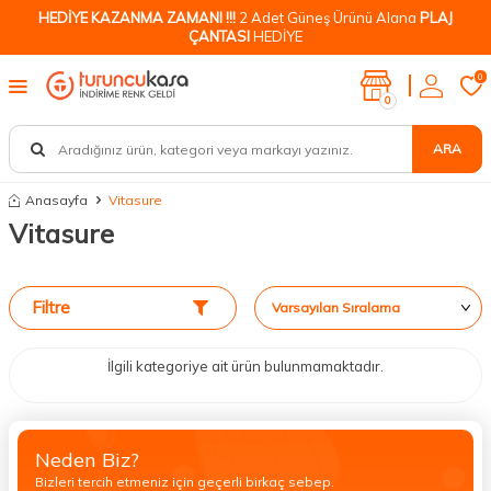
HEDİYE KAZANMA ZAMANI !!!
2 Adet Güneş Ürünü Alana
PLAJ
ÇANTASI
HEDİYE
0
0
ARA
Anasayfa
Vitasure
Vitasure
Filtre
İlgili kategoriye ait ürün bulunmamaktadır.
Neden Biz?
Bizleri tercih etmeniz için geçerli birkaç sebep.