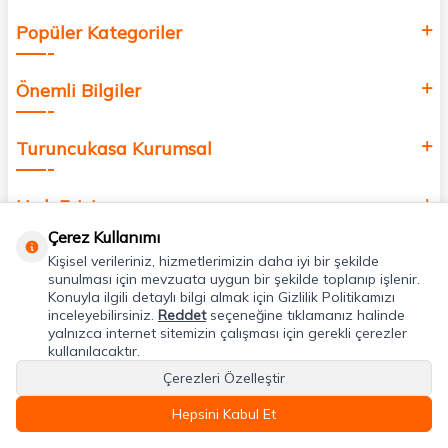
Popüler Kategoriler
Önemli Bilgiler
Turuncukasa Kurumsal
Hızlı Erişim
Çerez Kullanımı
Kişisel verileriniz, hizmetlerimizin daha iyi bir şekilde
Uygulamalarımız
sunulması için mevzuata uygun bir şekilde toplanıp işlenir.
Konuyla ilgili detaylı bilgi almak için Gizlilik Politikamızı
inceleyebilirsiniz.
Reddet
seçeneğine tıklamanız halinde
Adres & İletişim
yalnızca internet sitemizin çalışması için gerekli çerezler
kullanılacaktır.
Çerezleri Özelleştir
Hepsini Kabul Et