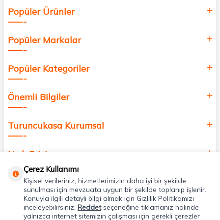
Siz de kendinizi yenilemek, sağlığınızı desteklemek ve güzelliğinize
Popüler Ürünler
değer katmak için bize katılın!
Popüler Markalar
Popüler Kategoriler
Önemli Bilgiler
Turuncukasa Kurumsal
Hızlı Erişim
Çerez Kullanımı
Kişisel verileriniz, hizmetlerimizin daha iyi bir şekilde
Uygulamalarımız
sunulması için mevzuata uygun bir şekilde toplanıp işlenir.
Konuyla ilgili detaylı bilgi almak için Gizlilik Politikamızı
inceleyebilirsiniz.
Reddet
seçeneğine tıklamanız halinde
Adres & İletişim
yalnızca internet sitemizin çalışması için gerekli çerezler