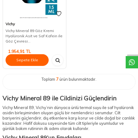
Vichy
Vichy Mineral 89 Göz Kremi
Hyalüronik Asit ve Saf Kafein ile
DESTEK
Göz Çevresi...
1.954,91
TL
Sepete Ekle
Toplam
7
ürün bulunmaktadır.
Vichy Mineral 89 ile Cildinizi Güçlendirin
Vichy Mineral 89, Vichy’nin dünyaca ünlü termal suyu ile saf hyalüronik
asidin birleşiminden oluşan güçlü bir nemlendirici serumdur. Cilt
bariyerini güçlendirir, dış etkenlere karşı korur ve cilde doğal bir canlılık
kazandırır. Hafif dokusu sayesinde tüm cilt tipleriyle uyumludur ve
günlük bakım rutininin ilk adımı olarak kullanılır.
Vichy Mineral 89’un Faydaları