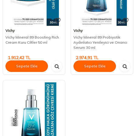
Vichy
Vichy
Vichy Mineral 89 Boosting Rich
Vichy Mineral 89 Probiyotik
Cream Kuru Ciltler 50 ml
Aydınlatıcı Yenileyici ve Onarıcı
Serum 30 ml
1.912,42
TL
2.974,91
TL
Sepete Ekle
Sepete Ekle