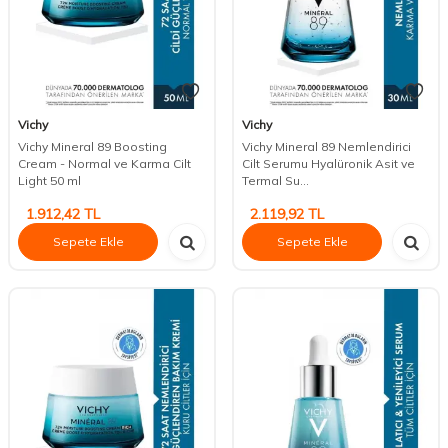
Vichy
Vichy
Vichy Mineral 89 Boosting
Vichy Mineral 89 Nemlendirici
Cream - Normal ve Karma Cilt
Cilt Serumu Hyalüronik Asit ve
Light 50 ml
Termal Su...
1.912,42
TL
2.119,92
TL
Sepete Ekle
Sepete Ekle