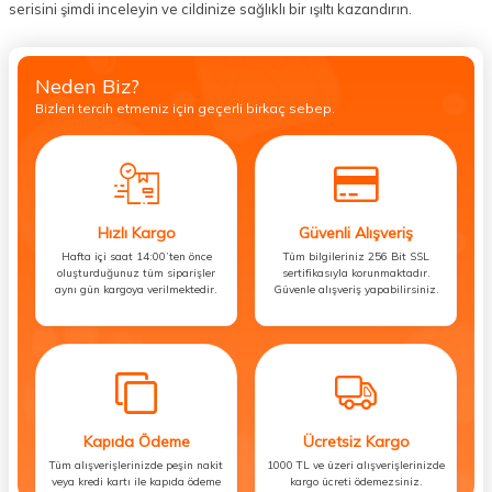
serisini şimdi inceleyin ve cildinize sağlıklı bir ışıltı kazandırın.
Neden Biz?
Bizleri tercih etmeniz için geçerli birkaç sebep.
Hızlı Kargo
Güvenli Alışveriş
Hafta içi saat 14:00’ten önce
Tüm bilgileriniz 256 Bit SSL
oluşturduğunuz tüm siparişler
sertifikasıyla korunmaktadır.
aynı gün kargoya verilmektedir.
Güvenle alışveriş yapabilirsiniz.
Kapıda Ödeme
Ücretsiz Kargo
Tüm alışverişlerinizde peşin nakit
1000 TL ve üzeri alışverişlerinizde
veya kredi kartı ile kapıda ödeme
kargo ücreti ödemezsiniz.