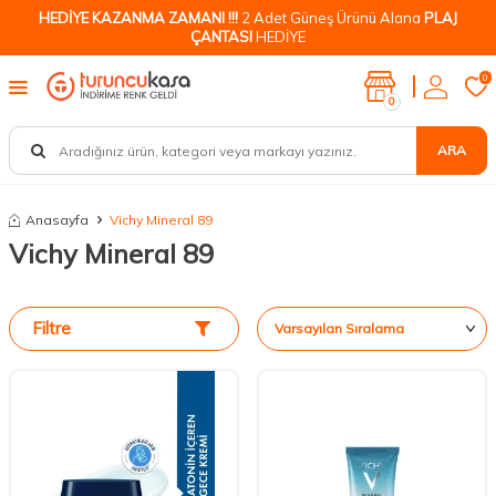
HEDİYE KAZANMA ZAMANI !!!
2 Adet Güneş Ürünü Alana
PLAJ
ÇANTASI
HEDİYE
0
0
ARA
Anasayfa
Vichy Mineral 89
Vichy Mineral 89
Filtre