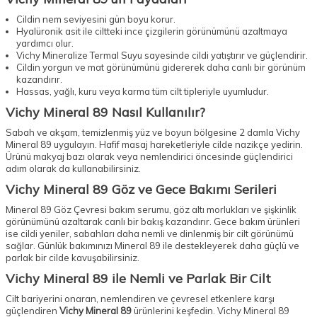
Cildin nem seviyesini gün boyu korur.
Hyalüronik asit ile ciltteki ince çizgilerin görünümünü azaltmaya
yardımcı olur.
Vichy Mineralize Termal Suyu sayesinde cildi yatıştırır ve güçlendirir.
Cildin yorgun ve mat görünümünü gidererek daha canlı bir görünüm
kazandırır.
Hassas, yağlı, kuru veya karma tüm cilt tipleriyle uyumludur.
Vichy Mineral 89 Nasıl Kullanılır?
Sabah ve akşam, temizlenmiş yüz ve boyun bölgesine 2 damla Vichy
Mineral 89 uygulayın. Hafif masaj hareketleriyle cilde nazikçe yedirin.
Ürünü makyaj bazı olarak veya nemlendirici öncesinde güçlendirici
adım olarak da kullanabilirsiniz.
Vichy Mineral 89 Göz ve Gece Bakımı Serileri
Mineral 89 Göz Çevresi bakım serumu, göz altı morlukları ve şişkinlik
görünümünü azaltarak canlı bir bakış kazandırır. Gece bakım ürünleri
ise cildi yeniler, sabahları daha nemli ve dinlenmiş bir cilt görünümü
sağlar. Günlük bakımınızı Mineral 89 ile destekleyerek daha güçlü ve
parlak bir cilde kavuşabilirsiniz.
Vichy Mineral 89 ile Nemli ve Parlak Bir Cilt
Cilt bariyerini onaran, nemlendiren ve çevresel etkenlere karşı
güçlendiren
Vichy Mineral 89
ürünlerini keşfedin. Vichy Mineral 89