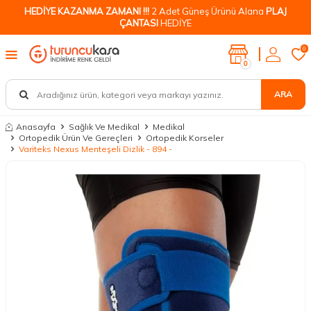
HEDİYE KAZANMA ZAMANI !!!
2 Adet Güneş Ürünü Alana
PLAJ
ÇANTASI
HEDİYE
0
0
ARA
Anasayfa
Sağlık Ve Medikal
Medikal
Ortopedik Ürün Ve Gereçleri
Ortopedik Korseler
Variteks Nexus Menteşeli Dizlik - 894 -