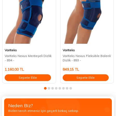
Variteks
Variteks
Variteks Nexus Menteşeli Dizlik
Variteks Nexus Fleksible Balenli
- 894 -
Dizlik - 893 -
1.160,00
TL
849,15
TL
Sepete Ekle
Sepete Ekle
Neden Biz?
Bizleri tercih etmeniz için geçerli birkaç sebep.