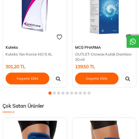
DESTEK
Kuteks
MCG PHARMA
Kuteks Yün Korse NO:5 XL
OUTLET-Osiwax Kulak Damlası
30 ml
301,20
TL
139,50
TL
Sepete Ekle
Sepete Ekle
Çok Satan Ürünler