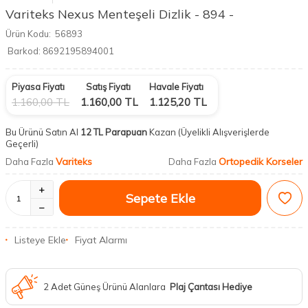
Variteks Nexus Menteşeli Dizlik - 894 -
Ürün Kodu:
56893
Barkod:
8692195894001
Piyasa Fiyatı
Satış Fiyatı
Havale Fiyatı
1.160,00
TL
1.160,00
TL
1.125,20
TL
Bu Ürünü Satın Al
12 TL Parapuan
Kazan
(Üyelikli Alışverişlerde
Geçerli)
Variteks
Ortopedik Korseler
Daha Fazla
Daha Fazla
Sepete Ekle
Listeye Ekle
Fiyat Alarmı
2 Adet Güneş Ürünü Alanlara
Plaj Çantası Hediye