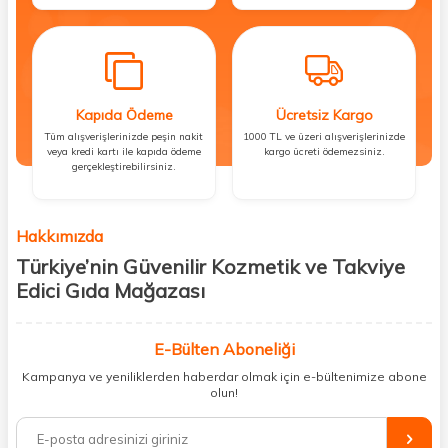
Kapıda Ödeme
Ücretsiz Kargo
Tüm alışverişlerinizde peşin nakit
1000 TL ve üzeri alışverişlerinizde
veya kredi kartı ile kapıda ödeme
kargo ücreti ödemezsiniz.
gerçekleştirebilirsiniz.
Hakkımızda
Türkiye’nin Güvenilir Kozmetik ve Takviye
Edici Gıda Mağazası
Güzellik, sağlık ve iyi hissetmek herkesin hakkı! Biz de bu vizyonla, hem
kişisel bakım hem de takviye edici gıda ürünlerini sizlerle
E-Bülten Aboneliği
buluşturuyoruz. Artık mağaza mağaza dolaşmanıza gerek yok;
Kampanya ve yeniliklerden haberdar olmak için e-bültenimize abone
ihtiyacınız olan her şeyi tek bir çatı altında topluyor ve kapınıza kadar
olun!
güvenle ulaştırıyoruz.
%100 orijinal kozmetik ve sağlık ürünleriyle güzelliğinizi tamamlayabilir,