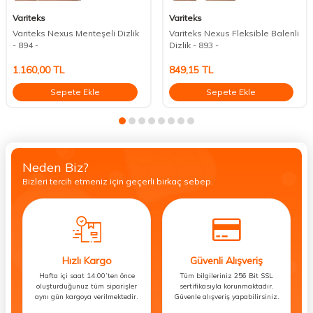
Variteks
Variteks
Variteks Nexus Menteşeli Dizlik
Variteks Nexus Fleksible Balenli
- 894 -
Dizlik - 893 -
1.160,00
TL
849,15
TL
Sepete Ekle
Sepete Ekle
Neden Biz?
Bizleri tercih etmeniz için geçerli birkaç sebep.
Hızlı Kargo
Güvenli Alışveriş
Hafta içi saat 14:00’ten önce
Tüm bilgileriniz 256 Bit SSL
oluşturduğunuz tüm siparişler
sertifikasıyla korunmaktadır.
aynı gün kargoya verilmektedir.
Güvenle alışveriş yapabilirsiniz.