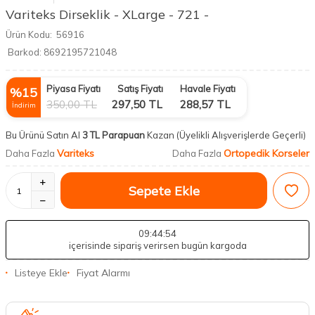
Variteks Dirseklik - XLarge - 721 -
Ürün Kodu:
56916
Barkod:
8692195721048
Piyasa Fiyatı
Satış Fiyatı
Havale Fiyatı
%
15
350,00
TL
297,50
TL
288,57
TL
İndirim
Bu Ürünü Satın Al
3 TL Parapuan
Kazan
(Üyelikli Alışverişlerde Geçerli)
Variteks
Ortopedik Korseler
Daha Fazla
Daha Fazla
Sepete Ekle
09
:44
:53
içerisinde sipariş verirsen bugün kargoda
Listeye Ekle
Fiyat Alarmı