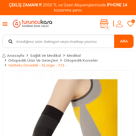
ÇEKLİŞ ZAMANI !!!
2000 TL ve Üzeri Alışverişlerinizde
İPHONE 14
kazanma şansı
0
0
ARA
Anasayfa
Sağlık Ve Medikal
Medikal
Ortopedik Ürün Ve Gereçleri
Ortopedik Korseler
Variteks Dirseklik - XLarge - 721 -