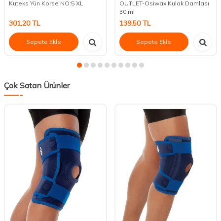
Kuteks Yün Korse NO:5 XL
OUTLET-Osiwax Kulak Damlası
30 ml
301,20
TL
139,50
TL
Sepete Ekle
Sepete Ekle
Çok Satan Ürünler