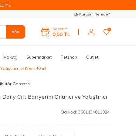
EDİYE
Kargom Nerede?
Sepetim
0
ARA
0,00
TL
0
Makyaj
Süpermarket
Petshop
Outlet
atıştırıcı Jel Krem 40 ml
ibütör Garantisi
ily Cilt Bariyerini Onarıcı ve Yatıştırıcı
Barkod:
3661434011924