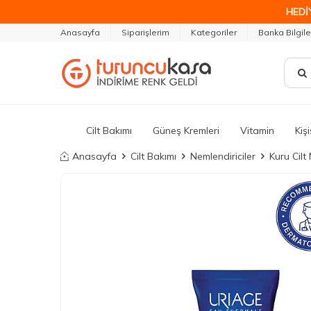
HEDİ
Anasayfa
Siparişlerim
Kategoriler
Banka Bilgile
Cilt Bakımı
Güneş Kremleri
Vitamin
Kiş
Anasayfa
Cilt Bakımı
Nemlendiriciler
Kuru Cilt