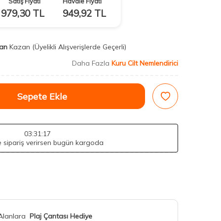
Satış Fiyatı
Havale Fiyatı
979,30
TL
949,92
TL
an
Kazan
(Üyelikli Alışverişlerde Geçerli)
Daha Fazla
Kuru Cilt Nemlendirici
Sepete Ekle
03
:31
:15
de sipariş verirsen bugün kargoda
 Alanlara
Plaj Çantası Hediye