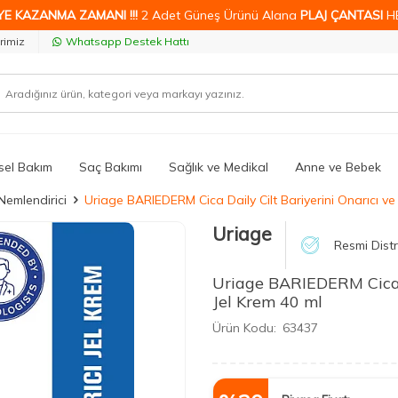
YE KAZANMA ZAMANI !!!
2 Adet Güneş Ürünü Alana
PLAJ ÇANTASI
H
rimiz
Whatsapp Destek Hattı
isel Bakım
Saç Bakımı
Sağlık ve Medikal
Anne ve Bebek
 Nemlendirici
Uriage BARIEDERM Cica Daily Cilt Bariyerini Onarıcı ve Y
Uriage
Resmi Distr
Uriage BARIEDERM Cica Da
Jel Krem 40 ml
Ürün Kodu:
63437