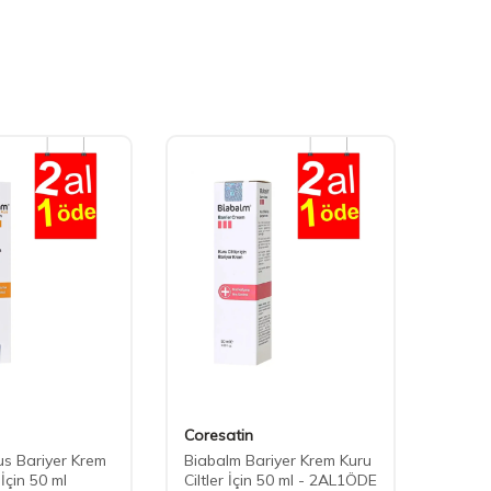
Coresatin
Cerav
us Bariyer Krem
Biabalm Bariyer Krem Kuru
CeraV
 İçin 50 ml
Ciltler İçin 50 ml - 2AL1ÖDE
Kremi 