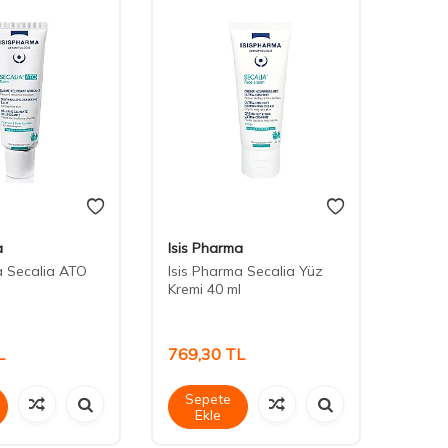
a
Isis Pharma
Isis 
a Secalia ATO
Isis Pharma Secalia Yüz
Isis 
Kremi 40 ml​
Nemlen
L
769,30
TL
1.13
Sepete
Sep
Ekle
Ek