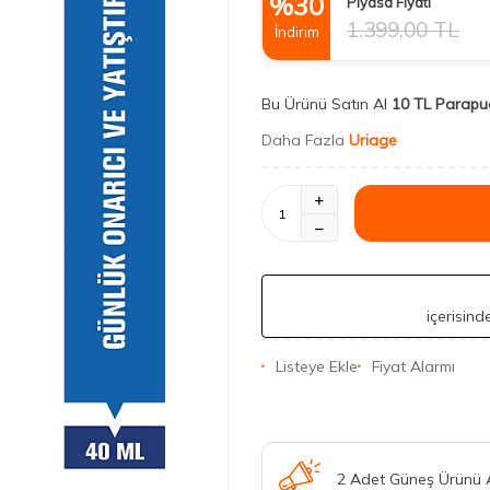
%
30
Piyasa Fiyatı
1.399,00
TL
İndirim
Bu Ürünü Satın Al
10 TL Parapu
Daha Fazla
Uriage
içerisin
Listeye Ekle
Fiyat Alarmı
2 Adet Güneş Ürünü