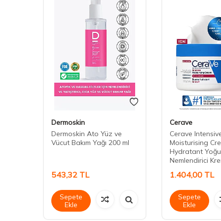
Dermoskin
Cerave
ni
Dermoskin Ato Yüz ve
Cerave Intensiv
ci Krem
Vücut Bakım Yağı 200 ml
Moisturising C
Hydratant Yoğ
Nemlendirici Kr
543,32
TL
1.404,00
TL
Sepete
Sepete
Ekle
Ekle