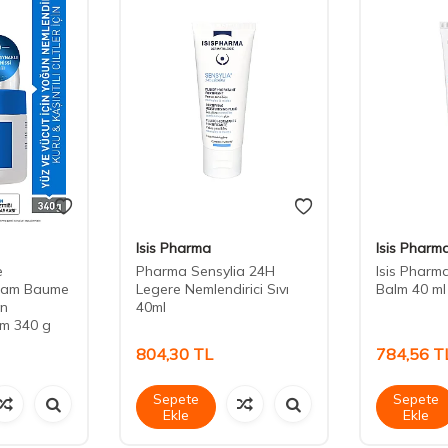
Isis Pharma
Isis Pharm
e
Pharma Sensylia 24H
Isis Pharm
ream Baume
Legere Nemlendirici Sıvı
Balm 40 ml
un
40ml
em 340 g
804,30
TL
784,56
T
Sepete
Sepete
Ekle
Ekle