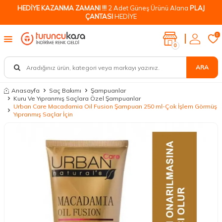
HEDİYE KAZANMA ZAMANI !!!
2 Adet Güneş Ürünü Alana
PLAJ
ÇANTASI
HEDİYE
0
0
ARA
Anasayfa
Saç Bakımı
Şampuanlar
Kuru Ve Yıpranmış Saçlara Özel Şampuanlar
Urban Care Macadamia Oil Fusion Şampuan 250 ml-Çok İşlem Görmüş
Yıpranmış Saçlar İçin