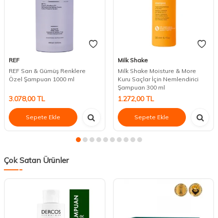
REF
Milk Shake
REF Sarı & Gümüş Renklere
Milk Shake Moisture & More
Özel Şampuan 1000 ml
Kuru Saçlar İçin Nemlendirici
Şampuan 300 ml
3.078,00
TL
1.272,00
TL
Sepete Ekle
Sepete Ekle
Çok Satan Ürünler