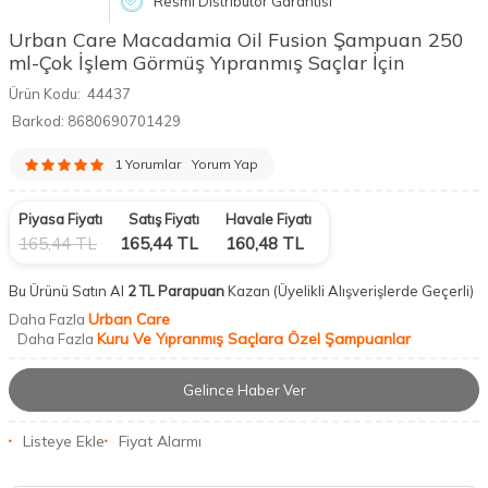
Resmi Distribütör Garantisi
Urban Care Macadamia Oil Fusion Şampuan 250
ml-Çok İşlem Görmüş Yıpranmış Saçlar İçin
Ürün Kodu:
44437
Barkod:
8680690701429
1 Yorumlar
Yorum Yap
Piyasa Fiyatı
Satış Fiyatı
Havale Fiyatı
165,44
TL
165,44
TL
160,48
TL
Bu Ürünü Satın Al
2 TL Parapuan
Kazan
(Üyelikli Alışverişlerde Geçerli)
Urban Care
Daha Fazla
Kuru Ve Yıpranmış Saçlara Özel Şampuanlar
Daha Fazla
Gelince Haber Ver
Listeye Ekle
Fiyat Alarmı