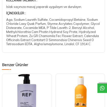
KULLANIM TALİMATI :
Islak saçınıza masaj yaparak uygulayın ve durulayın.
İÇİNDEKİLER :
Aga, Sodium Laureth Sulfate, Cocamidopropyl Betaine, Sodium
Chloride Laxy Quak Parfum, Styrme Acrylates Copolymer, Glycol
Distearate, Cocamide MEA, P Tilde Laveth-2, Benzyl Alcohol,
Methylchlorothia Cam Photin Hydrand Soy Prote, Hydrolyzed
Wheat Protem, Zu GR Chamomila Fec Flower Extract, Calendula
Officinals Extract Contstart O Simmondsia Chinensis Seed O
Tetrasodium EDTA, Algha lumaylomone, Linalol, CF 1914 C
Benzer Ürünler
DESTEK