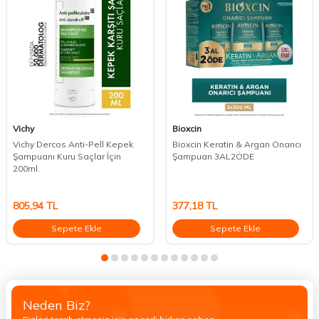
Vichy
Bioxcin
Vichy Dercos Anti-Pell Kepek
Bioxcin Keratin & Argan Onarıcı
Şampuanı Kuru Saçlar İçin
Şampuan 3AL2ÖDE
200ml.
805,94
TL
377,18
TL
Sepete Ekle
Sepete Ekle
Neden Biz?