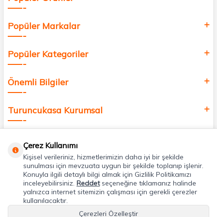
Popüler Markalar
Popüler Kategoriler
Önemli Bilgiler
Turuncukasa Kurumsal
Hızlı Erişim
Çerez Kullanımı
Kişisel verileriniz, hizmetlerimizin daha iyi bir şekilde
Uygulamalarımız
sunulması için mevzuata uygun bir şekilde toplanıp işlenir.
Konuyla ilgili detaylı bilgi almak için Gizlilik Politikamızı
inceleyebilirsiniz.
Reddet
seçeneğine tıklamanız halinde
yalnızca internet sitemizin çalışması için gerekli çerezler
Adres & İletişim
kullanılacaktır.
Çerezleri Özelleştir