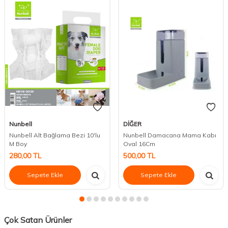
Nunbell
DİĞER
Nunbell Alt Bağlama Bezi 10'lu
Nunbell Damacana Mama Kabı
M Boy
Oval 16Cm
280,00
TL
500,00
TL
Sepete Ekle
Sepete Ekle
Çok Satan Ürünler