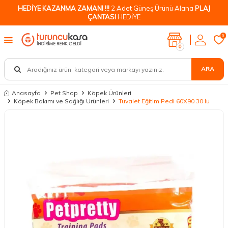
HEDİYE KAZANMA ZAMANI !!!
2 Adet Güneş Ürünü Alana
PLAJ
ÇANTASI
HEDİYE
0
0
ARA
Anasayfa
Pet Shop
Köpek Ürünleri
Köpek Bakımı ve Sağlığı Ürünleri
Tuvalet Eğitim Pedi 60X90 30 lu