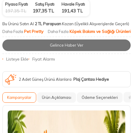
Piyasa Fiyatı
Satış Fiyatı
Havale Fiyatı
197,35
TL
197,35
TL
191,43
TL
Bu Ürünü Satın Al
2 TL Parapuan
Kazan
(Üyelikli Alışverişlerde Geçerli)
Pet Pretty
Köpek Bakımı ve Sağlığı Ürünleri
Daha Fazla
Daha Fazla
Gelince Haber Ver
Listeye Ekle
Fiyat Alarmı
2 Adet Güneş Ürünü Alanlara
Plaj Çantası Hediye
Kampanyalar
Ürün Açıklaması
Ödeme Seçenekleri