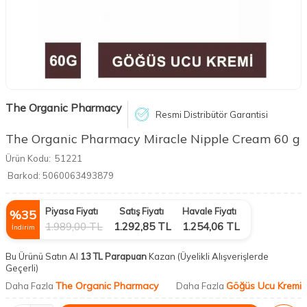
The Organic Pharmacy
Resmi Distribütör Garantisi
The Organic Pharmacy Miracle Nipple Cream 60 g
Ürün Kodu:
51221
Barkod:
5060063493879
Piyasa Fiyatı
Satış Fiyatı
Havale Fiyatı
%
35
1.989,00
TL
1.292,85
TL
1.254,06
TL
İndirim
Bu Ürünü Satın Al
13 TL Parapuan
Kazan
(Üyelikli Alışverişlerde
Geçerli)
The Organic Pharmacy
Göğüs Ucu Kremi
Daha Fazla
Daha Fazla