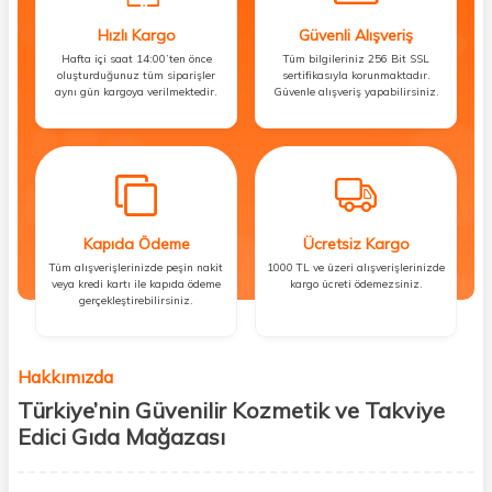
Hızlı Kargo
Güvenli Alışveriş
Hafta içi saat 14:00’ten önce
Tüm bilgileriniz 256 Bit SSL
oluşturduğunuz tüm siparişler
sertifikasıyla korunmaktadır.
aynı gün kargoya verilmektedir.
Güvenle alışveriş yapabilirsiniz.
Kapıda Ödeme
Ücretsiz Kargo
Tüm alışverişlerinizde peşin nakit
1000 TL ve üzeri alışverişlerinizde
veya kredi kartı ile kapıda ödeme
kargo ücreti ödemezsiniz.
gerçekleştirebilirsiniz.
Hakkımızda
Türkiye’nin Güvenilir Kozmetik ve Takviye
Edici Gıda Mağazası
Güzellik, sağlık ve iyi hissetmek herkesin hakkı! Biz de bu vizyonla, hem