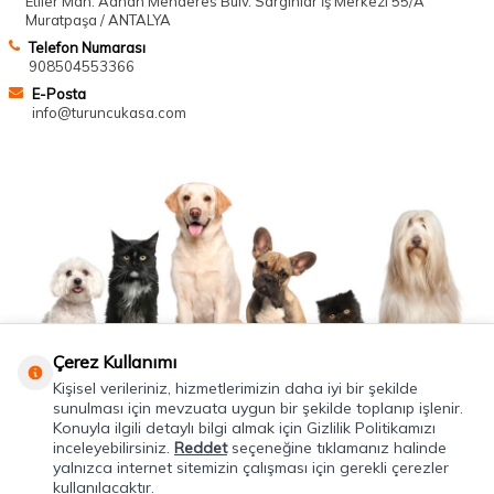
Etiler Mah. Adnan Menderes Bulv. Sargınlar İş Merkezi 55/A
Muratpaşa / ANTALYA
Telefon Numarası
908504553366
E-Posta
info@turuncukasa.com
Çerez Kullanımı
Kişisel verileriniz, hizmetlerimizin daha iyi bir şekilde
sunulması için mevzuata uygun bir şekilde toplanıp işlenir.
Konuyla ilgili detaylı bilgi almak için Gizlilik Politikamızı
inceleyebilirsiniz.
Reddet
seçeneğine tıklamanız halinde
yalnızca internet sitemizin çalışması için gerekli çerezler
kullanılacaktır.