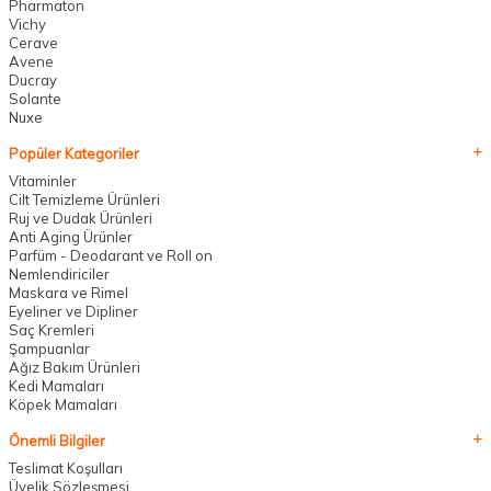
Pharmaton
Vichy
Cerave
Avene
Ducray
Solante
Nuxe
Popüler Kategoriler
Vitaminler
Cilt Temizleme Ürünleri
Ruj ve Dudak Ürünleri
Anti Aging Ürünler
Parfüm - Deodarant ve Roll on
Nemlendiriciler
Maskara ve Rimel
Eyeliner ve Dipliner
Saç Kremleri
Şampuanlar
Ağız Bakım Ürünleri
Kedi Mamaları
Köpek Mamaları
Önemli Bilgiler
Teslimat Koşulları
Üyelik Sözleşmesi