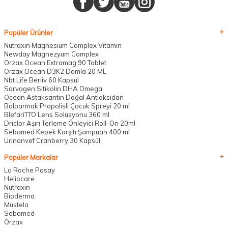
Popüler Ürünler
Nutraxin Magnesium Complex Vitamin
Newday Magnezyum Complex
Orzax Ocean Extramag 90 Tablet
Orzax Ocean D3K2 Damla 20 ML
Nbt Life Berliv 60 Kapsül
Sorvagen Sitikolin DHA Omega
Ocean Astaksantin Doğal Antioksidan
Balparmak Propolisli Çocuk Spreyi 20 ml
BlefariTTO Lens Solüsyonu 360 ml
Driclor Aşırı Terleme Önleyici Roll-On 20ml
Sebamed Kepek Karşıtı Şampuan 400 ml
Urinonvef Cranberry 30 Kapsül
Popüler Markalar
La Roche Posay
Heliocare
Nutraxin
Bioderma
Mustela
Sebamed
Orzax