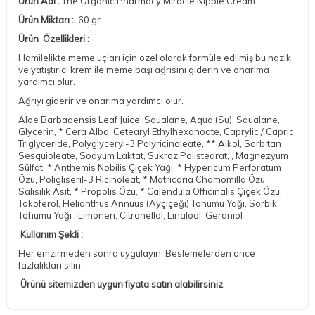
Ürün Adı :
The Organic Pharmacy Miracle Nipple Cream
Ürün Miktarı :
60 gr
Ürün Özellikleri :
Hamilelikte meme uçları için özel olarak formüle edilmiş bu nazik
ve yatıştırıcı krem ​​ile meme başı ağrısını giderin ve onarıma
yardımcı
olur.
Ağrıyı giderir ve onarıma yardımcı olur.
Aloe Barbadensis Leaf Juice, Squalane, Aqua (Su), Squalane,
Glycerin, * Cera Alba, Cetearyl Ethylhexanoate, Caprylic / Capric
Triglyceride, Polyglyceryl-3 Polyricinoleate, ** Alkol, Sorbitan
Sesquioleate, Sodyum Laktat, Sukroz Polistearat, , Magnezyum
Sülfat, * Anthemis Nobilis Çiçek Yağı, * Hypericum Perforatum
Özü, Poligliseril-3 Ricinoleat, * Matricaria Chamomilla Özü,
Salisilik Asit, * Propolis Özü, * Calendula Officinalis Çiçek Özü,
Tokoferol, Helianthus Annuus (Ayçiçeği) Tohumu Yağı, Sorbik
Tohumu Yağı , Limonen, Citronellol, Linalool, Geraniol
Kullanım Şekli :
Her emzirmeden sonra uygulayın. Beslemelerden önce
fazlalıkları silin.
Ürünü sitemizden uygun fiyata satın alabilirsiniz