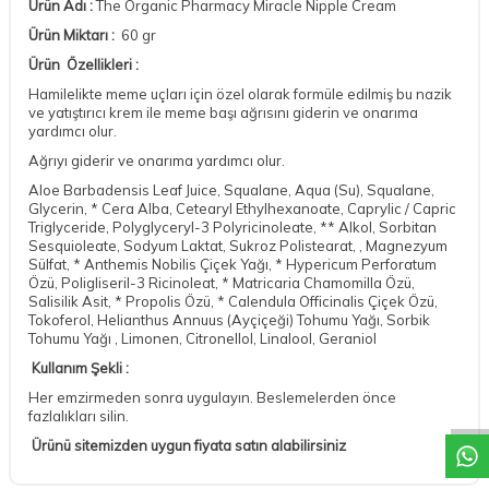
Ürün Adı :
The Organic Pharmacy Miracle Nipple Cream
Ürün Miktarı :
60 gr
Ürün Özellikleri :
Hamilelikte meme uçları için özel olarak formüle edilmiş bu nazik
ve yatıştırıcı krem ​​ile meme başı ağrısını giderin ve onarıma
yardımcı
olur.
Ağrıyı giderir ve onarıma yardımcı olur.
Aloe Barbadensis Leaf Juice, Squalane, Aqua (Su), Squalane,
Glycerin, * Cera Alba, Cetearyl Ethylhexanoate, Caprylic / Capric
Triglyceride, Polyglyceryl-3 Polyricinoleate, ** Alkol, Sorbitan
Sesquioleate, Sodyum Laktat, Sukroz Polistearat, , Magnezyum
Sülfat, * Anthemis Nobilis Çiçek Yağı, * Hypericum Perforatum
Özü, Poligliseril-3 Ricinoleat, * Matricaria Chamomilla Özü,
Salisilik Asit, * Propolis Özü, * Calendula Officinalis Çiçek Özü,
Tokoferol, Helianthus Annuus (Ayçiçeği) Tohumu Yağı, Sorbik
Tohumu Yağı , Limonen, Citronellol, Linalool, Geraniol
Kullanım Şekli :
DESTEK
Her emzirmeden sonra uygulayın. Beslemelerden önce
fazlalıkları silin.
Ürünü sitemizden uygun fiyata satın alabilirsiniz