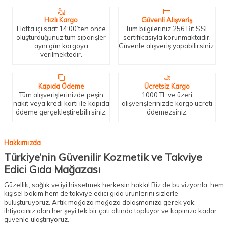
Hızlı Kargo
Güvenli Alışveriş
Hafta içi saat 14:00’ten önce
Tüm bilgileriniz 256 Bit SSL
oluşturduğunuz tüm siparişler
sertifikasıyla korunmaktadır.
aynı gün kargoya
Güvenle alışveriş yapabilirsiniz.
verilmektedir.
Kapıda Ödeme
Ücretsiz Kargo
Tüm alışverişlerinizde peşin
1000 TL ve üzeri
nakit veya kredi kartı ile kapıda
alışverişlerinizde kargo ücreti
ödeme gerçekleştirebilirsiniz.
ödemezsiniz.
Hakkımızda
Türkiye’nin Güvenilir Kozmetik ve Takviye
Edici Gıda Mağazası
Güzellik, sağlık ve iyi hissetmek herkesin hakkı! Biz de bu vizyonla, hem
kişisel bakım hem de takviye edici gıda ürünlerini sizlerle
buluşturuyoruz. Artık mağaza mağaza dolaşmanıza gerek yok;
ihtiyacınız olan her şeyi tek bir çatı altında topluyor ve kapınıza kadar
güvenle ulaştırıyoruz.