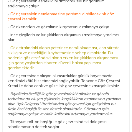
- Göz çevresinin esnekliğini arttırarak sıkı bir görünüm
sağlamaya çalışır.
-
Göz çevresinin nemlenmesine yardımcı olabilecek bir göz
çevresi kremidir.
- Göz kenarları ve gözaltının kırışmasını azaltmaya çalışır.
- İnce çizgilerin ve kırışıklıkların oluşumunu azaltmaya yardımcı
olur.
-
Göz etrafındaki alanın yeterince nemli olmaması, kısa sürede
sıkılığını ve esnekliğini kaybetmesine sebep olmaktadır. Bu
nedenle göz etrafındaki alana erken kırışıklıkların oluşmaması
için genç yaşlardan itibaren düzenli bakım yapılması
gerekmektedir.
- Göz çevresinde oluşan olumsuzluklar günlük hayatımızda
kendimizi kötü hissetmemizi sağlayabilir. Teoxane Göz Çevresi
Kremi ile daha canlı ve güzel bir göz çevresine kavuşabilirsiniz.
-
Biyofiteks özelliği ile göz çevresindeki halkalar ve gözaltı
torbalarında oluşan şişliklerin, kırışıklıkların azalmasına yardımcı
olur. “Işık Dolgusu” üreticisinden göz çevresi için geliştirilen bu
ürün özel başlığı ile size destek olmaktadır. Gözaltına ışıltı
sağlamaya çalışır ve cildin kalitesini artırmaya yardımcı olur.
- Titanyum roll-on başlığı ile göz çevresindeki dolaşımın
rahatlamasına destek sağlar.