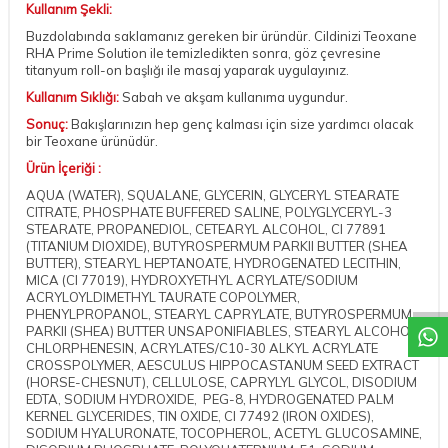
Kullanım Şekli:
Buzdolabında saklamanız gereken bir üründür. Cildinizi Teoxane
RHA Prime Solution ile temizledikten sonra, göz çevresine
titanyum roll-on başlığı ile masaj yaparak uygulayınız.
Kullanım Sıklığı:
Sabah ve akşam kullanıma uygundur.
Sonuç:
Bakışlarınızın hep genç kalması için size yardımcı olacak
bir Teoxane ürünüdür.
Ürün İçeriği :
AQUA (WATER), SQUALANE, GLYCERIN, GLYCERYL STEARATE
CITRATE, PHOSPHATE BUFFERED SALINE, POLYGLYCERYL-3
STEARATE, PROPANEDIOL, CETEARYL ALCOHOL, CI 77891
(TITANIUM DIOXIDE), BUTYROSPERMUM PARKII BUTTER (SHEA
DESTEK
BUTTER), STEARYL HEPTANOATE, HYDROGENATED LECITHIN,
MICA (CI 77019), HYDROXYETHYL ACRYLATE/SODIUM
ACRYLOYLDIMETHYL TAURATE COPOLYMER,
PHENYLPROPANOL, STEARYL CAPRYLATE, BUTYROSPERMUM
PARKII (SHEA) BUTTER UNSAPONIFIABLES, STEARYL ALCOHOL,
CHLORPHENESIN, ACRYLATES/C10-30 ALKYL ACRYLATE
CROSSPOLYMER, AESCULUS HIPPOCASTANUM SEED EXTRACT
(HORSE-CHESNUT), CELLULOSE, CAPRYLYL GLYCOL, DISODIUM
EDTA, SODIUM HYDROXIDE, PEG-8, HYDROGENATED PALM
KERNEL GLYCERIDES, TIN OXIDE, CI 77492 (IRON OXIDES),
SODIUM HYALURONATE, TOCOPHEROL, ACETYL GLUCOSAMINE,