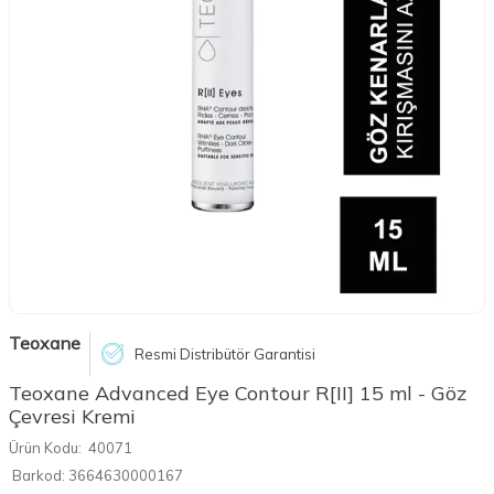
Teoxane
Resmi Distribütör Garantisi
Teoxane Advanced Eye Contour R[II] 15 ml - Göz
Çevresi Kremi
Ürün Kodu:
40071
Barkod:
3664630000167