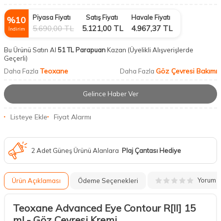
Piyasa Fiyatı
Satış Fiyatı
Havale Fiyatı
%
10
5.690,00
TL
5.121,00
TL
4.967,37
TL
İndirim
Bu Ürünü Satın Al
51 TL Parapuan
Kazan
(Üyelikli Alışverişlerde
Geçerli)
Teoxane
Göz Çevresi Bakımı
Daha Fazla
Daha Fazla
Gelince Haber Ver
Listeye Ekle
Fiyat Alarmı
2 Adet Güneş Ürünü Alanlara
Plaj Çantası Hediye
Yorum
Ürün Açıklaması
Ödeme Seçenekleri
Teoxane Advanced Eye Contour R[II] 15
ml - Göz Çevresi Kremi