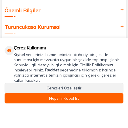
Önemli Bilgiler
Turuncukasa Kurumsal
Hızlı Erişim
Çerez Kullanımı
Kişisel verileriniz, hizmetlerimizin daha iyi bir şekilde
Uygulamalarımız
sunulması için mevzuata uygun bir şekilde toplanıp işlenir.
Konuyla ilgili detaylı bilgi almak için Gizlilik Politikamızı
inceleyebilirsiniz.
Reddet
seçeneğine tıklamanız halinde
yalnızca internet sitemizin çalışması için gerekli çerezler
Adres & İletişim
kullanılacaktır.
Çerezleri Özelleştir
Hepsini Kabul Et
T
-Soft
E-Ticaret
Sistemleriyle Hazırlanmıştır.