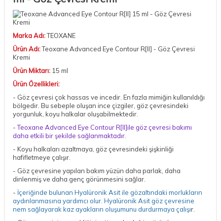
Marka Adı:
TEOXANE
Ürün Adı:
Teoxane Advanced Eye Contour R[II] - Göz Çevresi
Kremi
Ürün Miktarı:
15 ml
Ürün Özellikleri:
- Göz çevresi çok hassas ve incedir. En fazla mimiğin kullanıldığı
bölgedir. Bu sebeple oluşan ince çizgiler, göz çevresindeki
yorgunluk, koyu halkalar oluşabilmektedir.
-
Teoxane Advanced Eye Contour R[II]ile göz çevresi bakımı
daha etkili bir şekilde sağlanmaktadır.
- Koyu halkaları azaltmaya, göz çevresindeki şişkinliği
hafifletmeye çalışır.
- Göz çevresine yapılan bakım yüzün daha parlak, daha
dinlenmiş ve daha genç görünmesini sağlar.
-
İçeriğinde bulunan Hyalüronik Asit ile gözaltındaki morlukların
aydınlanmasına yardımcı olur. Hyalüronik Asit göz çevresine
nem sağlayarak kaz ayakların oluşumunu durdurmaya çalışı
r.