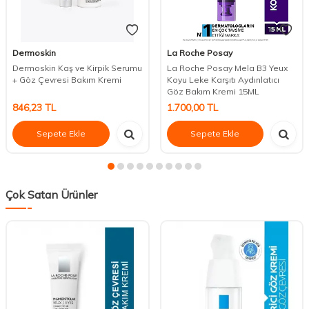
Dermoskin
La Roche Posay
Dermoskin Kaş ve Kirpik Serumu
La Roche Posay Mela B3 Yeux
+ Göz Çevresi Bakım Kremi
Koyu Leke Karşıtı Aydınlatıcı
Göz Bakım Kremi 15ML
846,23
TL
1.700,00
TL
Sepete Ekle
Sepete Ekle
Çok Satan Ürünler