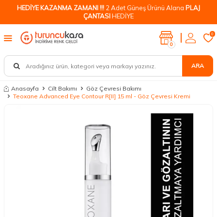
HEDİYE KAZANMA ZAMANI !!!
2 Adet Güneş Ürünü Alana
PLAJ
ÇANTASI
HEDİYE
0
0
ARA
Anasayfa
Cilt Bakımı
Göz Çevresi Bakımı
Teoxane Advanced Eye Contour R[II] 15 ml - Göz Çevresi Kremi