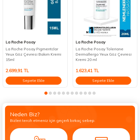
La Roche Posay
La Roche Posay
La Roche Posay Pigmentclar
La Roche Posay Toleriane
Yeux Göz Çevresi Bakım Kremi
Dermallergo Yeux Göz Çevresi
15ml
Kremi 20 ml
2.699,91
TL
1.623,41
TL
Sepete Ekle
Sepete Ekle
Neden Biz?
Bizleri tercih etmeniz için geçerli birkaç sebep.