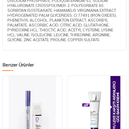
DISODIUM PHOSPHATE, POLYQUATERNIUM-51, SODIUM
HYALURONATE CROSSPOLYMER-2, POLYSORBATE 60,
SORBITAN ISOSTEARATE, HAMAMELIS VIRGINIANA EXTRACT,
HYDROGENATED PALM GLYCERIDES, CI 77491 (IRON OXIDES),
PHENETHYL ALCOHOL, PLANKTON EXTRACT, ASCORBYL
PALMITATE, ASCORBIC ACID, CITRIC ACID, GLUTATHIONE,
PYRIDOXINE HCL, THIOCTIC ACID, ACETYL CYSTEINE, LYSINE
HCL, VALINE, ISOLEUCINE, LEUCINE, THREONINE, ARGININE,
GLYCINE, ZINC ACETATE, PROLINE, COPPER SULFATE.
Benzer Ürünler