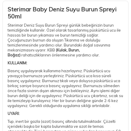
Sterimar Baby Deniz Suyu Burun Spreyi
50ml
Sterimar Deniz Suyu Burun Spreyi günlük bebeğinizin burun
temizliğinde kullanılır. Özel olarak tasarlanmış püskürtücü ucu ile
hassas bir burun yıkaması ve burun temizliği sağlar.
Çocuğunuzun burnun da oluşan Tıkanma ve doluluğu
temizlenmesinde yardımcı olur. Burundaki doğal savunma
mekanizmasını uyarır. KBB
(Kulak, Burun,
Boğaz)
rahatsızlıklarının önlenmesine yardımcı olur.
KULLANIM:
Basınç uygulayarak kullanıma hazırlayınız. Püskürtücü ucu
yavaşça burnunuza yerleştiriniz. Püskürtücü uca kısa süreli
basınç uygulayınız. Burnunuz tıkalı veya doluysa püskürtücü uca
birkaç saniye boyunca basınç uygulayınız. Burnunuzu silmeden
önce fazla sivinin dışan akması için bekleyiniz. Aynı işlemi diğer
burun deliği için de uygulayınız. Püskürtücü ucu çıkartınız, sıcak su
ile temizleyip kurulayınız. Her bir burun deliğine günde 2-6 kez
uygulayınız. Gerekli olduğunda uygulama sikliği artırılabilir.
UYARI:
Tup, inert bir gazla (azot) basınç altında tutulmaktadır. Çözelti
içerideki başka bir kapta bulunmakta ve azot ile temas