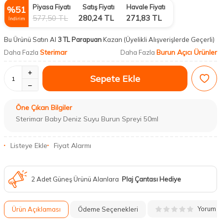
Piyasa Fiyatı
Satış Fiyatı
Havale Fiyatı
%
51
577,50
TL
280,24
TL
271,83
TL
İndirim
Bu Ürünü Satın Al
3 TL Parapuan
Kazan
(Üyelikli Alışverişlerde Geçerli)
Sterimar
Burun Açıcı Ürünler
Daha Fazla
Daha Fazla
Sepete Ekle
Öne Çıkan Bilgiler
Sterimar Baby Deniz Suyu Burun Spreyi 50ml
Listeye Ekle
Fiyat Alarmı
2 Adet Güneş Ürünü Alanlara
Plaj Çantası Hediye
Yorum
Ürün Açıklaması
Ödeme Seçenekleri