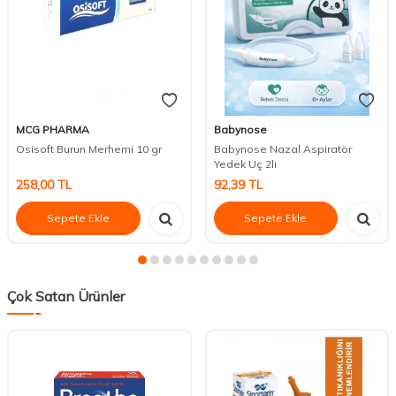
MCG PHARMA
Babynose
Osisoft Burun Merhemi 10 gr
Babynose Nazal Aspiratör
Yedek Uç 2li
258,00
TL
92,39
TL
Sepete Ekle
Sepete Ekle
Çok Satan Ürünler