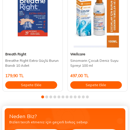
Breath Right
Wellcare
Breathe Right Extra Güçlü Burun
Sinomarin Çocuk Deniz Suyu
Bandı 10 Adet
Spreyi 100 ml
179,90
TL
497,00
TL
Sepete Ekle
Sepete Ekle
Neden Biz?
Bizleri tercih etmeniz için geçerli birkaç sebep.