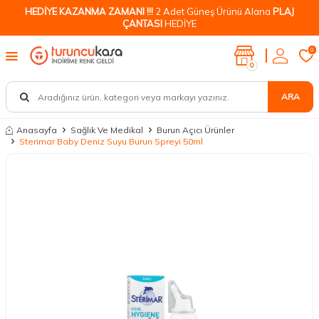
HEDİYE KAZANMA ZAMANI !!!
2 Adet Güneş Ürünü Alana
PLAJ
ÇANTASI
HEDİYE
0
0
ARA
Anasayfa
Sağlık Ve Medikal
Burun Açıcı Ürünler
Sterimar Baby Deniz Suyu Burun Spreyi 50ml