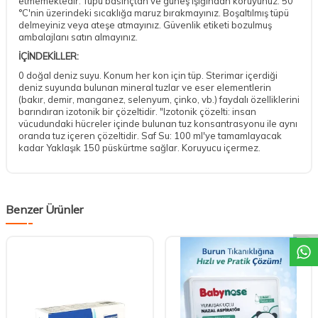
etmemektedir. Tüpü basınçtan ve güneş ışığından koruyunuz. 50
°C'nin üzerindeki sıcaklığa maruz bırakmayınız. Boşaltılmış tüpü
delmeyiniz veya ateşe atmayınız. Güvenlik etiketi bozulmuş
ambalajlanı satın almayınız.
İÇİNDEKİLLER:
0 doğal deniz suyu. Konum her kon için tüp. Sterimar içerdiği
deniz suyunda bulunan mineral tuzlar ve eser elementlerin
(bakır, demir, manganez, selenyum, çinko, vb.) faydalı özelliklerini
barındıran izotonik bir çözeltidir. "Izotonik çözelti: insan
vücudundaki hücreler içinde bulunan tuz konsantrasyonu ile aynı
oranda tuz içeren çözeltidir. Saf Su: 100 ml'ye tamamlayacak
kadar Yaklaşık 150 püskürtme sağlar. Koruyucu içermez.
DESTEK
Benzer Ürünler