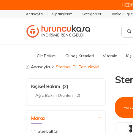
HEDİ
Anasayfa
Siparişlerim
Kategoriler
Banka Bilgile
Cilt Bakımı
Güneş Kremleri
Vitamin
Kiş
Anasayfa
Steriball Dil Temizleyici
Ster
Kişisel Bakım
(2)
Ağız Bakım Ürünleri
(2)
Marka
Steriball
(2)