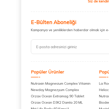
Siz de kendin
Steriball Elektrikli Koruma Kabı
(15)
Bioderma Sensibio
(9)
Erkek Parfümleri
(15)
E-Bülten Aboneliği
Bioderma Atoderm Ürünleri
(17)
Kampanya ve yeniliklerden haberdar olmak için e
Vichy Dercos Ürünleri
(19)
Nuxe Güneş Ürünleri
(24)
Kadın Parfümleri
(24)
La Roche Posay Güneş Ürünleri
(24)
Nuxe Huile Prodigieuse Ürünleri
(9)
Popüler Ürünler
Popü
Nuxe Nuxuriance Ultra Ürünleri
(9)
Nutraxin Magnesium Complex Vitamin
La Ro
La Roche Posay Serumlar
(6)
Newday Magnezyum Complex
Helio
Nuxe Vücut Bakım Serisi
(7)
Orzax Ocean Extramag 90 Tablet
Nutra
Orzax Ocean D3K2 Damla 20 ML
Biode
Mustela Bebek Ürünleri Serisi
(6)
Nbt Life Berliv 60 Kapsül
Muste