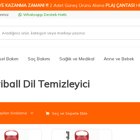
YE KAZANMA ZAMANI !!!
2 Adet Güneş Ürünü Alana
PLAJ ÇANTASI
H
rimiz
Whatsapp Destek Hattı
isel Bakım
Saç Bakımı
Sağlık ve Medikal
Anne ve Bebek
iball Dil Temizleyici
Seç ve Sepete Ekle