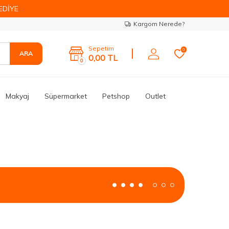
EDİYE
Kargom Nerede?
Sepetim
0
ARA
0,00
TL
0
Makyaj
Süpermarket
Petshop
Outlet