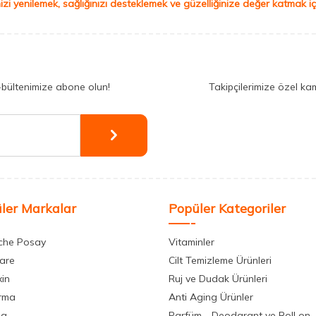
izi yenilemek, sağlığınızı desteklemek ve güzelliğinize değer katmak için
-bültenimize abone olun!
Takipçilerimize özel ka
ler Markalar
Popüler Kategoriler
che Posay
Vitaminler
care
Cilt Temizleme Ürünleri
xin
Ruj ve Dudak Ürünleri
rma
Anti Aging Ürünler
la
Parfüm - Deodarant ve Roll on