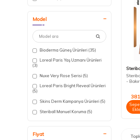
Model
Bioderma Güneş Ürünleri
(35)
Loreal Paris Yaş Uzmanı Ürünleri
(3)
Steriba
Steriba
Nuxe Very Rose Serisi
(5)
- Bakır
Loreal Paris Bright Reveal Ürünleri
(5)
381
Skins Derm Kampanya Ürünleri
(5)
Sepe
Ekl
Steriball Manuel Koruma
(5)
Nuxe Hair Prodigieux Ürünleri
(5)
Bioxcin Forte Ürünleri
(5)
Fiyat
Top