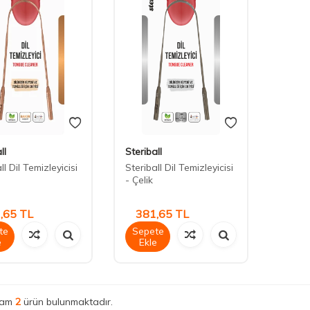
ll
Steriball
ll Dil Temizleyicisi
Steriball Dil Temizleyicisi
- Çelik
,65
TL
381,65
TL
te
Sepete
e
Ekle
lam
2
ürün bulunmaktadır.