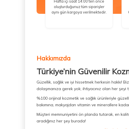
Hafta içi saat 14:00’ten önce
Garnier Makyaj Temizleme Ürünleri
oluşturduğunuz tüm siparişler
(3)
aynı gün kargoya verilmektedir.
Sebamed Güneş Ürünleri
(3)
Mustela Güneş Ürünleri
(6)
Nuxe Merveillance Ürünleri
(6)
2 Al 1 Öde
(26)
Bioderma Sebium Ürünleri
(15)
Hakkımızda
Lierac Güneş Ürünleri
(11)
Türkiye’nin Güvenilir Koz
Vichy Liftactiv Ürünleri
(11)
Güzellik, sağlık ve iyi hissetmek herkesin hakkı! 
Kadın Roll-On
(12)
dolaşmanıza gerek yok; ihtiyacınız olan her şeyi t
Nuxe Erkek Bakım Ürünleri
(13)
%100 orijinal kozmetik ve sağlık ürünleriyle güzell
La Roche Posay Effaclar Ürünleri
bakımına, makyajdan vitamin ve minerallere kadar 
(14)
Müşteri memnuniyetini ön planda tutarak, en kaliteli
Phyto Phytocolor Saç Boyaları
aradığınız her şey burada!
(14)