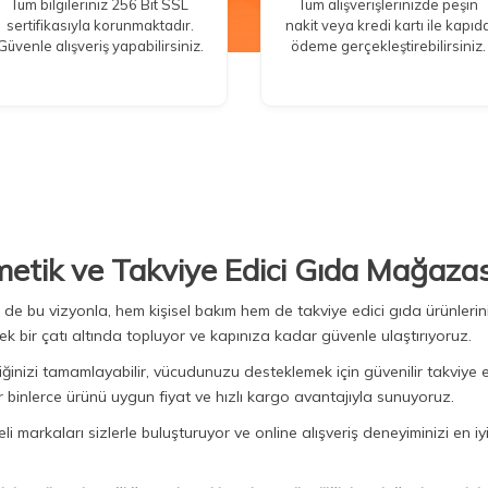
Tüm bilgileriniz 256 Bit SSL
Tüm alışverişlerinizde peşin
sertifikasıyla korunmaktadır.
nakit veya kredi kartı ile kapıd
Güvenle alışveriş yapabilirsiniz.
ödeme gerçekleştirebilirsiniz.
metik ve Takviye Edici Gıda Mağazas
Biz de bu vizyonla, hem kişisel bakım hem de takviye edici gıda ürünler
ek bir çatı altında topluyor ve kapınıza kadar güvenle ulaştırıyoruz.
iğinizi tamamlayabilir, vücudunuzu desteklemek için güvenilir takviye e
binlerce ürünü uygun fiyat ve hızlı kargo avantajıyla sunuyoruz.
 markaları sizlerle buluşturuyor ve online alışveriş deneyiminizi en iyi 