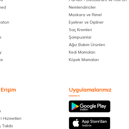
med
Nemlendiriciler
Maskara ve Rimel
aton
Eyeliner ve Dipliner
Saç Kremleri
e
Şampuanlar
Ağız Bakım Ürünleri
y
Kedi Mamaları
te
Köpek Mamaları
 Erişim
Uygulamalarımız
m
i Hizmetleri
ş Takibi