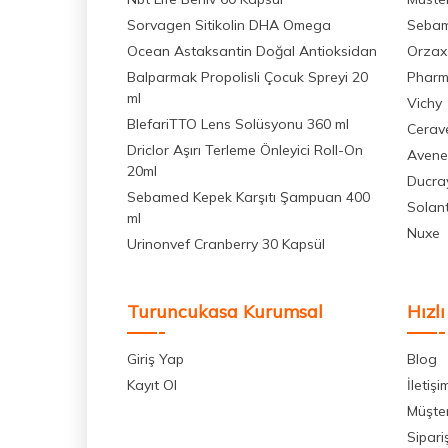
La Roche Posay Cicaplast Ürünleri
(6)
Sorvagen Sitikolin DHA Omega
Seba
Ocean Astaksantin Doğal Antioksidan
Orzax
Hediye Ürününü Seç
(6)
Balparmak Propolisli Çocuk Spreyi 20
Pharm
Vichy Güneş Ürünleri
(7)
ml
Vichy
Sebamed Vücut Bakım Ürünleri
BlefariTTO Lens Solüsyonu 360 ml
(7)
Cerav
Driclor Aşırı Terleme Önleyici Roll-On
Avene
Vichy Mineral 89
(7)
20ml
Ducra
Avene Cleanance Ürünleri
(7)
Sebamed Kepek Karşıtı Şampuan 400
Solan
ml
Vichy Vücut Bakım
(8)
Nuxe
Urinonvef Cranberry 30 Kapsül
Erkek Saç Bakım Ürünleri
(7)
Bioxcin Güneş Ürünleri
(8)
Turuncukasa Kurumsal
Hızlı
Sitikolin
(8)
Bioderma Cicabio
(8)
Giriş Yap
Blog
Kayıt Ol
İletişi
Sebamed Şampuanları
(8)
Müşter
La Roche Posay Toleriane Ürünleri
(8)
Sipari