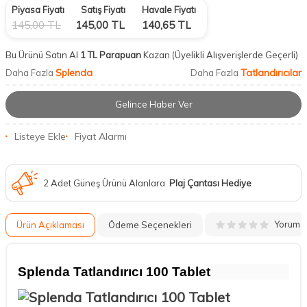
Piyasa Fiyatı
Satış Fiyatı
Havale Fiyatı
145,00
TL
145,00
TL
140,65
TL
Bu Ürünü Satın Al
1 TL Parapuan
Kazan
(Üyelikli Alışverişlerde Geçerli)
Splenda
Tatlandırıcılar
Daha Fazla
Daha Fazla
Gelince Haber Ver
Listeye Ekle
Fiyat Alarmı
2 Adet Güneş Ürünü Alanlara
Plaj Çantası Hediye
Yorum
Ürün Açıklaması
Ödeme Seçenekleri
Splenda Tatlandırıcı 100 Tablet