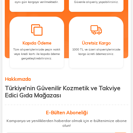
aynı gün kargoya verilmektedir.
Güvenle alışveriş yapabilirsiniz.
Kapıda Ödeme
Ücretsiz Kargo
Tüm alışverişlerinizde peşin nakit
1000 TL ve üzeri alışverişlerinizde
veya kredi kartı ile kapıda ödeme
kargo ücreti ödemezsiniz.
gerçekleştirebilirsiniz.
Hakkımızda
Türkiye’nin Güvenilir Kozmetik ve Takviye
Edici Gıda Mağazası
Güzellik, sağlık ve iyi hissetmek herkesin hakkı! Biz de bu vizyonla, hem
kişisel bakım hem de takviye edici gıda ürünlerini sizlerle
E-Bülten Aboneliği
buluşturuyoruz. Artık mağaza mağaza dolaşmanıza gerek yok;
Kampanya ve yeniliklerden haberdar olmak için e-bültenimize abone
ihtiyacınız olan her şeyi tek bir çatı altında topluyor ve kapınıza kadar
olun!
güvenle ulaştırıyoruz.