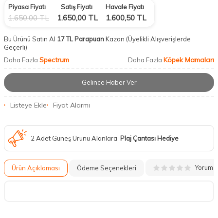
Piyasa Fiyatı
Satış Fiyatı
Havale Fiyatı
1.650,00
TL
1.650,00
TL
1.600,50
TL
Bu Ürünü Satın Al
17 TL Parapuan
Kazan
(Üyelikli Alışverişlerde
Geçerli)
Spectrum
Köpek Mamaları
Daha Fazla
Daha Fazla
Gelince Haber Ver
Listeye Ekle
Fiyat Alarmı
2 Adet Güneş Ürünü Alanlara
Plaj Çantası Hediye
Yorum
Ürün Açıklaması
Ödeme Seçenekleri