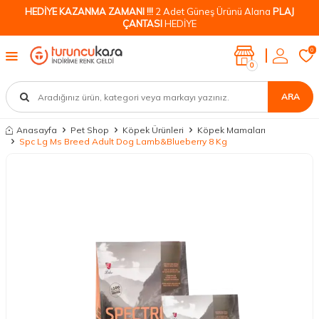
HEDİYE KAZANMA ZAMANI !!!
2 Adet Güneş Ürünü Alana
PLAJ
ÇANTASI
HEDİYE
0
0
ARA
Anasayfa
Pet Shop
Köpek Ürünleri
Köpek Mamaları
Spc Lg Ms Breed Adult Dog Lamb&Blueberry 8 Kg