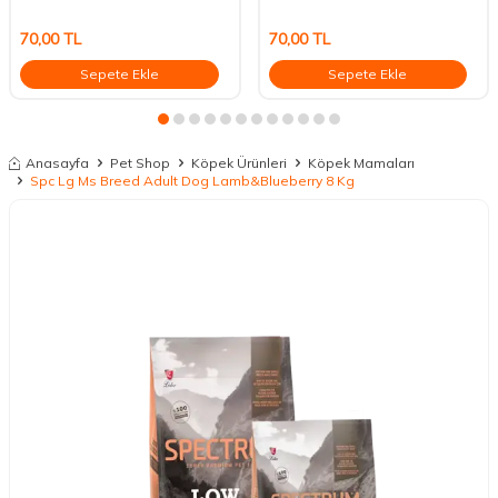
70,00
TL
70,00
TL
Sepete Ekle
Sepete Ekle
Anasayfa
Pet Shop
Köpek Ürünleri
Köpek Mamaları
Spc Lg Ms Breed Adult Dog Lamb&Blueberry 8 Kg