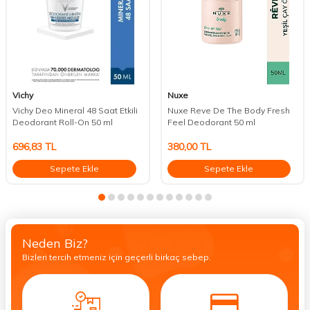
Vichy
Nuxe
Vichy Deo Mineral 48 Saat Etkili
Nuxe Reve De The Body Fresh
Deodorant Roll-On 50 ml
Feel Deodorant 50 ml
696,83
TL
380,00
TL
Sepete Ekle
Sepete Ekle
Neden Biz?
Bizleri tercih etmeniz için geçerli birkaç sebep.