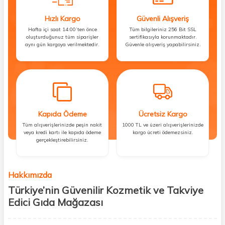
Hızlı Kargo
Güvenli Alışveriş
Hafta içi saat 14:00’ten önce
Tüm bilgileriniz 256 Bit SSL
oluşturduğunuz tüm siparişler
sertifikasıyla korunmaktadır.
aynı gün kargoya verilmektedir.
Güvenle alışveriş yapabilirsiniz.
Kapıda Ödeme
Ücretsiz Kargo
Tüm alışverişlerinizde peşin nakit
1000 TL ve üzeri alışverişlerinizde
veya kredi kartı ile kapıda ödeme
kargo ücreti ödemezsiniz.
gerçekleştirebilirsiniz.
Hakkımızda
Türkiye’nin Güvenilir Kozmetik ve Takviye
Edici Gıda Mağazası
Güzellik, sağlık ve iyi hissetmek herkesin hakkı! Biz de bu vizyonla, hem