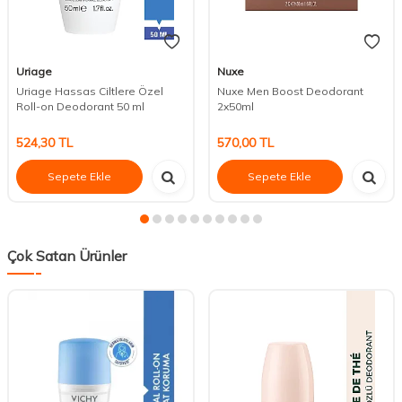
Uriage
Nuxe
Uriage Hassas Ciltlere Özel
Nuxe Men Boost Deodorant
Roll-on Deodorant 50 ml
2x50ml
524,30
TL
570,00
TL
Sepete Ekle
Sepete Ekle
Çok Satan Ürünler