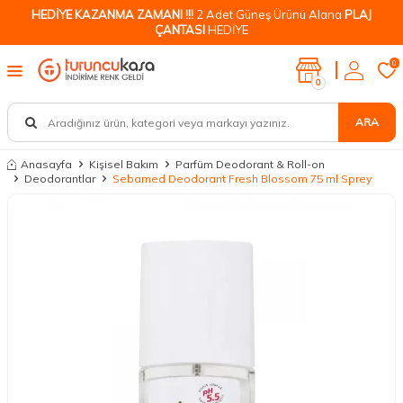
HEDİYE KAZANMA ZAMANI !!!
2 Adet Güneş Ürünü Alana
PLAJ
ÇANTASI
HEDİYE
0
0
ARA
Anasayfa
Kişisel Bakım
Parfüm Deodorant & Roll-on
Deodorantlar
Sebamed Deodorant Fresh Blossom 75 ml Sprey