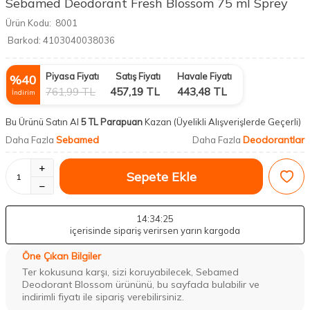
Sebamed Deodorant Fresh Blossom 75 ml Sprey
Ürün Kodu:
8001
Barkod:
4103040038036
Piyasa Fiyatı
Satış Fiyatı
Havale Fiyatı
%
40
761,99
TL
457,19
TL
443,48
TL
İndirim
Bu Ürünü Satın Al
5 TL Parapuan
Kazan
(Üyelikli Alışverişlerde Geçerli)
Sebamed
Deodorantlar
Daha Fazla
Daha Fazla
Sepete Ekle
14
:34
:24
içerisinde sipariş verirsen yarın kargoda
Öne Çıkan Bilgiler
Ter kokusuna karşı, sizi koruyabilecek, Sebamed
Deodorant Blossom ürününü, bu sayfada bulabilir ve
indirimli fiyatı ile sipariş verebilirsiniz.