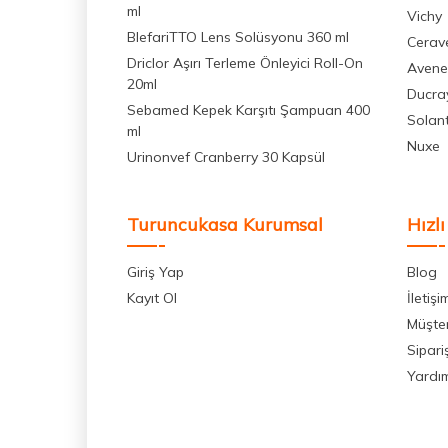
ml
Vichy
BlefariTTO Lens Solüsyonu 360 ml
Cerav
Driclor Aşırı Terleme Önleyici Roll-On
Avene
20ml
Ducra
Sebamed Kepek Karşıtı Şampuan 400
Solan
ml
Nuxe
Urinonvef Cranberry 30 Kapsül
Turuncukasa Kurumsal
Hızlı
Giriş Yap
Blog
Kayıt Ol
İletişi
Müşter
Sipari
Yardı