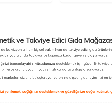
metik ve Takviye Edici Gıda Mağazas
Biz de bu vizyonla, hem kişisel bakım hem de takviye edici gıda ürünler
ek bir çatı altında topluyor ve kapınıza kadar güvenle ulaştırıyoruz.
iğinizi tamamlayabilir, vücudunuzu desteklemek için güvenilir takviye e
binlerce ürünü uygun fiyat ve hızlı kargo avantajıyla sunuyoruz.
 markaları sizlerle buluşturuyor ve online alışveriş deneyiminizi en iyi 
izi yenilemek, sağlığınızı desteklemek ve güzelliğinize değer katmak için