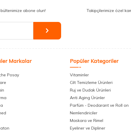
-bültenimize abone olun!
Takipçilerimize özel ka
ler Markalar
Popüler Kategoriler
che Posay
Vitaminler
care
Cilt Temizleme Ürünleri
xin
Ruj ve Dudak Ürünleri
rma
Anti Aging Ürünler
la
Parfüm - Deodarant ve Roll on
med
Nemlendiriciler
Maskara ve Rimel
aton
Eyeliner ve Dipliner