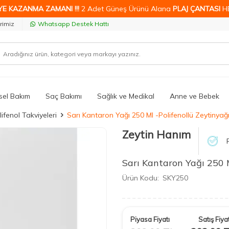
YE KAZANMA ZAMANI !!!
2 Adet Güneş Ürünü Alana
PLAJ ÇANTASI
H
rimiz
Whatsapp Destek Hattı
isel Bakım
Saç Bakımı
Sağlık ve Medikal
Anne ve Bebek
lifenol Takviyeleri
Sarı Kantaron Yağı 250 Ml -Polifenollü Zeytiny
Zeytin Hanım
Sarı Kantaron Yağı 250 
Ürün Kodu:
SKY250
Piyasa Fiyatı
Satış Fiyat