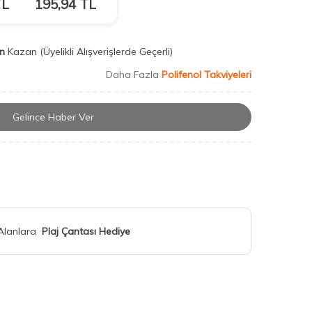
L
195,94
TL
n
Kazan
(Üyelikli Alışverişlerde Geçerli)
Daha Fazla
Polifenol Takviyeleri
Gelince Haber Ver
 Alanlara
Plaj Çantası Hediye