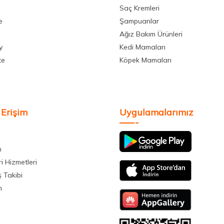
Saç Kremleri
e
Şampuanlar
Ağız Bakım Ürünleri
y
Kedi Mamaları
te
Köpek Mamaları
 Erişim
Uygulamalarımız
m
i Hizmetleri
ş Takibi
m