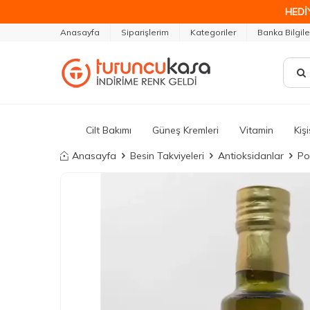
HEDİ
Anasayfa
Siparişlerim
Kategoriler
Banka Bilgile
Cilt Bakımı
Güneş Kremleri
Vitamin
Kiş
Anasayfa
Besin Takviyeleri
Antioksidanlar
Po