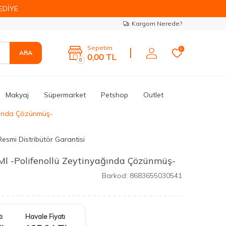
EDİYE
Kargom Nerede?
Sepetim
0
ARA
0,00
TL
0
Makyaj
Süpermarket
Petshop
Outlet
ağında Çözünmüş-
Resmi Distribütör Garantisi
Ml -Polifenollü Zeytinyağında Çözünmüş-
Barkod:
8683655030541
ı
Havale Fiyatı