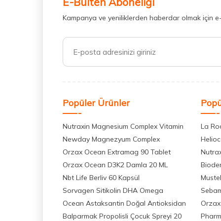
E-Bülten Aboneliği
Kampanya ve yeniliklerden haberdar olmak için e
Popüler Ürünler
Popü
Nutraxin Magnesium Complex Vitamin
La Ro
Newday Magnezyum Complex
Helio
Orzax Ocean Extramag 90 Tablet
Nutra
Orzax Ocean D3K2 Damla 20 ML
Biode
Nbt Life Berliv 60 Kapsül
Muste
Sorvagen Sitikolin DHA Omega
Seba
Ocean Astaksantin Doğal Antioksidan
Orzax
Balparmak Propolisli Çocuk Spreyi 20
Pharm