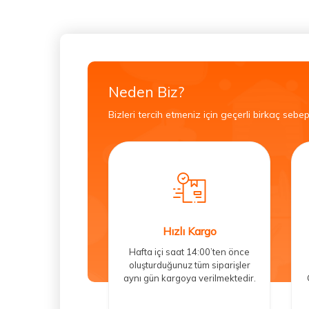
Neden Biz?
Bizleri tercih etmeniz için geçerli birkaç sebep
Hızlı Kargo
Hafta içi saat 14:00’ten önce
oluşturduğunuz tüm siparişler
aynı gün kargoya verilmektedir.