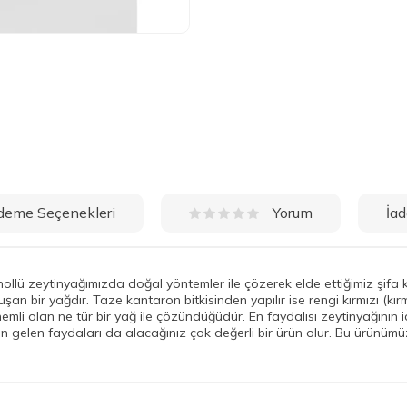
deme Seçenekleri
İad
Yorum
nollü zeytinyağımızda doğal yöntemler ile çözerek elde ettiğimiz şifa 
uşan bir yağdır. Taze kantaron bitkisinden yapılır ise rengi kırmızı (kırm
emli olan ne tür bir yağ ile çözündüğüdür. En faydalısı zeytinyağının
den gelen faydaları da alacağınız çok değerli bir ürün olur. Bu ürünümü