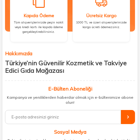
Kapıda Ödeme
Ücretsiz Kargo
Tüm alışverişlerinizde peşin nakit
1000 TL ve üzeri alışverişlerinizde
veya kredi kartı ile kapıda ödeme
kargo ücreti ödemezsiniz.
gerçekleştirebilirsiniz.
Hakkımızda
Türkiye’nin Güvenilir Kozmetik ve Takviye
Edici Gıda Mağazası
Güzellik, sağlık ve iyi hissetmek herkesin hakkı! Biz de bu vizyonla, hem
kişisel bakım hem de takviye edici gıda ürünlerini sizlerle
E-Bülten Aboneliği
buluşturuyoruz. Artık mağaza mağaza dolaşmanıza gerek yok;
Kampanya ve yeniliklerden haberdar olmak için e-bültenimize abone
ihtiyacınız olan her şeyi tek bir çatı altında topluyor ve kapınıza kadar
olun!
güvenle ulaştırıyoruz.
%100 orijinal kozmetik ve sağlık ürünleriyle güzelliğinizi tamamlayabilir,
vücudunuzu desteklemek için güvenilir takviye edici gıdalara
ulaşabilirsiniz. Cilt bakımından saç bakımına, makyajdan vitamin ve
Sosyal Medya
minerallere kadar binlerce ürünü uygun fiyat ve hızlı kargo avantajıyla
sunuyoruz.