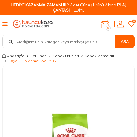
HEDİYE KAZANMA ZAMANI !!!
2 Adet Güneş Ürünü Alana
PLAJ
ÇANTASI
HEDİYE
0
0
ARA
Anasayfa
Pet Shop
Köpek Ürünleri
Köpek Mamaları
Royal SHN Xsmall Adult 3K