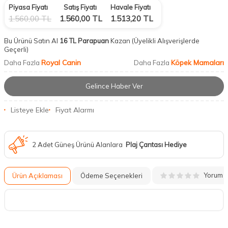
Piyasa Fiyatı
Satış Fiyatı
Havale Fiyatı
1.560,00
TL
1.560,00
TL
1.513,20
TL
Bu Ürünü Satın Al
16 TL Parapuan
Kazan
(Üyelikli Alışverişlerde
Geçerli)
Royal Canin
Köpek Mamaları
Daha Fazla
Daha Fazla
Gelince Haber Ver
Listeye Ekle
Fiyat Alarmı
2 Adet Güneş Ürünü Alanlara
Plaj Çantası Hediye
Yorum
Ürün Açıklaması
Ödeme Seçenekleri