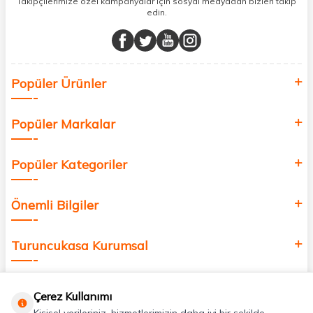
Takipçilerimize özel kampanyalar için sosyal medyadan bizleri takip
edin.
Müşteri memnuniyetini ön planda tutarak, en kaliteli markaları sizlerle
buluşturuyor ve online alışveriş deneyiminizi en iyi hale getiriyoruz.
Sağlık, güzellik ve iyi yaşam için aradığınız her şey burada!
Siz de kendinizi yenilemek, sağlığınızı desteklemek ve güzelliğinize
Popüler Ürünler
değer katmak için bize katılın!
Popüler Markalar
Popüler Kategoriler
Önemli Bilgiler
Turuncukasa Kurumsal
Hızlı Erişim
Çerez Kullanımı