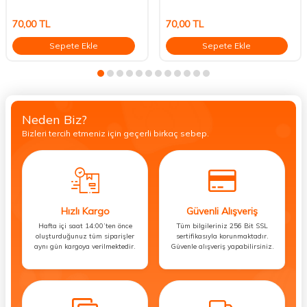
70,00
TL
70,00
TL
Sepete Ekle
Sepete Ekle
Neden Biz?
Bizleri tercih etmeniz için geçerli birkaç sebep.
Hızlı Kargo
Güvenli Alışveriş
Hafta içi saat 14:00’ten önce
Tüm bilgileriniz 256 Bit SSL
oluşturduğunuz tüm siparişler
sertifikasıyla korunmaktadır.
aynı gün kargoya verilmektedir.
Güvenle alışveriş yapabilirsiniz.