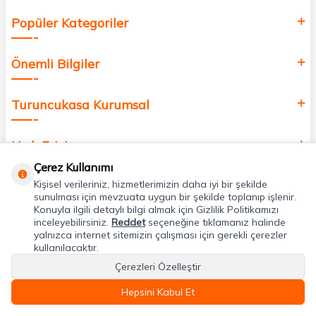
Popüler Kategoriler
Önemli Bilgiler
Turuncukasa Kurumsal
Hızlı Erişim
Çerez Kullanımı
Kişisel verileriniz, hizmetlerimizin daha iyi bir şekilde
Uygulamalarımız
sunulması için mevzuata uygun bir şekilde toplanıp işlenir.
Konuyla ilgili detaylı bilgi almak için Gizlilik Politikamızı
inceleyebilirsiniz.
Reddet
seçeneğine tıklamanız halinde
Adres & İletişim
yalnızca internet sitemizin çalışması için gerekli çerezler
kullanılacaktır.
Çerezleri Özelleştir
Hepsini Kabul Et