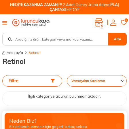
HEDİYE KAZANMA ZAMANI !!!
2 Adet Güneş Ürünü Alana
PLAJ
ÇANTASI
HEDİYE
0
0
ARA
Anasayfa
Retinol
Retinol
Filtre
İlgili kategoriye ait ürün bulunmamaktadır.
Neden Biz?
Bizleri tercih etmeniz için geçerli birkaç sebep.