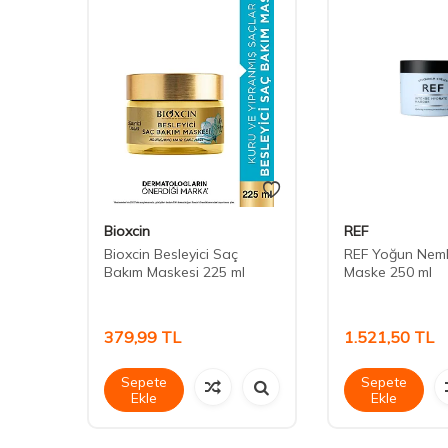
Bioxcin
REF
c Acid
Bioxcin Besleyici Saç
REF Yoğun Nemle
sk 300
Bakım Maskesi 225 ml
Maske 250 ml
379,99
TL
1.521,50
TL
Sepete
Sepete
Ekle
Ekle