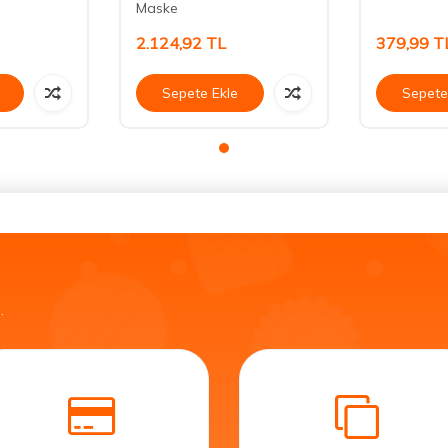
Maske
2.124,92
TL
379,99
T
Sepete Ekle
Sepete
.