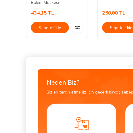
Bakım Maskesi
434,15
TL
250,00
TL
Sepete Ekle
Sepete Ekle
Neden Biz?
Bizleri tercih etmeniz için geçerli birkaç sebep