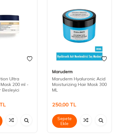
Maruderm
Bioxci
tion Ultra
Maruderm Hyaluronic Acid
Bioxci
 Mask 200 ml -
Moisturizing Hair Mask 300
Bakım
 Besleyici
ML
TL
250,00
TL
379,
Sepete
Sep
Ekle
Ek