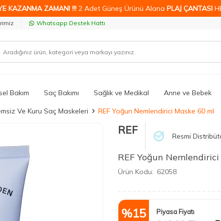
YE KAZANMA ZAMANI !!!
2 Adet Güneş Ürünü Alana
PLAJ ÇANTASI
H
rimiz
Whatsapp Destek Hattı
isel Bakım
Saç Bakımı
Sağlık ve Medikal
Anne ve Bebek
msiz Ve Kuru Saç Maskeleri
REF Yoğun Nemlendirici Maske 60 ml
REF
Resmi Distribüt
REF Yoğun Nemlendirici
Ürün Kodu:
62058
%
15
Piyasa Fiyatı