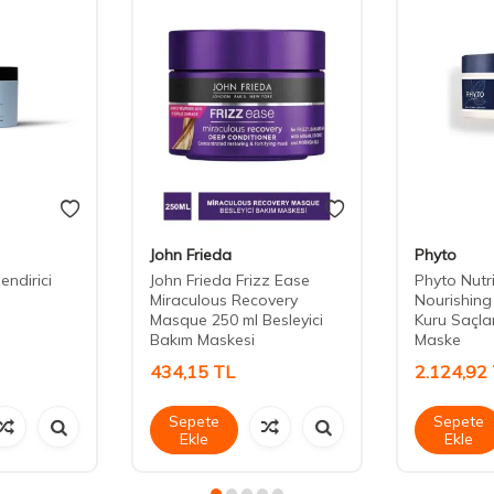
John Frieda
Phyto
ndirici
John Frieda Frizz Ease
Phyto Nutri
Miraculous Recovery
Nourishing
Masque 250 ml Besleyici
Kuru Saçlar
Bakım Maskesi
Maske
434,15
TL
2.124,92
Sepete
Sepete
Ekle
Ekle