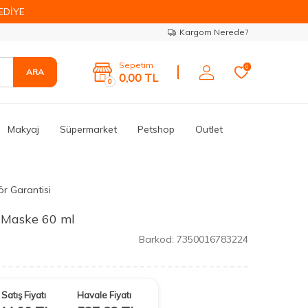
EDİYE
Kargom Nerede?
Sepetim
0
ARA
0,00
TL
0
Makyaj
Süpermarket
Petshop
Outlet
ör Garantisi
 Maske 60 ml
Barkod:
7350016783224
Satış Fiyatı
Havale Fiyatı