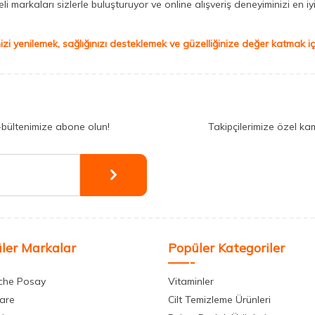
 markaları sizlerle buluşturuyor ve online alışveriş deneyiminizi en iyi 
izi yenilemek, sağlığınızı desteklemek ve güzelliğinize değer katmak için
-bültenimize abone olun!
Takipçilerimize özel ka
ler Markalar
Popüler Kategoriler
che Posay
Vitaminler
care
Cilt Temizleme Ürünleri