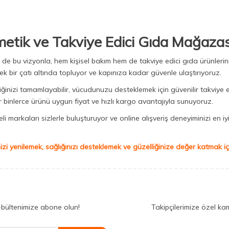
metik ve Takviye Edici Gıda Mağazas
Biz de bu vizyonla, hem kişisel bakım hem de takviye edici gıda ürünler
ek bir çatı altında topluyor ve kapınıza kadar güvenle ulaştırıyoruz.
iğinizi tamamlayabilir, vücudunuzu desteklemek için güvenilir takviye e
binlerce ürünü uygun fiyat ve hızlı kargo avantajıyla sunuyoruz.
 markaları sizlerle buluşturuyor ve online alışveriş deneyiminizi en iyi 
izi yenilemek, sağlığınızı desteklemek ve güzelliğinize değer katmak için
-bültenimize abone olun!
Takipçilerimize özel ka