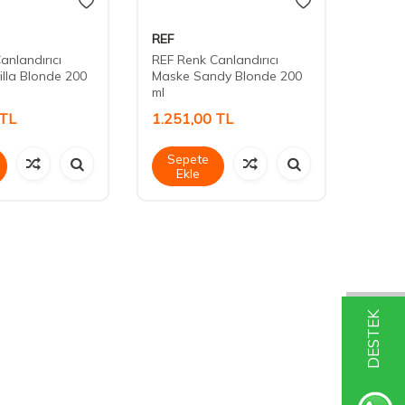
REF
REF
anlandırıcı
REF Renk Canlandırıcı
REF Re
lla Blonde 200
Maske Sandy Blonde 200
Maske
ml
ml
TL
1.251,00
TL
1.25
Sepete
Sep
Ekle
Ek
DESTEK