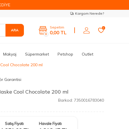
EDİYE
Kargom Nerede?
Sepetim
0
ARA
0,00
TL
0
Makyaj
Süpermarket
Petshop
Outlet
 Cool Chocolate 200 ml
ör Garantisi
Maske Cool Chocolate 200 ml
Barkod:
7350016783040
Satış Fiyatı
Havale Fiyatı