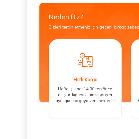
Neden Biz?
Bizleri tercih etmeniz için geçerli birkaç sebep
Hızlı Kargo
Hafta içi saat 14:00’ten önce
oluşturduğunuz tüm siparişler
aynı gün kargoya verilmektedir.