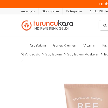
HEDİ
Anasayfa
Siparişlerim
Kategoriler
Banka Bilgile
Cilt Bakımı
Güneş Kremleri
Vitamin
Kiş
Anasayfa
Saç Bakımı
Saç Bakım Maskeleri
Bo