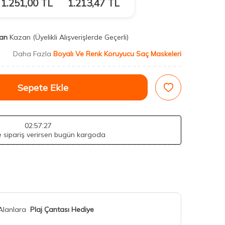
1.251,00
TL
1.213,47
TL
an
Kazan
(Üyelikli Alışverişlerde Geçerli)
Daha Fazla
Boyalı Ve Renk Koruyucu Saç Maskeleri
Sepete Ekle
02
:57
:26
de sipariş verirsen bugün kargoda
 Alanlara
Plaj Çantası Hediye