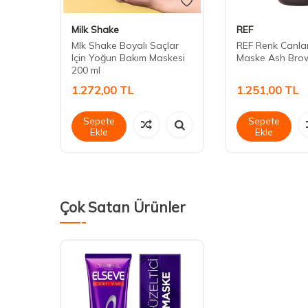
Milk Shake
REF
Mlk Shake Boyalı Saçlar
REF Renk Canlan
ı Renk
Için Yoğun Bakım Maskesi
Maske Ash Bro
150 ml
200 ml
1.272,00
TL
1.251,00
TL
Sepete
Sepete
Ekle
Ekle
Çok Satan Ürünler