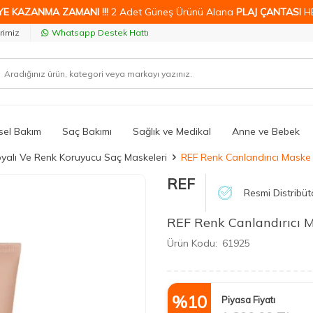
YE KAZANMA ZAMANI !!!
2 Adet Güneş Ürünü Alana
PLAJ ÇANTASI
H
rimiz
Whatsapp Destek Hattı
isel Bakım
Saç Bakımı
Sağlık ve Medikal
Anne ve Bebek
yalı Ve Renk Koruyucu Saç Maskeleri
REF Renk Canlandırıcı Maske
REF
Resmi Distribüt
REF Renk Canlandırıcı 
Ürün Kodu:
61925
%
10
Piyasa Fiyatı