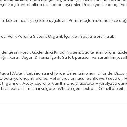
ıtı: Saçı kontrol altına alır, kabarmayı önler. Profesyonel sonuç: Evd
 kökten uca eşit şekilde uygulayın. Parmak uçlarınızla nazikçe dağıtı
ree, Renk Koruma Sistemi, Organik İçerikler, Sosyal Sorumluluk
dengesini korur. Güçlendirici Kinoa Proteini: Saç tellerini onarır, güçle
nlılığını korur. Vegan & Temiz İçerik: Sülfat, paraben ve zararlı kimyasal
 Aqua [Water], Cetrimonium chloride, Behentrimonium chloride, Dicapr
loctahydronaphthalenes, Helianthus annuus (Sunflower) seed oil, Hyd
 germ oil, Acetyl cedrene, Vanillin, Linalyl acetate, Hydrolyzed quinoa
t) bran extract, Triticum vulgare (Wheat) germ extract, Camellia oleife