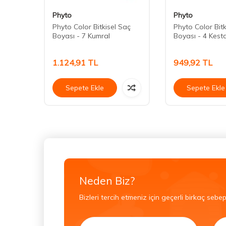
Phyto
Phyto
Saç
Phyto Color Bitkisel Saç
Phyto Color Bitk
 Sarı
Boyası - 7 Kumral
Boyası - 4 Kest
1.124,91
TL
949,92
TL
Sepete Ekle
Sepete Ekle
Neden Biz?
Bizleri tercih etmeniz için geçerli birkaç sebep