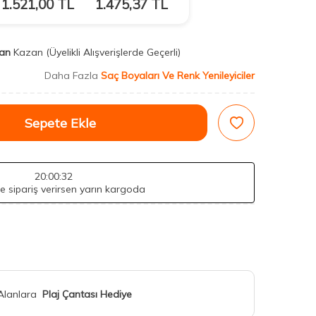
1.521,00
TL
1.475,37
TL
an
Kazan
(Üyelikli Alışverişlerde Geçerli)
Daha Fazla
Saç Boyaları Ve Renk Yenileyiciler
Sepete Ekle
20
:00
:31
de sipariş verirsen yarın kargoda
 Alanlara
Plaj Çantası Hediye