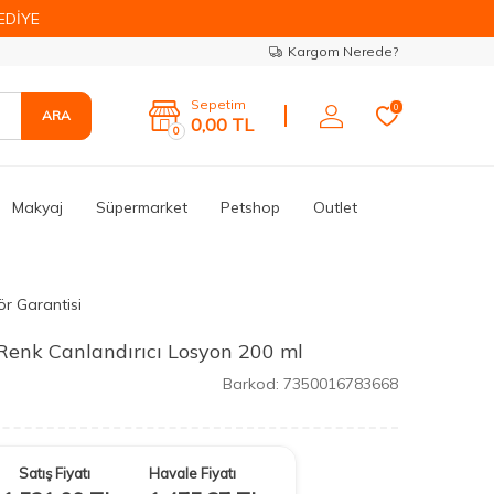
EDİYE
Kargom Nerede?
Sepetim
0
ARA
0,00
TL
0
Makyaj
Süpermarket
Petshop
Outlet
ör Garantisi
Renk Canlandırıcı Losyon 200 ml
Barkod:
7350016783668
Satış Fiyatı
Havale Fiyatı