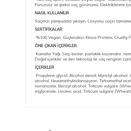
Pürüzsüz ve ipeksi saç görünümü. Elektriklenme karş
NASIL KULLANILIR
Saçınızı şampuanla yıkayın. Losyonu saçın tamamına,
SERTİFİKALAR
%100 Vegan, Güçlendirici Kinoa Proteini, Cruelty F
ÖNE ÇIKAN İÇERİKLER
Kamelia Yağı: Saçı besler, parlaklık kazandırır, nem 
Doğal içerikler ve ileri teknoloji ile saç renginin ca
İÇERİKLER
Propylene glycol, Alcohol denat, Myristyl alcohol,
alcohol, Hexamethylindanopyran, Tetramethyl acety
nonanoate, Benzyl alcohol, Triticum vulgare (Wheat)
triglyceride, Linoleic acid, Triticum vulgare (Whea