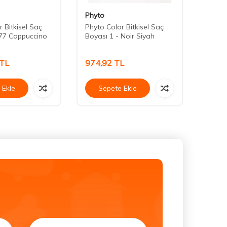
Phyto
Phyto
 Bitkisel Saç
Phyto Color Bitkisel Saç
Phyto 
.77 Cappuccino
Boyası 1 - Noir Siyah
Boyas
Chatai
TL
974,92
TL
962,
 Ekle
Sepete Ekle
Se