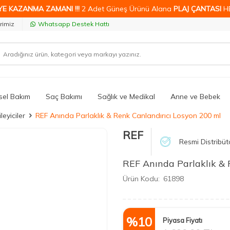
YE KAZANMA ZAMANI !!!
2 Adet Güneş Ürünü Alana
PLAJ ÇANTASI
H
rimiz
Whatsapp Destek Hattı
isel Bakım
Saç Bakımı
Sağlık ve Medikal
Anne ve Bebek
eyiciler
REF Anında Parlaklık & Renk Canlandırıcı Losyon 200 ml
REF
Resmi Distribüt
REF Anında Parlaklık & 
Ürün Kodu:
61898
%
10
Piyasa Fiyatı