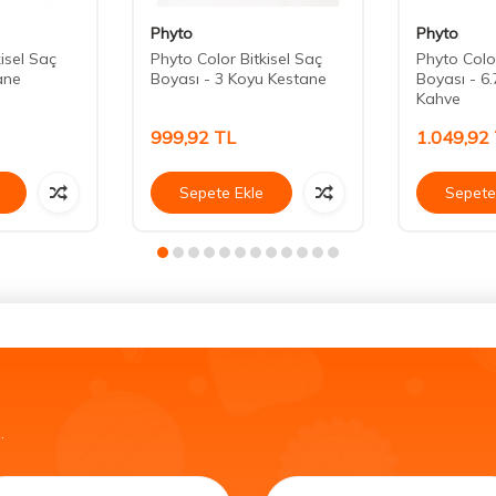
Phyto
Phyto
isel Saç
Phyto Color Bitkisel Saç
Phyto Color
ane
Boyası - 3 Koyu Kestane
Boyası - 6
Kahve
999,92
TL
1.049,92
Sepete Ekle
Sepete
.