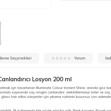
deme Seçenekleri
İad
Yorum
Canlandırıcı Losyon 200 ml
katmak için tasarlanan Illuminate Colour Instant Shine, anında göz kam
i formülü sayesinde saç rengini canlandırır, elektriklenmeyi önler ve sa
lass hair etkisi isteyenler için yıkama rutininin kusursuz son adımıdır
rlaklık: İlk kullanımda bile gözle görülür ışıltı. Renk koruma: Boyalı sa