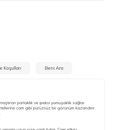
e Koşulları
Beni Ara
aştıran parlaklık ve ipeksi yumuşaklık sağlar.
ç tellerine cam gibi pürüzsüz bir görünüm kazandırır.
.
ç rengini uzun süre canlı tutar. Cam etkisi: