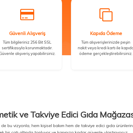
Güvenli Alışveriş
Kapıda Ödeme
Tüm bilgileriniz 256 Bit SSL
Tüm alışverişlerinizde peşin
sertifikasıyla korunmaktadır.
nakit veya kredi kartı ile kapıd
Güvenle alışveriş yapabilirsiniz.
ödeme gerçekleştirebilirsiniz.
metik ve Takviye Edici Gıda Mağazas
Biz de bu vizyonla, hem kişisel bakım hem de takviye edici gıda ürünler
ek bir çatı altında topluyor ve kapınıza kadar güvenle ulaştırıyoruz.