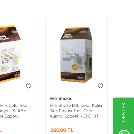
Milk Shake
Milk 
DESTEK
 Milk Color Eko
Milk Shake Milk Color Kalıcı
Milk S
Boyası Seti 5e
Saç Boyası 7 e - Orta
Saç Bo
ne Egzotik
Kumral Egzotik - EKO KİT
Kumral
L
280,00
TL
280,