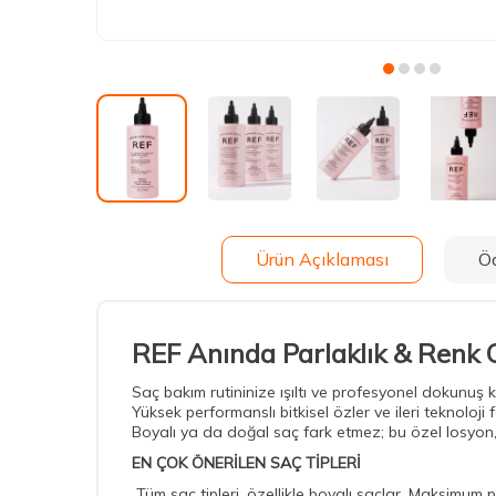
Ürün Açıklaması
Ö
REF Anında Parlaklık & Renk 
Saç bakım rutininize ışıltı ve profesyonel dokunuş 
Yüksek performanslı bitkisel özler ve ileri teknoloj
Boyalı ya da doğal saç fark etmez; bu özel losyon, g
EN ÇOK ÖNERİLEN SAÇ TİPLERİ
Tüm saç tipleri, özellikle boyalı saçlar. Maksimum pa