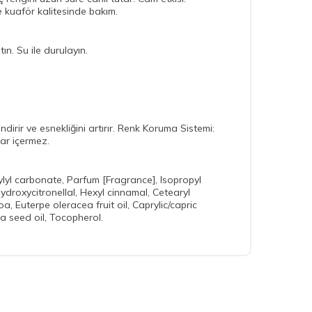
e kuaför kalitesinde bakım.
n. Su ile durulayın.
ndirir ve esnekliğini artırır. Renk Koruma Sistemi:
lar içermez.
ylyl carbonate, Parfum [Fragrance], Isopropyl
roxycitronellal, Hexyl cinnamal, Cetearyl
, Euterpe oleracea fruit oil, Caprylic/capric
ra seed oil, Tocopherol.