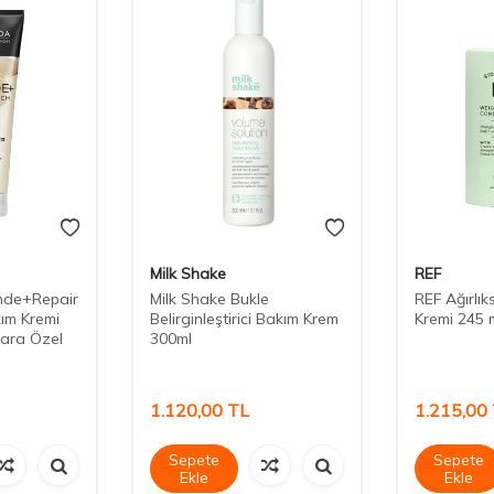
Milk Shake
REF
onde+Repair
Milk Shake Bukle
REF Ağırlı
ım Kremi
Belirginleştirici Bakım Krem
Kremi 245 
lara Özel
300ml
1.120,00
TL
1.215,00
Sepete
Sepete
Ekle
Ekle