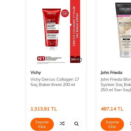
Vichy
John Frieda
izing
Vichy Dercos Collagen 17
John Frieda Bl
 Veren
Saç Bakım Kremi 200 ml
System Saç Bak
250 ml Sarı Saç
1.313,91
TL
487,14
TL
Sepete
Sepete
Ekle
Ekle