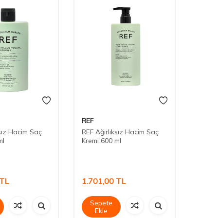
REF
Vichy
ksız Hacim Saç
REF Ağırlıksız Hacim Saç
Vichy
ml
Kremi 600 ml
Solut
ml
TL
1.701,00
TL
1.16
Sepete
Sep
Ekle
Ek