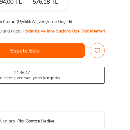
94,00
TL
576,18
TL
n
Kazan
(Üyelikli Alışverişlerde Geçerli)
Daha Fazla
Hacimsiz Ve İnce Saçlara Özel Saç Kremleri
Sepete Ekle
21
:36
:45
de sipariş verirsen yarın kargoda
 Alanlara
Plaj Çantası Hediye