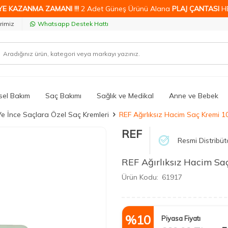
YE KAZANMA ZAMANI !!!
2 Adet Güneş Ürünü Alana
PLAJ ÇANTASI
H
rimiz
Whatsapp Destek Hattı
isel Bakım
Saç Bakımı
Sağlık ve Medikal
Anne ve Bebek
e İnce Saçlara Özel Saç Kremleri
REF Ağırlıksız Hacim Saç Kremi 1
REF
Resmi Distribüt
REF Ağırlıksız Hacim Sa
Ürün Kodu:
61917
%
10
Piyasa Fiyatı