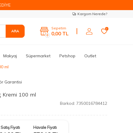
EDİYE
Kargom Nerede?
Sepetim
0
ARA
0,00
TL
0
Makyaj
Süpermarket
Petshop
Outlet
00 ml
ör Garantisi
ç Kremi 100 ml
Barkod:
7350016784412
Satış Fiyatı
Havale Fiyatı