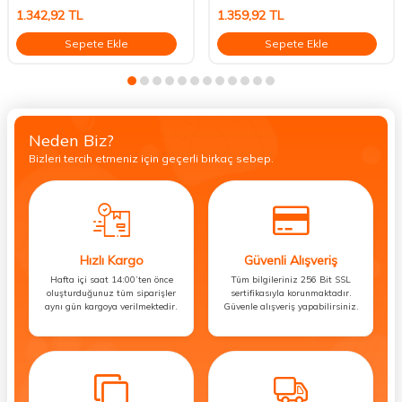
1.342,92
TL
1.359,92
TL
Sepete Ekle
Sepete Ekle
Neden Biz?
Bizleri tercih etmeniz için geçerli birkaç sebep.
Hızlı Kargo
Güvenli Alışveriş
Hafta içi saat 14:00’ten önce
Tüm bilgileriniz 256 Bit SSL
oluşturduğunuz tüm siparişler
sertifikasıyla korunmaktadır.
aynı gün kargoya verilmektedir.
Güvenle alışveriş yapabilirsiniz.