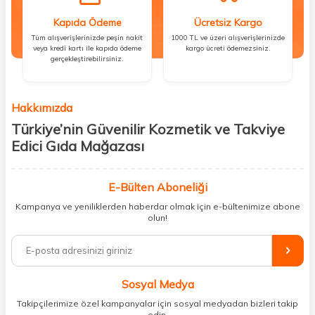
Kapıda Ödeme
Ücretsiz Kargo
Tüm alışverişlerinizde peşin nakit
1000 TL ve üzeri alışverişlerinizde
veya kredi kartı ile kapıda ödeme
kargo ücreti ödemezsiniz.
gerçekleştirebilirsiniz.
Hakkımızda
Türkiye’nin Güvenilir Kozmetik ve Takviye
Edici Gıda Mağazası
Güzellik, sağlık ve iyi hissetmek herkesin hakkı! Biz de bu vizyonla, hem
kişisel bakım hem de takviye edici gıda ürünlerini sizlerle
E-Bülten Aboneliği
buluşturuyoruz. Artık mağaza mağaza dolaşmanıza gerek yok;
Kampanya ve yeniliklerden haberdar olmak için e-bültenimize abone
ihtiyacınız olan her şeyi tek bir çatı altında topluyor ve kapınıza kadar
olun!
güvenle ulaştırıyoruz.
%100 orijinal kozmetik ve sağlık ürünleriyle güzelliğinizi tamamlayabilir,
vücudunuzu desteklemek için güvenilir takviye edici gıdalara
ulaşabilirsiniz. Cilt bakımından saç bakımına, makyajdan vitamin ve
Sosyal Medya
minerallere kadar binlerce ürünü uygun fiyat ve hızlı kargo avantajıyla
sunuyoruz.
Takipçilerimize özel kampanyalar için sosyal medyadan bizleri takip
edin.