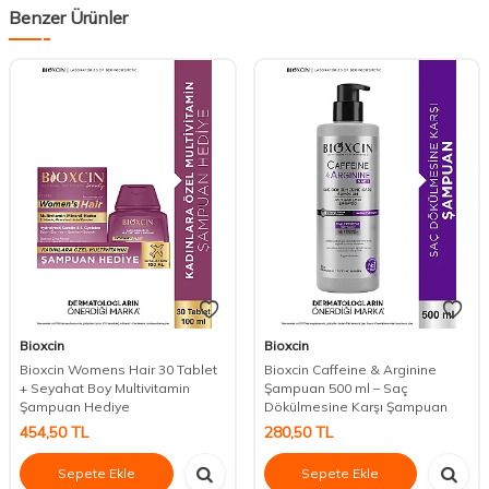
Benzer Ürünler
Bioxcin
Bioxcin
Bioxcin Womens Hair 30 Tablet
Bioxcin Caffeine & Arginine
+ Seyahat Boy Multivitamin
Şampuan 500 ml – Saç
Şampuan Hediye
Dökülmesine Karşı Şampuan
454,50
TL
280,50
TL
Sepete Ekle
Sepete Ekle