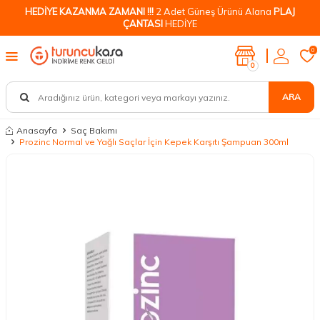
HEDİYE KAZANMA ZAMANI !!!
2 Adet Güneş Ürünü Alana
PLAJ
ÇANTASI
HEDİYE
0
0
ARA
Anasayfa
Saç Bakımı
Prozinc Normal ve Yağlı Saçlar İçin Kepek Karşıtı Şampuan 300ml