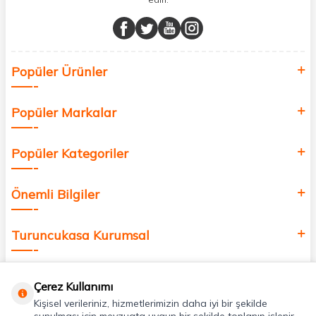
Müşteri memnuniyetini ön planda tutarak, en kaliteli markaları sizlerle
buluşturuyor ve online alışveriş deneyiminizi en iyi hale getiriyoruz.
Sağlık, güzellik ve iyi yaşam için aradığınız her şey burada!
Siz de kendinizi yenilemek, sağlığınızı desteklemek ve güzelliğinize
Popüler Ürünler
değer katmak için bize katılın!
Popüler Markalar
Popüler Kategoriler
Önemli Bilgiler
Turuncukasa Kurumsal
Hızlı Erişim
Çerez Kullanımı
Kişisel verileriniz, hizmetlerimizin daha iyi bir şekilde