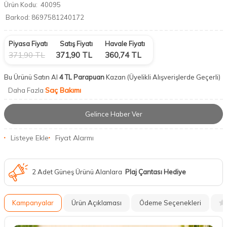
Ürün Kodu:
40095
Barkod:
8697581240172
Piyasa Fiyatı
Satış Fiyatı
Havale Fiyatı
371,90
TL
371,90
TL
360,74
TL
Bu Ürünü Satın Al
4 TL Parapuan
Kazan
(Üyelikli Alışverişlerde Geçerli)
Saç Bakımı
Daha Fazla
Gelince Haber Ver
Listeye Ekle
Fiyat Alarmı
2 Adet Güneş Ürünü Alanlara
Plaj Çantası Hediye
Kampanyalar
Ürün Açıklaması
Ödeme Seçenekleri