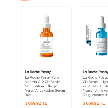
S
La Roche Posay
La Roche Posa
ct
La Roche Posay Pure
La Roche Posay
 Ampul
Vitamin C12 Cilt Serumu
Cilt Serumu Hyal
Saf C Vitamini İle Işıltı
ve Vitamin B5 il
Veren Antioksidan Serum
Nemlendirme ve
30ml
Dolgunlaştırma
3.059,92
TL
3.059,92
TL