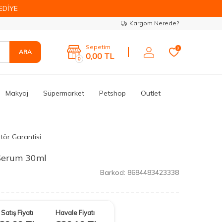
EDİYE
Kargom Nerede?
Sepetim
0
ARA
0,00
TL
0
Makyaj
Süpermarket
Petshop
Outlet
tör Garantisi
Serum 30ml
Barkod:
8684483423338
Satış Fiyatı
Havale Fiyatı