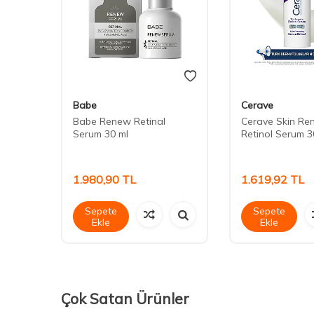
Babe
Cerave
Babe Renew Retinal
Cerave Skin Re
Serum 30 ml
Retinol Serum 3
ü 15
1.980,90
TL
1.619,92
TL
Sepete
Sepete
Ekle
Ekle
Çok Satan Ürünler