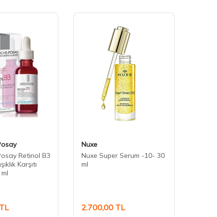
Posay
Nuxe
Allde
osay Retinol B3
Nuxe Super Serum -10- 30
Allde
şıklık Karşıtı
ml
Cilt C
 ml
TL
2.700,00
TL
232,