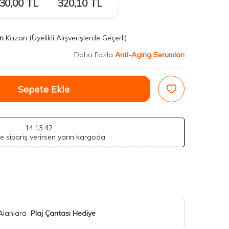
30,00
TL
320,10
TL
n
Kazan
(Üyelikli Alışverişlerde Geçerli)
Daha Fazla
Anti-Aging Serumları
Sepete Ekle
14
:13
:40
de sipariş verirsen yarın kargoda
 Alanlara
Plaj Çantası Hediye