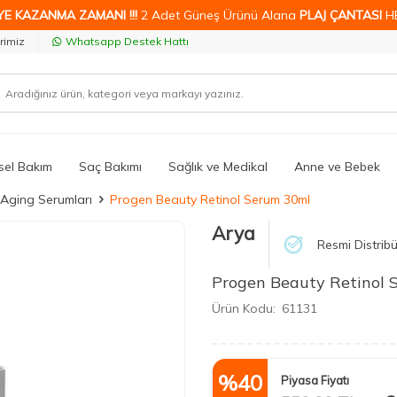
YE KAZANMA ZAMANI !!!
2 Adet Güneş Ürünü Alana
PLAJ ÇANTASI
H
rimiz
Whatsapp Destek Hattı
isel Bakım
Saç Bakımı
Sağlık ve Medikal
Anne ve Bebek
-Aging Serumları
Progen Beauty Retinol Serum 30ml
Arya
Resmi Distribü
Progen Beauty Retinol 
Ürün Kodu:
61131
%
40
Piyasa Fiyatı