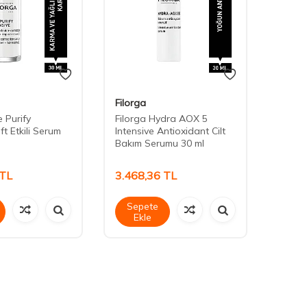
Filorga
Filorg
 Purify
Filorga Hydra AOX 5
Filorg
ft Etkili Serum
Intensive Antioxidant Cilt
5XP S
Bakım Serumu 30 ml
TL
3.468,36
TL
3.88
Sepete
Sep
Ekle
Ek