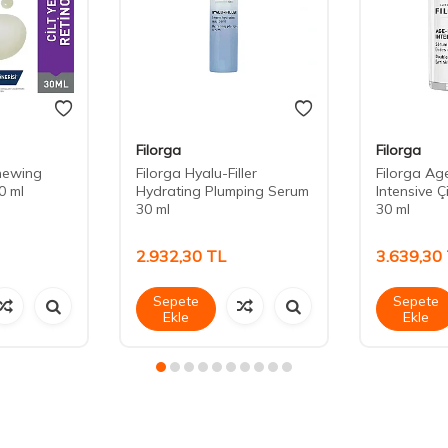
Filorga
Filorga
newing
Filorga Hyalu-Filler
Filorga Age
0 ml
Hydrating Plumping Serum
Intensive Çi
30 ml
30 ml
2.932,30
TL
3.639,30
Sepete
Sepete
Ekle
Ekle