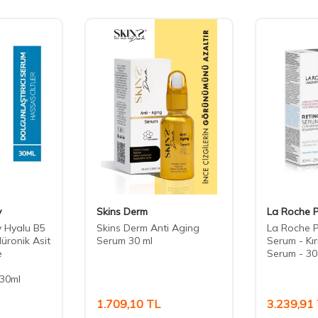
y
Skins Derm
La Roche 
 Hyalu B5
Skins Derm Anti Aging
La Roche P
üronik Asit
Serum 30 ml
Serum - Kırı
e
Serum - 30
 30ml
1.709,10
TL
3.239,91