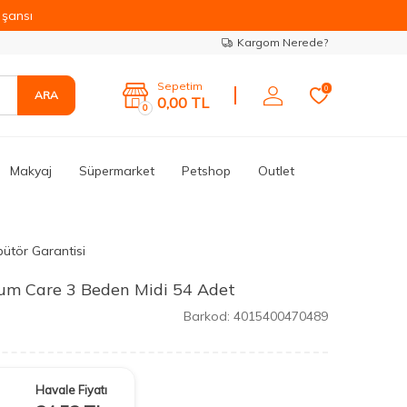
şansı
Kargom Nerede?
Sepetim
0
ARA
0,00
TL
0
Makyaj
Süpermarket
Petshop
Outlet
bütör Garantisi
um Care 3 Beden Midi 54 Adet
Barkod:
4015400470489
Havale Fiyatı