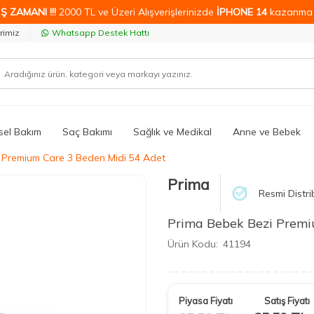
Ş ZAMANI !!!
2000 TL ve Üzeri Alışverişlerinizde
İPHONE 14
kazanma 
rimiz
Whatsapp Destek Hattı
isel Bakım
Saç Bakımı
Sağlık ve Medikal
Anne ve Bebek
 Premium Care 3 Beden Midi 54 Adet
Prima
Resmi Distri
Prima Bebek Bezi Premi
Ürün Kodu:
41194
Piyasa Fiyatı
Satış Fiyatı