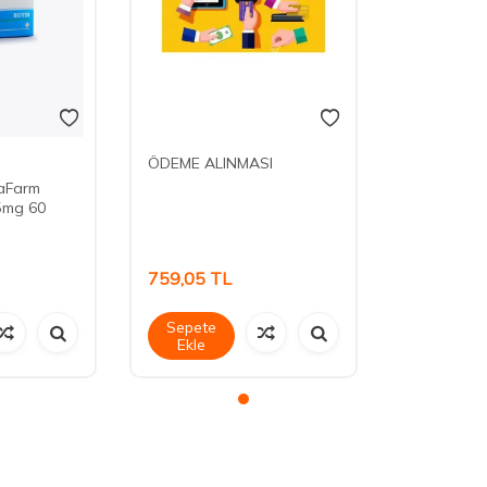
ÖDEME ALINMASI
aFarm
5mg 60
759,05
TL
Sepete
Ekle