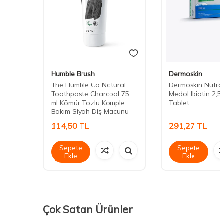
Humble Brush
Dermoskin
The Humble Co Natural
Dermoskin Nutr
Toothpaste Charcoal 75
MedoHbiotin 2,
ml Kömür Tozlu Komple
Tablet
Bakım Siyah Diş Macunu
114,50
TL
291,27
TL
Sepete
Sepete
Ekle
Ekle
Çok Satan Ürünler