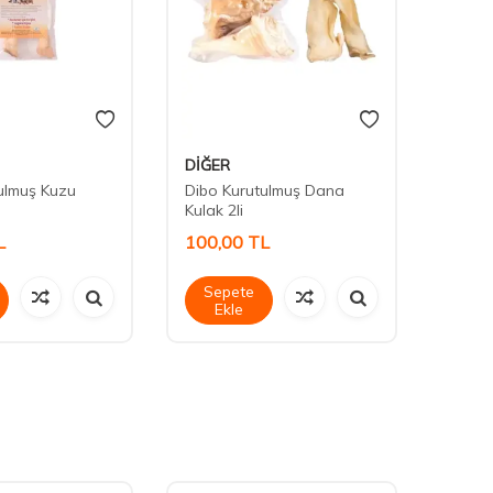
DİĞER
Daisy
ulmuş Kuzu
Dibo Kurutulmuş Dana
Daisy
Kulak 2li
30-35
L
100,00
TL
40,0
Sepete
Sep
Ekle
Ek