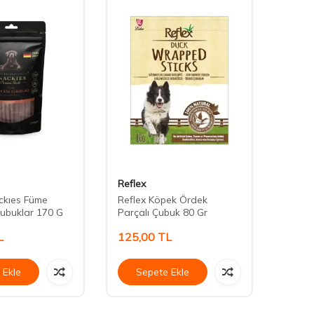
Reflex
Daisy
ckıes Füme
Reflex Köpek Ördek
Daisy
Çubuklar 170 G
Parçalı Çubuk 80 Gr
30-35
L
125,00
TL
40,0
 Ekle
Sepete Ekle
Se