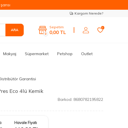
şansı
Kargom Nerede?
Sepetim
0
ARA
0,00
TL
0
Makyaj
Süpermarket
Petshop
Outlet
istribütör Garantisi
res Eco 4lü Kemik
Barkod:
8680782195822
ı
Havale Fiyatı