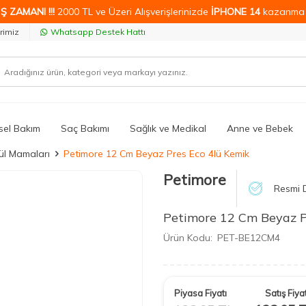
Ş ZAMANI !!!
2000 TL ve Üzeri Alışverişlerinizde
İPHONE 14
kazanma 
rimiz
Whatsapp Destek Hattı
isel Bakım
Saç Bakımı
Sağlık ve Medikal
Anne ve Bebek
l Mamaları
Petimore 12 Cm Beyaz Pres Eco 4lü Kemik
Petimore
Resmi D
Petimore 12 Cm Beyaz P
Ürün Kodu:
PET-BE12CM4
Piyasa Fiyatı
Satış Fiyat