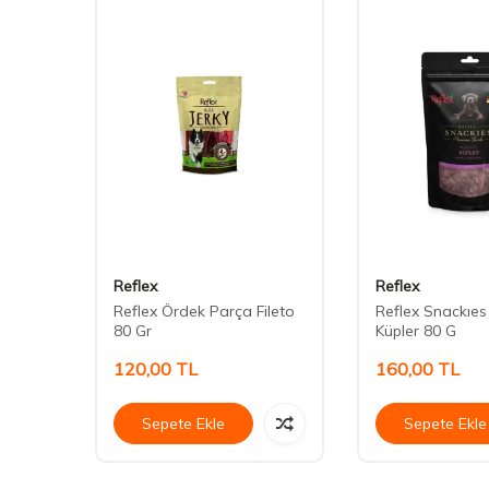
Reflex
Reflex
ç
Reflex Ördek Parça Fileto
Reflex Snackıes 
80 Gr
Küpler 80 G
120,00
TL
160,00
TL
Sepete Ekle
Sepete Ekle