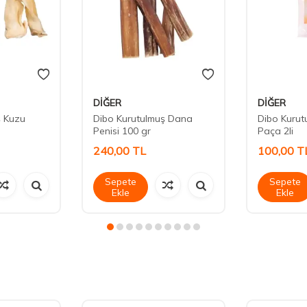
DİĞER
DİĞER
ş Kuzu
Dibo Kurutulmuş Dana
Dibo Kurut
Penisi 100 gr
Paça 2li
240,00
TL
100,00
T
Sepete
Sepete
Ekle
Ekle