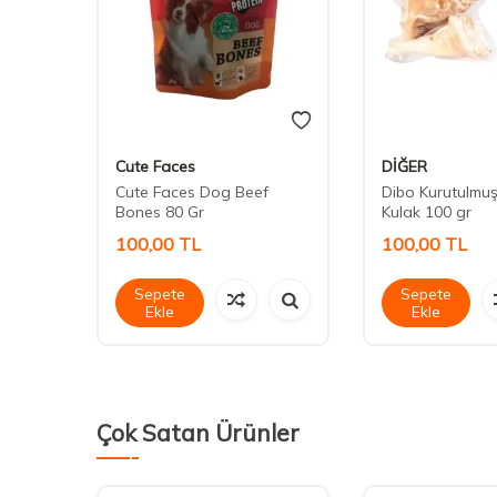
Cute Faces
DİĞER
0 Gr
Cute Faces Dog Beef
Dibo Kurutulmu
Bones 80 Gr
Kulak 100 gr
100,00
TL
100,00
TL
Sepete
Sepete
Ekle
Ekle
Çok Satan Ürünler