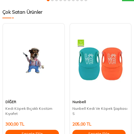
Çok Satan Ürünler
DİĞER
Nunbell
Kedi Köpek Bıçaklı Kostüm
Nunbell Kedi Ve Köpek Şapkası
Kıyafet
S
300,00
TL
205,00
TL
Sepete Ekle
Sepete Ekle