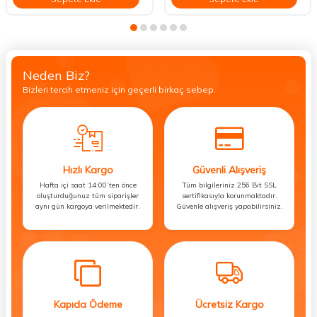
Neden Biz?
Bizleri tercih etmeniz için geçerli birkaç sebep.
Hızlı Kargo
Güvenli Alışveriş
Hafta içi saat 14:00’ten önce
Tüm bilgileriniz 256 Bit SSL
oluşturduğunuz tüm siparişler
sertifikasıyla korunmaktadır.
aynı gün kargoya verilmektedir.
Güvenle alışveriş yapabilirsiniz.
Kapıda Ödeme
Ücretsiz Kargo