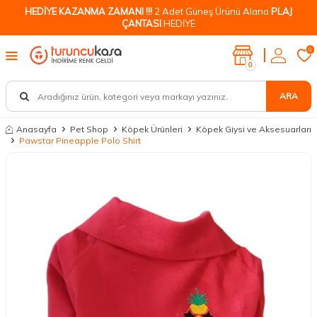
HEDİYE KAZANMA ZAMANI !!!
2 Adet Güneş Ürünü Alana
PLAJ
ÇANTASI
HEDİYE
0
0
ARA
Anasayfa
Pet Shop
Köpek Ürünleri
Köpek Giysi ve Aksesuarları
Pawstar Pineapple Polo Shirt