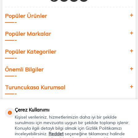
Sağlık, güzellik ve iyi yaşam için aradığınız her şey burada!
Siz de kendinizi yenilemek, sağlığınızı desteklemek ve güzelliğinize
Popüler Ürünler
değer katmak için bize katılın!
Popüler Markalar
Popüler Kategoriler
Önemli Bilgiler
Turuncukasa Kurumsal
Hızlı Erişim
Çerez Kullanımı
Kişisel verileriniz, hizmetlerimizin daha iyi bir şekilde
Uygulamalarımız
sunulması için mevzuata uygun bir şekilde toplanıp işlenir.
Konuyla ilgili detaylı bilgi almak için Gizlilik Politikamızı
inceleyebilirsiniz.
Reddet
seçeneğine tıklamanız halinde