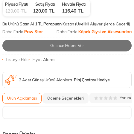
Piyasa Fiyatı
Satış Fiyatı
Havale Fiyatı
120,00
TL
120,00
TL
116,40
TL
Bu Ürünü Satın Al
1 TL Parapuan
Kazan
(Üyelikli Alışverişlerde Geçerli)
Paw Star
Köpek Giysi ve Aksesuarları
Daha Fazla
Daha Fazla
Gelince Haber Ver
Listeye Ekle
Fiyat Alarmı
2 Adet Güneş Ürünü Alanlara
Plaj Çantası Hediye
Yorum
Ürün Açıklaması
Ödeme Seçenekleri
Benzer Ürünler