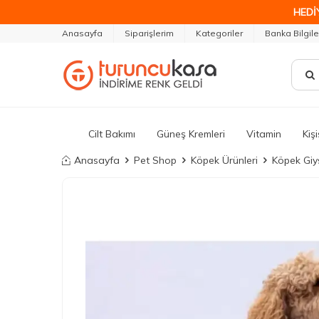
HEDİ
Anasayfa
Siparişlerim
Kategoriler
Banka Bilgile
Cilt Bakımı
Güneş Kremleri
Vitamin
Kiş
Anasayfa
Pet Shop
Köpek Ürünleri
Köpek Giys