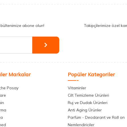
-bültenimize abone olun!
Takipçilerimize özel ka
ler Markalar
Popüler Kategoriler
che Posay
Vitaminler
care
Cilt Temizleme Ürünleri
xin
Ruj ve Dudak Ürünleri
rma
Anti Aging Ürünler
la
Parfüm - Deodarant ve Roll on
med
Nemlendiriciler