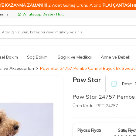
YE KAZANMA ZAMANI !!!
2 Adet Güneş Ürünü Alana
PLAJ ÇANTASI
H
rimiz
Whatsapp Destek Hattı
isel Bakım
Saç Bakımı
Sağlık ve Medikal
Anne ve Bebek
i ve Aksesuarları
Paw Star 24757 Pembe Carmel Büyük Irk Sweat
Paw Star
Resmi D
Paw Star 24757 Pembe 
Ürün Kodu:
PET-24757
Piyasa Fiyatı
Satış Fiyat