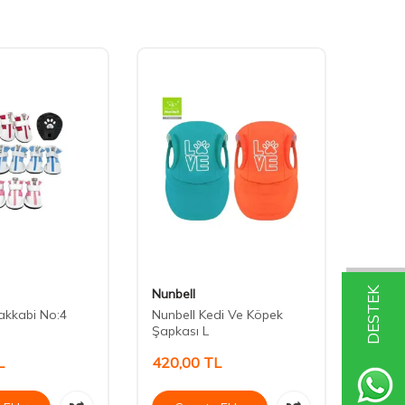
DESTEK
Nunbell
Nunbe
akkabi No:4
Nunbell Kedi Ve Köpek
Nunbe
Şapkası L
Şapka
L
420,00
TL
310,