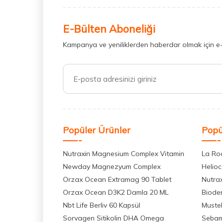
E-Bülten Aboneliği
Kampanya ve yeniliklerden haberdar olmak için e
Popüler Ürünler
Popü
Nutraxin Magnesium Complex Vitamin
La Ro
Newday Magnezyum Complex
Helio
Orzax Ocean Extramag 90 Tablet
Nutra
Orzax Ocean D3K2 Damla 20 ML
Biode
Nbt Life Berliv 60 Kapsül
Muste
Sorvagen Sitikolin DHA Omega
Seba