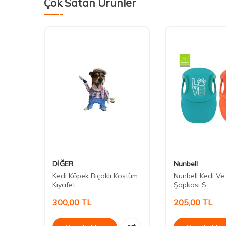
Çok Satan Ürünler
DİĞER
Nunbell
ek
Kedi Köpek Bıçaklı Kostüm
Nunbell Kedi Ve
Kıyafet
Şapkası S
300,00
TL
205,00
TL