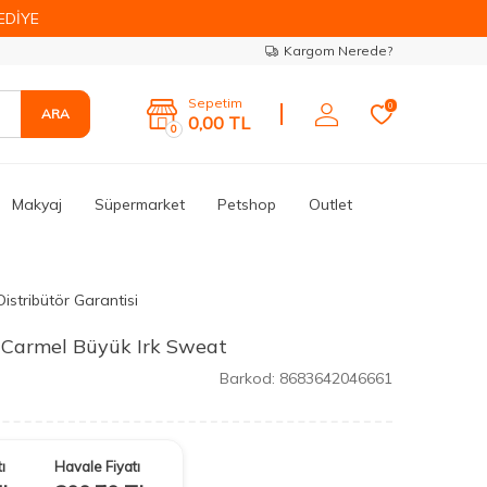
EDİYE
Kargom Nerede?
Sepetim
0
ARA
0,00
TL
0
Makyaj
Süpermarket
Petshop
Outlet
istribütör Garantisi
Carmel Büyük Irk Sweat
Barkod:
8683642046661
ı
Havale Fiyatı