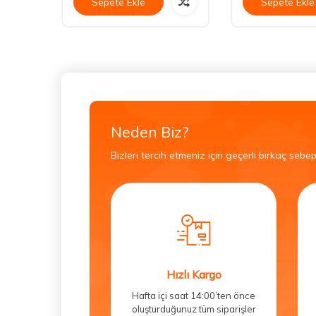
Sepete Ekle
Sepete Ekle
Neden Biz?
Bizleri tercih etmeniz için geçerli birkaç sebep
Hızlı Kargo
Hafta içi saat 14:00’ten önce
oluşturduğunuz tüm siparişler