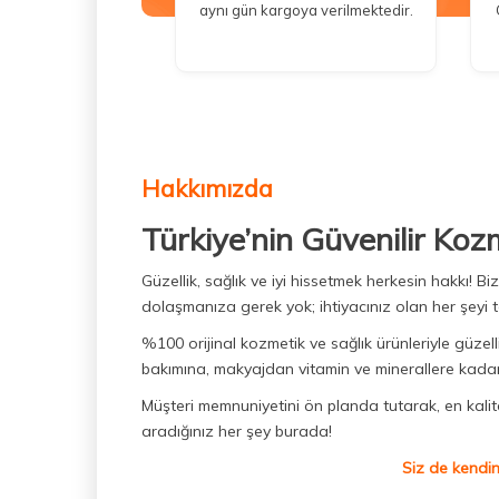
aynı gün kargoya verilmektedir.
Hakkımızda
Türkiye’nin Güvenilir Koz
Güzellik, sağlık ve iyi hissetmek herkesin hakkı! 
dolaşmanıza gerek yok; ihtiyacınız olan her şeyi t
%100 orijinal kozmetik ve sağlık ürünleriyle güzell
bakımına, makyajdan vitamin ve minerallere kadar 
Müşteri memnuniyetini ön planda tutarak, en kaliteli
aradığınız her şey burada!
Siz de kendin