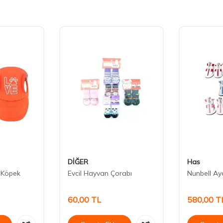
DİĞER
Has
 Köpek
Evcil Hayvan Çorabı
Nunbell Ay
60,00
TL
580,00
T