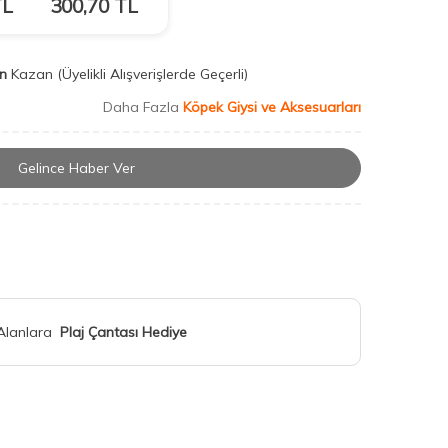
L
300,70
TL
n
Kazan
(Üyelikli Alışverişlerde Geçerli)
Daha Fazla
Köpek Giysi ve Aksesuarları
Gelince Haber Ver
 Alanlara
Plaj Çantası Hediye