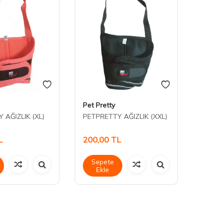
Pet Pretty
Nunbe
 AĞIZLIK (XL)
PETPRETTY AĞIZLIK (XXL)
Nunbe
Şapka
L
200,00
TL
205,
Sepete
Sep
Ekle
Ek