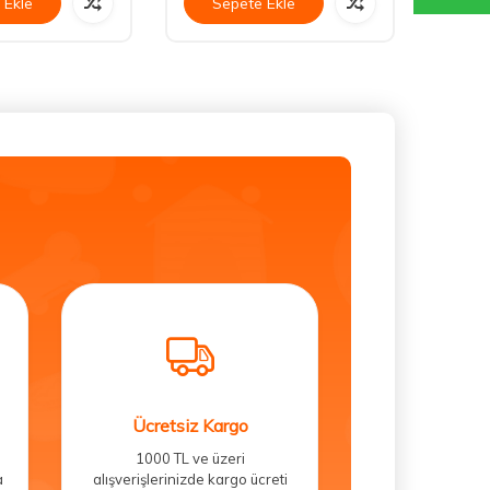
 Ekle
Sepete Ekle
Se
Ücretsiz Kargo
1000 TL ve üzeri
a
alışverişlerinizde kargo ücreti