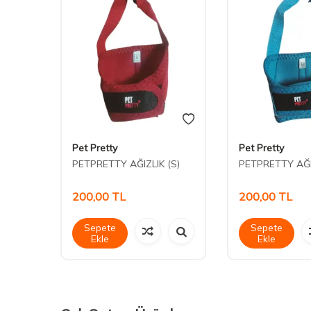
Pet Pretty
Pet Pretty
ızı
PETPRETTY AĞIZLIK (S)
PETPRETTY AĞI
200,00
TL
200,00
TL
Sepete
Sepete
Ekle
Ekle