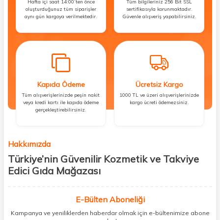
Hafta içi saat 14:00’ten önce
Tüm bilgileriniz 256 Bit SSL
oluşturduğunuz tüm siparişler
sertifikasıyla korunmaktadır.
aynı gün kargoya verilmektedir.
Güvenle alışveriş yapabilirsiniz.
Kapıda Ödeme
Ücretsiz Kargo
Tüm alışverişlerinizde peşin nakit
1000 TL ve üzeri alışverişlerinizde
veya kredi kartı ile kapıda ödeme
kargo ücreti ödemezsiniz.
gerçekleştirebilirsiniz.
Hakkımızda
Türkiye’nin Güvenilir Kozmetik ve Takviye
Edici Gıda Mağazası
Güzellik, sağlık ve iyi hissetmek herkesin hakkı! Biz de bu vizyonla, hem
kişisel bakım hem de takviye edici gıda ürünlerini sizlerle
E-Bülten Aboneliği
buluşturuyoruz. Artık mağaza mağaza dolaşmanıza gerek yok;
Kampanya ve yeniliklerden haberdar olmak için e-bültenimize abone
ihtiyacınız olan her şeyi tek bir çatı altında topluyor ve kapınıza kadar