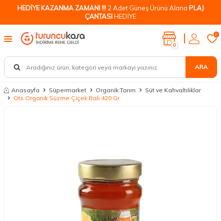
HEDİYE KAZANMA ZAMANI !!!
2 Adet Güneş Ürünü Alana
PLAJ
ÇANTASI
HEDİYE
0
0
ARA
Anasayfa
Süpermarket
Organik Tarım
Süt ve Kahvaltılıklar
Ots Organik Süzme Çiçek Balı 420 Gr