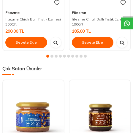
DESTEK
Fitezme
Fitezme
fitezme Chialı Ballı Fıstık Ezmesi
fitezme Chialı Ballı Fıstık Ezmesi
300GR
190GR
290,00
TL
185,00
TL
Sepete Ekle
Sepete Ekle
Çok Satan Ürünler