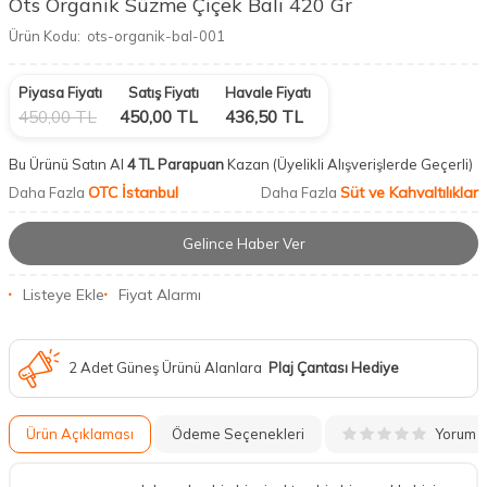
Ots Organik Süzme Çiçek Balı 420 Gr
Ürün Kodu:
ots-organik-bal-001
Piyasa Fiyatı
Satış Fiyatı
Havale Fiyatı
450,00
TL
450,00
TL
436,50
TL
Bu Ürünü Satın Al
4 TL Parapuan
Kazan
(Üyelikli Alışverişlerde Geçerli)
OTC İstanbul
Süt ve Kahvaltılıklar
Daha Fazla
Daha Fazla
Gelince Haber Ver
Listeye Ekle
Fiyat Alarmı
2 Adet Güneş Ürünü Alanlara
Plaj Çantası Hediye
Yorum
Ürün Açıklaması
Ödeme Seçenekleri