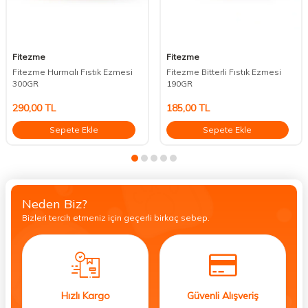
Fitezme
Fitezme
Fitezme Hurmalı Fıstık Ezmesi
Fitezme Bitterli Fıstık Ezmesi
300GR
190GR
290,00
TL
185,00
TL
Sepete Ekle
Sepete Ekle
Neden Biz?
Bizleri tercih etmeniz için geçerli birkaç sebep.
Hızlı Kargo
Güvenli Alışveriş