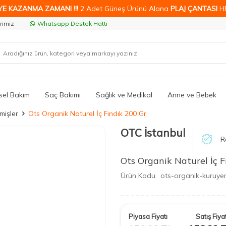
YE KAZANMA ZAMANI !!!
2 Adet Güneş Ürünü Alana
PLAJ ÇANTASI
H
rimiz
Whatsapp Destek Hattı
isel Bakım
Saç Bakımı
Sağlık ve Medikal
Anne ve Bebek
mişler
Ots Organik Naturel İç Fındık 200 Gr
OTC İstanbul
R
Ots Organik Naturel İç 
Ürün Kodu:
ots-organik-kuruye
Piyasa Fiyatı
Satış Fiyat