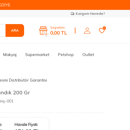
EDİYE
Kargom Nerede?
Sepetim
0
ARA
0,00
TL
0
Makyaj
Süpermarket
Petshop
Outlet
esmi Distribütör Garantisi
Fındık 200 Gr
miş-001
ı
Havale Fiyatı