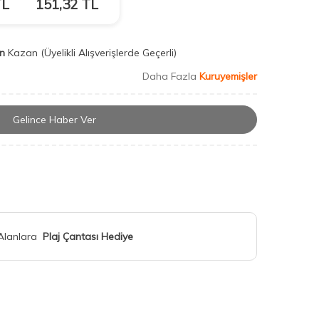
L
151,32
TL
n
Kazan
(Üyelikli Alışverişlerde Geçerli)
Daha Fazla
Kuruyemişler
Gelince Haber Ver
 Alanlara
Plaj Çantası Hediye