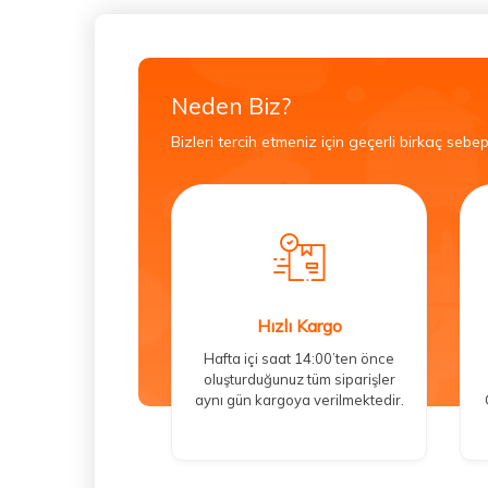
Neden Biz?
Bizleri tercih etmeniz için geçerli birkaç sebep
Hızlı Kargo
Hafta içi saat 14:00’ten önce
oluşturduğunuz tüm siparişler
aynı gün kargoya verilmektedir.