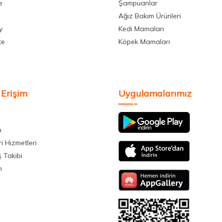
e
Şampuanlar
Ağız Bakım Ürünleri
y
Kedi Mamaları
te
Köpek Mamaları
 Erişim
Uygulamalarımız
m
i Hizmetleri
ş Takibi
m