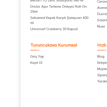
BlefariTTO Lens Solüsyonu 360 ml
Cerav
Driclor Aşırı Terleme Önleyici Roll-On
Avene
20ml
Ducra
Sebamed Kepek Karşıtı Şampuan 400
Solan
ml
Nuxe
Urinonvef Cranberry 30 Kapsül
Turuncukasa Kurumsal
Hızlı
Giriş Yap
Blog
Kayıt Ol
İletişi
Müşter
Sipari
Yardı