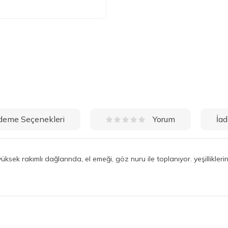
deme Seçenekleri
İad
Yorum
ksek rakımlı dağlarında, el emeği, göz nuru ile toplanıyor. yeşillikleri