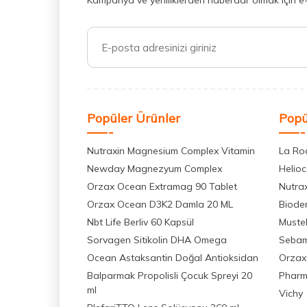
Kampanya ve yeniliklerden haberdar olmak için e
Popüler Ürünler
Popü
Nutraxin Magnesium Complex Vitamin
La Ro
Newday Magnezyum Complex
Helio
Orzax Ocean Extramag 90 Tablet
Nutra
Orzax Ocean D3K2 Damla 20 ML
Biode
Nbt Life Berliv 60 Kapsül
Muste
Sorvagen Sitikolin DHA Omega
Seba
Ocean Astaksantin Doğal Antioksidan
Orzax
Balparmak Propolisli Çocuk Spreyi 20
Pharm
ml
Vichy