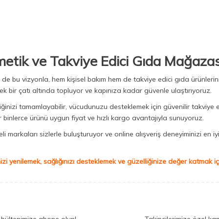
metik ve Takviye Edici Gıda Mağazas
Biz de bu vizyonla, hem kişisel bakım hem de takviye edici gıda ürünler
ek bir çatı altında topluyor ve kapınıza kadar güvenle ulaştırıyoruz.
iğinizi tamamlayabilir, vücudunuzu desteklemek için güvenilir takviye e
binlerce ürünü uygun fiyat ve hızlı kargo avantajıyla sunuyoruz.
 markaları sizlerle buluşturuyor ve online alışveriş deneyiminizi en iyi 
izi yenilemek, sağlığınızı desteklemek ve güzelliğinize değer katmak için