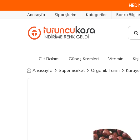
HEDİ
Anasayfa
Siparişlerim
Kategoriler
Banka Bilgile
Cilt Bakımı
Güneş Kremleri
Vitamin
Kiş
Anasayfa
Süpermarket
Organik Tarım
Kuruye