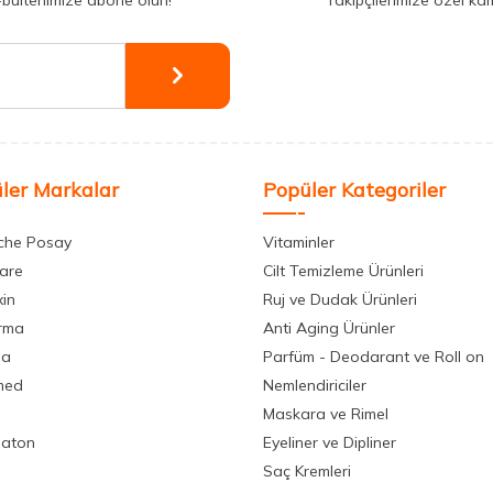
-bültenimize abone olun!
Takipçilerimize özel ka
ler Markalar
Popüler Kategoriler
che Posay
Vitaminler
care
Cilt Temizleme Ürünleri
xin
Ruj ve Dudak Ürünleri
rma
Anti Aging Ürünler
la
Parfüm - Deodarant ve Roll on
med
Nemlendiriciler
Maskara ve Rimel
aton
Eyeliner ve Dipliner
Saç Kremleri