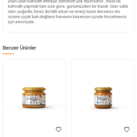
uzun uzun kahvaltı etmeye zamanım yok diyorsanız , müsli ile
kahvaltı yapmak tam size göre. günümüzden bir klasik: i̇ster sütle
ister yoğurtla, biraz da tatlı olsun ve enerji lazım derseniz ots
süzme çiçek balı dağların havasını kasenizin içinde hissetmeniz
için emrinizde..
Benzer Ürünler