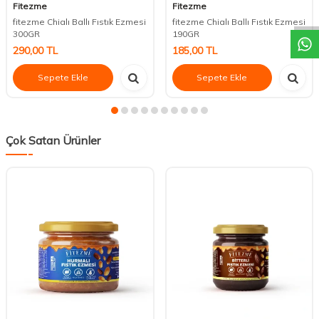
DESTEK
Fitezme
Fitezme
fitezme Chialı Ballı Fıstık Ezmesi
fitezme Chialı Ballı Fıstık Ezmesi
300GR
190GR
290,00
TL
185,00
TL
Sepete Ekle
Sepete Ekle
Çok Satan Ürünler