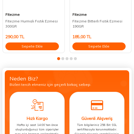
Fitezme
Fitezme
Fitezme Hurmalı Fıstık Ezmesi
Fitezme Bitterli Fıstık Ezmesi
300GR
190GR
290,00
TL
185,00
TL
Sepete Ekle
Sepete Ekle
Neden Biz?
Bizleri tercih etmeniz için geçerli birkaç sebep.
Hızlı Kargo
Güvenli Alışveriş
Hafta içi saat 14:00’ten önce
Tüm bilgileriniz 256 Bit SSL
oluşturduğunuz tüm siparişler
sertifikasıyla korunmaktadır.
aynı gün kargoya verilmektedir.
Güvenle alışveriş yapabilirsiniz.