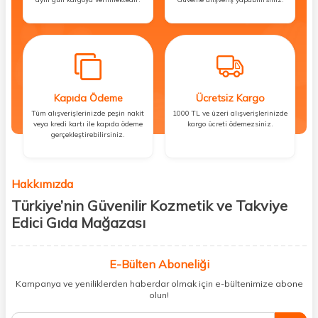
Kapıda Ödeme
Ücretsiz Kargo
Tüm alışverişlerinizde peşin nakit
1000 TL ve üzeri alışverişlerinizde
veya kredi kartı ile kapıda ödeme
kargo ücreti ödemezsiniz.
gerçekleştirebilirsiniz.
Hakkımızda
Türkiye’nin Güvenilir Kozmetik ve Takviye
Edici Gıda Mağazası
Güzellik, sağlık ve iyi hissetmek herkesin hakkı! Biz de bu vizyonla, hem
kişisel bakım hem de takviye edici gıda ürünlerini sizlerle
E-Bülten Aboneliği
buluşturuyoruz. Artık mağaza mağaza dolaşmanıza gerek yok;
Kampanya ve yeniliklerden haberdar olmak için e-bültenimize abone
ihtiyacınız olan her şeyi tek bir çatı altında topluyor ve kapınıza kadar
olun!
güvenle ulaştırıyoruz.