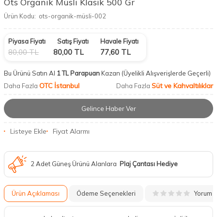
Ots Organik Müsli Klasik 500 Gr
Ürün Kodu:
ots-organik-müsli-002
Piyasa Fiyatı
Satış Fiyatı
Havale Fiyatı
80,00
TL
80,00
TL
77,60
TL
Bu Ürünü Satın Al
1 TL Parapuan
Kazan
(Üyelikli Alışverişlerde Geçerli)
OTC İstanbul
Süt ve Kahvaltılıklar
Daha Fazla
Daha Fazla
Gelince Haber Ver
Listeye Ekle
Fiyat Alarmı
2 Adet Güneş Ürünü Alanlara
Plaj Çantası Hediye
Yorum
Ürün Açıklaması
Ödeme Seçenekleri