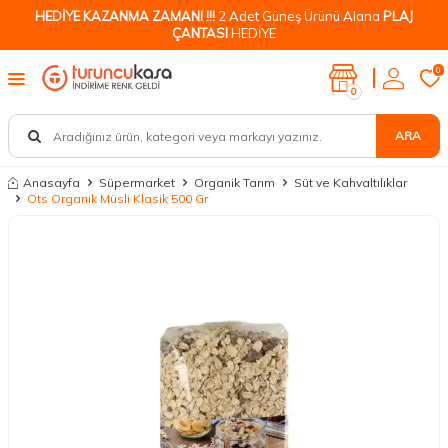
HEDİYE KAZANMA ZAMANI !!!
2 Adet Güneş Ürünü Alana
PLAJ
ÇANTASI
HEDİYE
0
0
ARA
Anasayfa
Süpermarket
Organik Tarım
Süt ve Kahvaltılıklar
Ots Organik Müsli Klasik 500 Gr