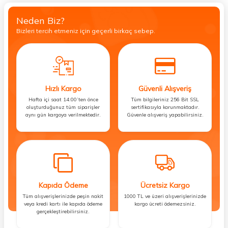
Neden Biz?
Bizleri tercih etmeniz için geçerli birkaç sebep.
Hızlı Kargo
Güvenli Alışveriş
Hafta içi saat 14:00’ten önce
Tüm bilgileriniz 256 Bit SSL
oluşturduğunuz tüm siparişler
sertifikasıyla korunmaktadır.
aynı gün kargoya verilmektedir.
Güvenle alışveriş yapabilirsiniz.
Kapıda Ödeme
Ücretsiz Kargo
Tüm alışverişlerinizde peşin nakit
1000 TL ve üzeri alışverişlerinizde
veya kredi kartı ile kapıda ödeme
kargo ücreti ödemezsiniz.
gerçekleştirebilirsiniz.