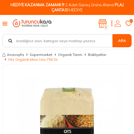
HEDİYE KAZANMA ZAMANI !!!
2 Adet Güneş Ürünü Alana
PLAJ
ÇANTASI
HEDİYE
0
0
ARA
Anasayfa
Süpermarket
Organik Tarım
Bakliyatlar
Ots Organik Mısır Unu 750 Gr