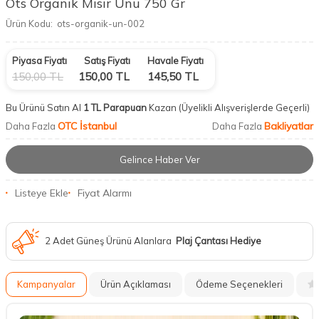
Ots Organik Mısır Unu 750 Gr
Ürün Kodu:
ots-organik-un-002
Piyasa Fiyatı
Satış Fiyatı
Havale Fiyatı
150,00
TL
150,00
TL
145,50
TL
Bu Ürünü Satın Al
1 TL Parapuan
Kazan
(Üyelikli Alışverişlerde Geçerli)
OTC İstanbul
Bakliyatlar
Daha Fazla
Daha Fazla
Gelince Haber Ver
Listeye Ekle
Fiyat Alarmı
2 Adet Güneş Ürünü Alanlara
Plaj Çantası Hediye
Kampanyalar
Ürün Açıklaması
Ödeme Seçenekleri