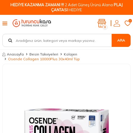
HEDİYE KAZANMA ZAMANI !!!
2 Adet Güneş Ürünü Alana
PLAJ
ÇANTASI
HEDİYE
0
0
ARA
Anasayfa
Besin Takviyeleri
Kolajen
Osende Collagen 10000Plus 30x40ml Tüp