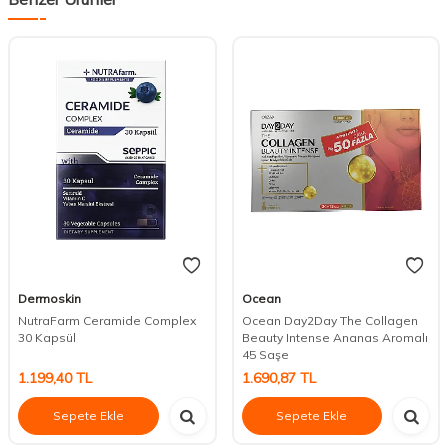
Dermoskin
Ocean
NutraFarm Ceramide Complex
Ocean Day2Day The Collagen
30 Kapsül
Beauty Intense Ananas Aromalı
45 Saşe
1.199,40
TL
1.690,87
TL
Sepete Ekle
Sepete Ekle