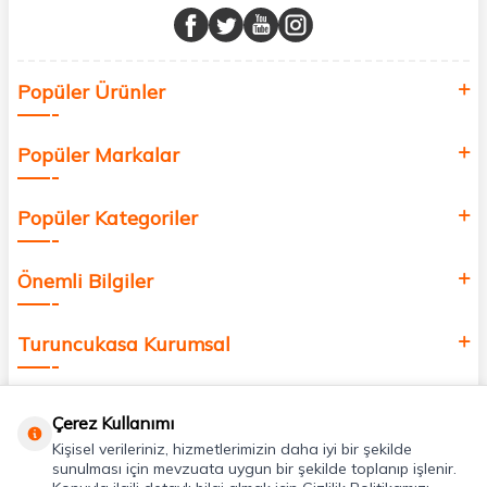
buluşturuyor ve online alışveriş deneyiminizi en iyi hale getiriyoruz.
Sağlık, güzellik ve iyi yaşam için aradığınız her şey burada!
Siz de kendinizi yenilemek, sağlığınızı desteklemek ve güzelliğinize
Popüler Ürünler
değer katmak için bize katılın!
Popüler Markalar
Popüler Kategoriler
Önemli Bilgiler
Turuncukasa Kurumsal
Hızlı Erişim
Çerez Kullanımı
Kişisel verileriniz, hizmetlerimizin daha iyi bir şekilde
Uygulamalarımız
sunulması için mevzuata uygun bir şekilde toplanıp işlenir.