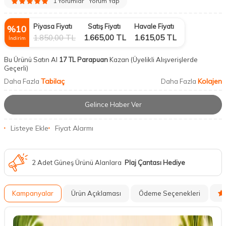
1 Yorumlar
Yorum Yap
Piyasa Fiyatı
Satış Fiyatı
Havale Fiyatı
%
10
1.850,00
TL
1.665,00
TL
1.615,05
TL
İndirim
Bu Ürünü Satın Al
17 TL Parapuan
Kazan
(Üyelikli Alışverişlerde
Geçerli)
Tabilaç
Kolajen
Daha Fazla
Daha Fazla
Gelince Haber Ver
Listeye Ekle
Fiyat Alarmı
2 Adet Güneş Ürünü Alanlara
Plaj Çantası Hediye
Kampanyalar
Ürün Açıklaması
Ödeme Seçenekleri