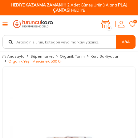
HEDİYE KAZANMA ZAMANI !!!
2 Adet Güneş Ürünü Alana
PLAJ
ÇANTASI
HEDİYE
0
0
ARA
Anasayfa
Süpermarket
Organik Tarım
Kuru Bakliyatlar
Organik Yeşil Mercimek 500 Gr