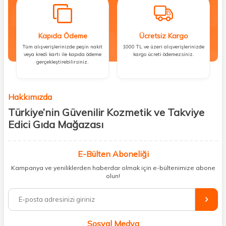
Kapıda Ödeme
Ücretsiz Kargo
Tüm alışverişlerinizde peşin nakit
1000 TL ve üzeri alışverişlerinizde
veya kredi kartı ile kapıda ödeme
kargo ücreti ödemezsiniz.
gerçekleştirebilirsiniz.
Hakkımızda
Türkiye’nin Güvenilir Kozmetik ve Takviye
Edici Gıda Mağazası
Güzellik, sağlık ve iyi hissetmek herkesin hakkı! Biz de bu vizyonla, hem
kişisel bakım hem de takviye edici gıda ürünlerini sizlerle
E-Bülten Aboneliği
buluşturuyoruz. Artık mağaza mağaza dolaşmanıza gerek yok;
Kampanya ve yeniliklerden haberdar olmak için e-bültenimize abone
ihtiyacınız olan her şeyi tek bir çatı altında topluyor ve kapınıza kadar
olun!
güvenle ulaştırıyoruz.
%100 orijinal kozmetik ve sağlık ürünleriyle güzelliğinizi tamamlayabilir,
vücudunuzu desteklemek için güvenilir takviye edici gıdalara
ulaşabilirsiniz. Cilt bakımından saç bakımına, makyajdan vitamin ve
Sosyal Medya