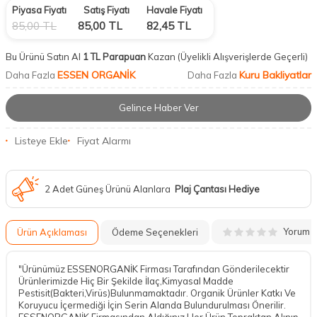
Piyasa Fiyatı
Satış Fiyatı
Havale Fiyatı
85,00
TL
85,00
TL
82,45
TL
Bu Ürünü Satın Al
1 TL Parapuan
Kazan
(Üyelikli Alışverişlerde Geçerli)
ESSEN ORGANİK
Kuru Bakliyatlar
Daha Fazla
Daha Fazla
Gelince Haber Ver
Listeye Ekle
Fiyat Alarmı
2 Adet Güneş Ürünü Alanlara
Plaj Çantası Hediye
Yorum
Ürün Açıklaması
Ödeme Seçenekleri
"Ürünümüz ESSENORGANİK Firması Tarafından Gönderilecektir
Ürünlerimizde Hiç Bir Şekilde İlaç,Kimyasal Madde
DESTEK
Pestisit(Bakteri,Virüs)Bulunmamaktadır. Organik Ürünler Katkı Ve
Koruyucu İçermediği İçin Serin Alanda Bulundurulması Önerilir.
ESSENORGANİK Firmasından Aldığınız Her Ürün Topraktan Alınıp