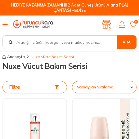
HEDİYE KAZANMA ZAMANI !!!
2 Adet Güneş Ürünü Alana
PLAJ
ÇANTASI
HEDİYE
0
0
ARA
Anasayfa
Nuxe Vücut Bakım Serisi
Nuxe Vücut Bakım Serisi
Filtre