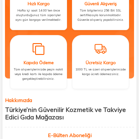
Hızlı Kargo
Güvenli Alışveriş
Hafta içi saat 14:00’ten önce
Tüm bilgileriniz 256 Bit SSL
oluşturduğunuz tüm siparişler
sertifikasıyla korunmaktadır.
aynı gün kargoya verilmektedir.
Güvenle alışveriş yapabilirsiniz.
Kapıda Ödeme
Ücretsiz Kargo
Tüm alışverişlerinizde peşin nakit
1000 TL ve üzeri alışverişlerinizde
veya kredi kartı ile kapıda ödeme
kargo ücreti ödemezsiniz.
gerçekleştirebilirsiniz.
Hakkımızda
Türkiye’nin Güvenilir Kozmetik ve Takviye
Edici Gıda Mağazası
Güzellik, sağlık ve iyi hissetmek herkesin hakkı! Biz de bu vizyonla, hem
kişisel bakım hem de takviye edici gıda ürünlerini sizlerle
E-Bülten Aboneliği