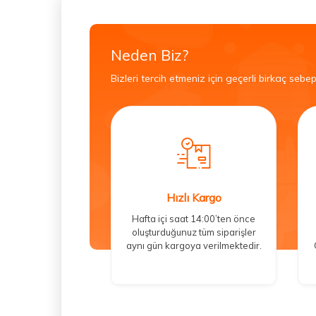
Neden Biz?
Bizleri tercih etmeniz için geçerli birkaç sebep
Hızlı Kargo
Hafta içi saat 14:00’ten önce
oluşturduğunuz tüm siparişler
aynı gün kargoya verilmektedir.