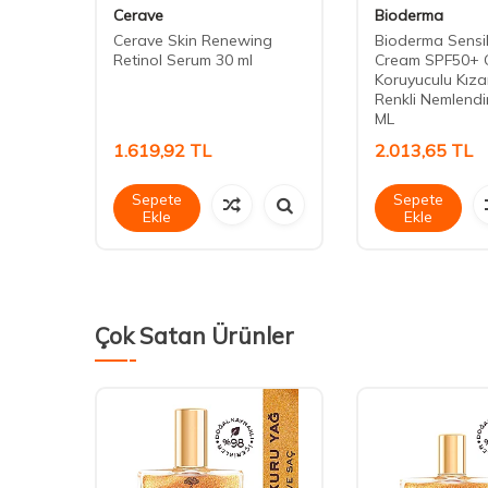
Cerave
Bioderma
Cerave Skin Renewing
Bioderma Sensi
 Vücut
Retinol Serum 30 ml
Cream SPF50+ 
0 ml
Koruyuculu Kızarı
Renkli Nemlendi
ML
1.619,92
TL
2.013,65
TL
Sepete
Sepete
Ekle
Ekle
Çok Satan Ürünler