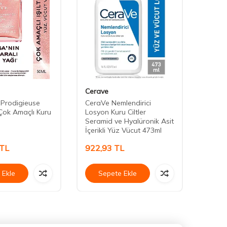
Cerave
Muste
 Prodigieuse
CeraVe Nemlendirici
Muste
 Çok Amaçlı Kuru
Losyon Kuru Ciltler
Atopi
Seramid ve Hyalüronik Asit
İçerikli Yüz Vücut 473ml
TL
922,93
TL
467,
 Ekle
Sepete Ekle
Se