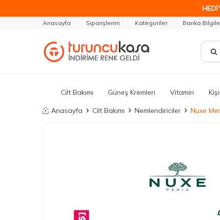
HEDİ
Anasayfa
Siparişlerim
Kategoriler
Banka Bilgile
Cilt Bakımı
Güneş Kremleri
Vitamin
Kiş
Anasayfa
Cilt Bakımı
Nemlendiriciler
Nuxe Mer