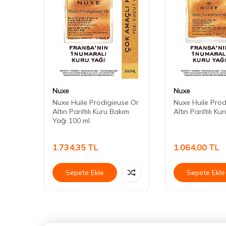
Nuxe
Nuxe
use
Nuxe Huile Prodigieuse Or
Nuxe Huile Prod
ım
Altın Parıltılı Kuru Bakım
Altın Parıltılı K
Yağı 100 ml
1.734,35
TL
1.064,00
TL
Sepete Ekle
Sepete Ekle