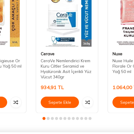
Cerave
Nuxe
igieuse Or
CeraVe Nemlendirici Krem
Nuxe Huile
uru Yağ 50 ml
Kuru Ciltler Seramid ve
Florale Or
Hyalüronik Asit İçerikli Yüz
Yağ 50 ml
Vücut 340gr
934,91
TL
1.064,00
Sepete Ekle
Sepete