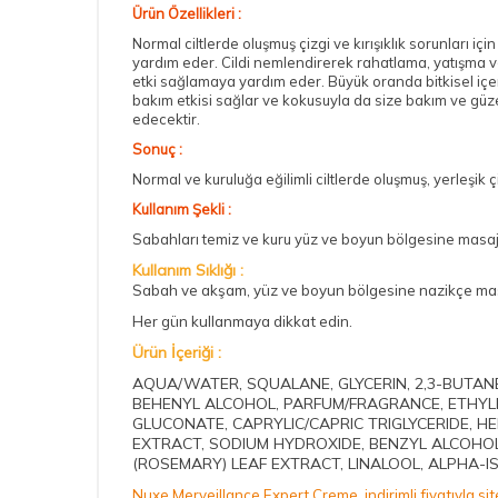
Ürün Özellikleri :
Normal ciltlerde oluşmuş çizgi ve kırışıklık sorunları i
yardım eder. Cildi nemlendirerek rahatlama, yatışma v
etki sağlamaya yardım eder. Büyük oranda bitkisel içe
bakım etkisi sağlar ve kokusuyla da size bakım ve güze
edecektir.
Sonuç :
Normal ve kuruluğa eğilimli ciltlerde oluşmuş, yerleşik
Kullanım Şekli :
Sabahları temiz ve kuru yüz ve boyun bölgesine masaj
Kullanım Sıklığı :
Sabah ve akşam, yüz ve boyun bölgesine nazikçe mas
Her gün kullanmaya dikkat edin.
Ürün İçeriği :
AQUA/WATER, SQUALANE, GLYCERIN, 2,3-BUTANE
BEHENYL ALCOHOL, PARFUM/FRAGRANCE, ETHYL
GLUCONATE, CAPRYLIC/CAPRIC TRIGLYCERIDE, H
EXTRACT, SODIUM HYDROXIDE, BENZYL ALCOHOL
(ROSEMARY) LEAF EXTRACT, LINALOOL, ALPHA-I
Nuxe Merveillance Expert Creme, indirimli fiyatıyla sit