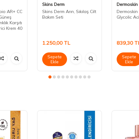
Skins Derm
Dermoskin
bio AR+ CC
Skins Derm Arın, Sıkılaş Cilt
Dermoskin 
Güneş
Bakım Seti
Glycolic A
klık Karşıtı
rici Krem 40
1.250,00
TL
839,30
T
Sepete
Sepete
Ekle
Ekle