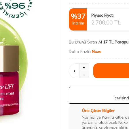
%
37
Piyasa Fiyatı
2.700,00
TL
İndirim
Bu Ürünü Satın Al
17 TL Parapu
Daha Fazla
Nuxe
içerisin
Öne Çıkan Bilgiler
Normal ve Karma ciltlerde
yardımcı olabilecek Nuxe
ürününü, sayfamızdaki indir