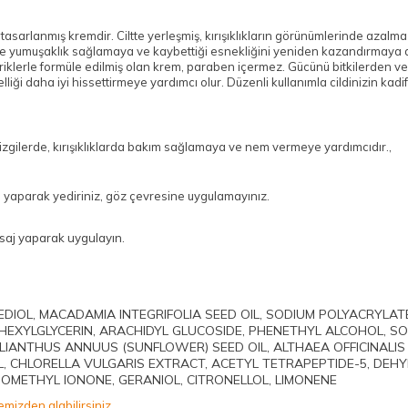
çin tasarlanmış kremdir. Ciltte yerleşmiş, kırışıklıkların görünümlerinde az
e yumuşaklık sağlamaya ve kaybettiği esnekliğini yeniden kazandırmaya da y
riklerle formüle edilmiş olan krem, paraben içermez. Gücünü bitkilerden ve
lliği daha iyi hissettirmeye yardımcı olur. Düzenli kullanımla cildinizin k
 çizgilerde, kırışıklıklarda bakım sağlamaya ve nem vermeye yardımcıdır.,
 yaparak yediriniz, göz çevresine uygulamayınız.
aj yaparak uygulayın.
DIOL, MACADAMIA INTEGRIFOLIA SEED OIL, SODIUM POLYACRYLAT
HEXYLGLYCERIN, ARACHIDYL GLUCOSIDE, PHENETHYL ALCOHOL, S
ELIANTHUS ANNUUS (SUNFLOWER) SEED OIL, ALTHAEA OFFICINALIS
, CHLORELLA VULGARIS EXTRACT, ACETYL TETRAPEPTIDE-5, DEHY
SOMETHYL IONONE, GERANIOL, CITRONELLOL, LIMONENE
emizden alabilirsiniz.