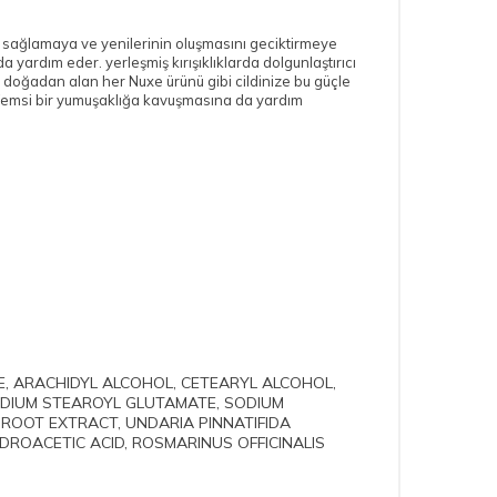
alma sağlamaya ve yenilerinin oluşmasını geciktirmeye
ardım eder. yerleşmiş kırışıklıklarda dolgunlaştırıcı
 doğadan alan her Nuxe ürünü gibi cildinize bu güçle
adifemsi bir yumuşaklığa kavuşmasına da yardım
E, ARACHIDYL ALCOHOL, CETEARYL ALCOHOL,
ODIUM STEAROYL GLUTAMATE, SODIUM
 ROOT EXTRACT, UNDARIA PINNATIFIDA
DROACETIC ACID, ROSMARINUS OFFICINALIS