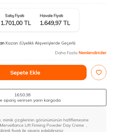
Satış Fiyatı
Havale Fiyatı
1.701,00
TL
1.649,97
TL
an
Kazan
(Üyelikli Alışverişlerde Geçerli)
Daha Fazla
Nemlendiriciler
Sepete Ekle
16
:50
:37
de sipariş verirsen yarın kargoda
, mimik çizgilerinin görünümünün hafiflemesine
 Merveillance Lift Firming Powder Day Creme ,
imli fiyatı ile sipariş edebilirsiniz.