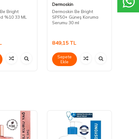
Dermoskin
Dermo
Be Bright
Dermoskin Be Bright
Dermo
cid %10 33 ML
SPF50+ Güneş Koruma
Vücut
Serumu 30 ml
L
849,15
TL
543,
Sepete
Sep
Ekle
Ek