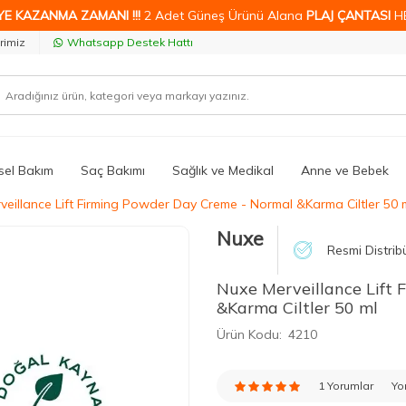
YE KAZANMA ZAMANI !!!
2 Adet Güneş Ürünü Alana
PLAJ ÇANTASI
H
rimiz
Whatsapp Destek Hattı
isel Bakım
Saç Bakımı
Sağlık ve Medikal
Anne ve Bebek
veillance Lift Firming Powder Day Creme - Normal &Karma Ciltler 50 
Nuxe
Resmi Distrib
Nuxe Merveillance Lift
&Karma Ciltler 50 ml
Ürün Kodu:
4210
1 Yorumlar
Yo