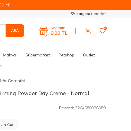
EDİYE
Kargom Nerede?
Sepetim
0
ARA
0,00
TL
0
Makyaj
Süpermarket
Petshop
Outlet
ml
ütör Garantisi
 Firming Powder Day Creme - Normal
Barkod:
3264680026089
rum Yap