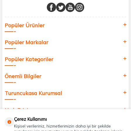
buluşturuyor ve online alışveriş deneyiminizi en iyi hale getiriyoruz.
Sağlık, güzellik ve iyi yaşam için aradığınız her şey burada!
Siz de kendinizi yenilemek, sağlığınızı desteklemek ve güzelliğinize
Popüler Ürünler
değer katmak için bize katılın!
Popüler Markalar
Popüler Kategoriler
Önemli Bilgiler
Turuncukasa Kurumsal
Hızlı Erişim
Çerez Kullanımı
Kişisel verileriniz, hizmetlerimizin daha iyi bir şekilde
Uygulamalarımız