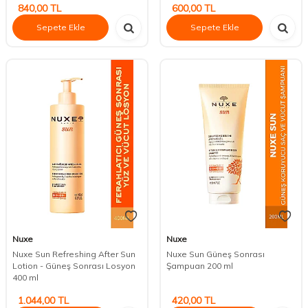
840,00
TL
600,00
TL
Sepete Ekle
Sepete Ekle
Nuxe
Nuxe
Nuxe Sun Refreshing After Sun
Nuxe Sun Güneş Sonrası
Lotion - Güneş Sonrası Losyon
Şampuan 200 ml
400 ml
1.044,00
TL
420,00
TL