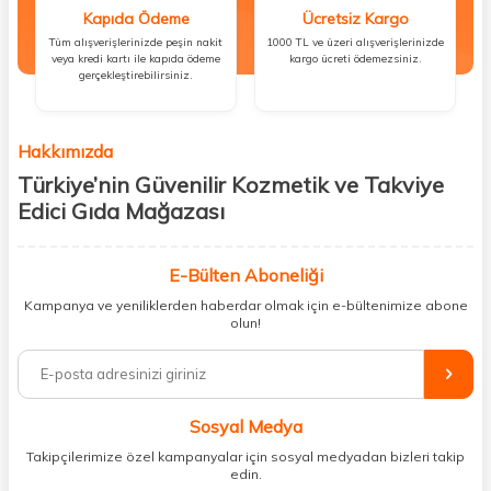
Kapıda Ödeme
Ücretsiz Kargo
Tüm alışverişlerinizde peşin nakit
1000 TL ve üzeri alışverişlerinizde
veya kredi kartı ile kapıda ödeme
kargo ücreti ödemezsiniz.
gerçekleştirebilirsiniz.
Hakkımızda
Türkiye’nin Güvenilir Kozmetik ve Takviye
Edici Gıda Mağazası
Güzellik, sağlık ve iyi hissetmek herkesin hakkı! Biz de bu vizyonla, hem
kişisel bakım hem de takviye edici gıda ürünlerini sizlerle
E-Bülten Aboneliği
buluşturuyoruz. Artık mağaza mağaza dolaşmanıza gerek yok;
Kampanya ve yeniliklerden haberdar olmak için e-bültenimize abone
ihtiyacınız olan her şeyi tek bir çatı altında topluyor ve kapınıza kadar
olun!
güvenle ulaştırıyoruz.
%100 orijinal kozmetik ve sağlık ürünleriyle güzelliğinizi tamamlayabilir,
vücudunuzu desteklemek için güvenilir takviye edici gıdalara
ulaşabilirsiniz. Cilt bakımından saç bakımına, makyajdan vitamin ve
Sosyal Medya
minerallere kadar binlerce ürünü uygun fiyat ve hızlı kargo avantajıyla
sunuyoruz.
Takipçilerimize özel kampanyalar için sosyal medyadan bizleri takip
edin.
Müşteri memnuniyetini ön planda tutarak, en kaliteli markaları sizlerle