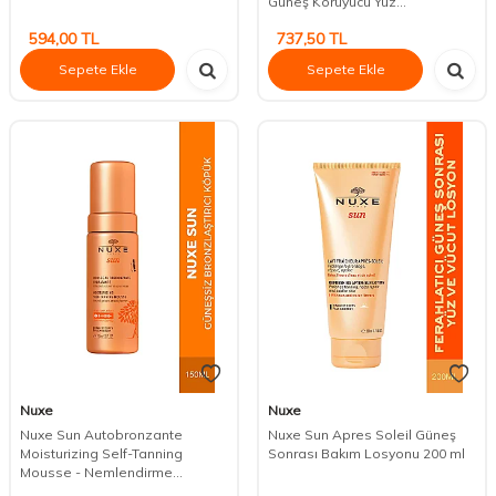
Güneş Koruyucu Yüz...
594,00
TL
737,50
TL
Sepete Ekle
Sepete Ekle
Nuxe
Nuxe
Nuxe Sun Autobronzante
Nuxe Sun Apres Soleil Güneş
Moisturizing Self-Tanning
Sonrası Bakım Losyonu 200 ml
Mousse - Nemlendirme...