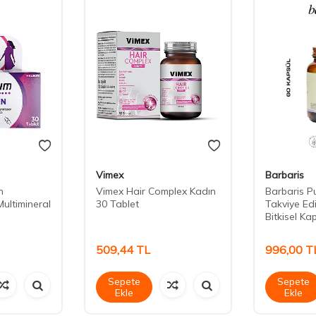
Vimex
Barbaris
n
Vimex Hair Complex Kadın
Barbaris P
Multimineral
30 Tablet
Takviye Ed
Bitkisel Ka
509,44
TL
996,00
T
Sepete
Sepete
Ekle
Ekle