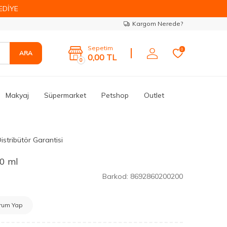
EDİYE
Kargom Nerede?
Sepetim
0
ARA
0,00
TL
0
Makyaj
Süpermarket
Petshop
Outlet
istribütör Garantisi
0 ml
Barkod:
8692860200200
rum Yap