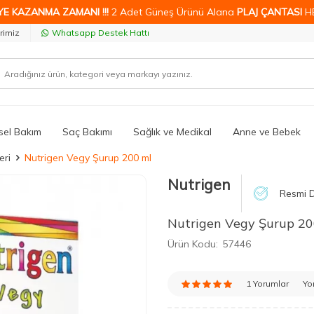
YE KAZANMA ZAMANI !!!
2 Adet Güneş Ürünü Alana
PLAJ ÇANTASI
H
rimiz
Whatsapp Destek Hattı
isel Bakım
Saç Bakımı
Sağlık ve Medikal
Anne ve Bebek
eri
Nutrigen Vegy Şurup 200 ml
Nutrigen
Resmi D
Nutrigen Vegy Şurup 20
Ürün Kodu:
57446
1 Yorumlar
Yo