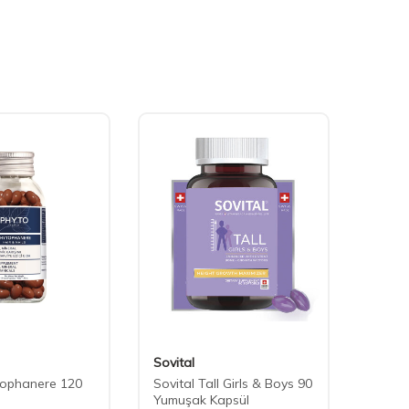
Sovital
Nutra
tophanere 120
Sovital Tall Girls & Boys 90
Nutra
Yumuşak Kapsül
Vitam