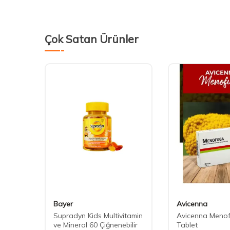
Çok Satan Ürünler
Bayer
Avicenna
u Yağı
Supradyn Kids Multivitamin
Avicenna Meno
ve Mineral 60 Çiğnenebilir
Tablet