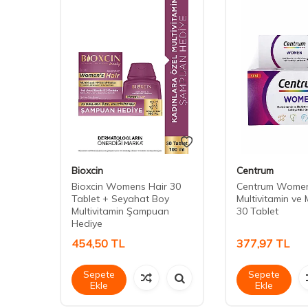
Bioxcin
Centrum
e 30
Bioxcin Womens Hair 30
Centrum Wome
Tablet + Seyahat Boy
Multivitamin ve 
Multivitamin Şampuan
30 Tablet
Hediye
454,50
TL
377,97
TL
Sepete
Sepete
Ekle
Ekle