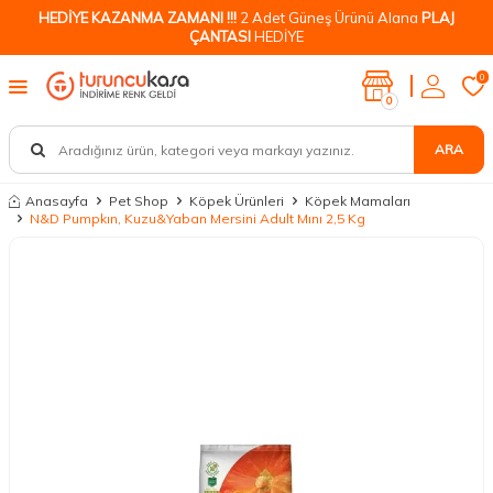
HEDİYE KAZANMA ZAMANI !!!
2 Adet Güneş Ürünü Alana
PLAJ
ÇANTASI
HEDİYE
0
0
ARA
Anasayfa
Pet Shop
Köpek Ürünleri
Köpek Mamaları
N&D Pumpkın, Kuzu&Yaban Mersini Adult Mını 2,5 Kg