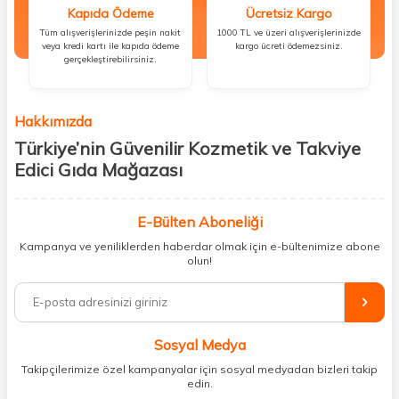
Kapıda Ödeme
Ücretsiz Kargo
Tüm alışverişlerinizde peşin nakit
1000 TL ve üzeri alışverişlerinizde
veya kredi kartı ile kapıda ödeme
kargo ücreti ödemezsiniz.
gerçekleştirebilirsiniz.
Hakkımızda
Türkiye’nin Güvenilir Kozmetik ve Takviye
Edici Gıda Mağazası
Güzellik, sağlık ve iyi hissetmek herkesin hakkı! Biz de bu vizyonla, hem
kişisel bakım hem de takviye edici gıda ürünlerini sizlerle
E-Bülten Aboneliği
buluşturuyoruz. Artık mağaza mağaza dolaşmanıza gerek yok;
Kampanya ve yeniliklerden haberdar olmak için e-bültenimize abone
ihtiyacınız olan her şeyi tek bir çatı altında topluyor ve kapınıza kadar
olun!
güvenle ulaştırıyoruz.
%100 orijinal kozmetik ve sağlık ürünleriyle güzelliğinizi tamamlayabilir,
vücudunuzu desteklemek için güvenilir takviye edici gıdalara
ulaşabilirsiniz. Cilt bakımından saç bakımına, makyajdan vitamin ve
Sosyal Medya
minerallere kadar binlerce ürünü uygun fiyat ve hızlı kargo avantajıyla
sunuyoruz.
Takipçilerimize özel kampanyalar için sosyal medyadan bizleri takip
edin.
Müşteri memnuniyetini ön planda tutarak, en kaliteli markaları sizlerle