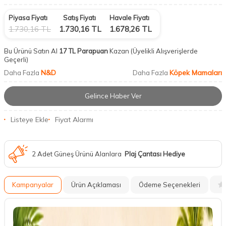
Piyasa Fiyatı
Satış Fiyatı
Havale Fiyatı
1.730,16
TL
1.730,16
TL
1.678,26
TL
Bu Ürünü Satın Al
17 TL Parapuan
Kazan
(Üyelikli Alışverişlerde
Geçerli)
N&D
Köpek Mamaları
Daha Fazla
Daha Fazla
Gelince Haber Ver
Listeye Ekle
Fiyat Alarmı
2 Adet Güneş Ürünü Alanlara
Plaj Çantası Hediye
Kampanyalar
Ürün Açıklaması
Ödeme Seçenekleri