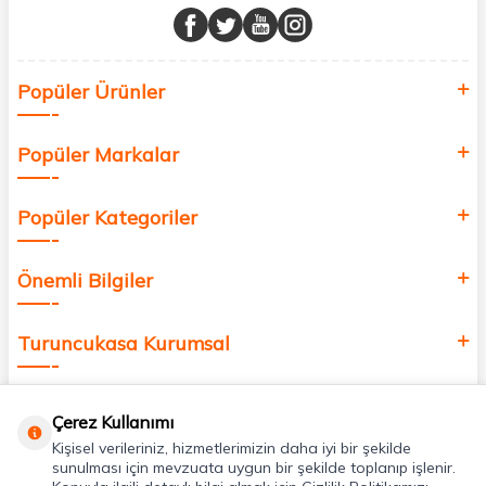
buluşturuyor ve online alışveriş deneyiminizi en iyi hale getiriyoruz.
Sağlık, güzellik ve iyi yaşam için aradığınız her şey burada!
Siz de kendinizi yenilemek, sağlığınızı desteklemek ve güzelliğinize
Popüler Ürünler
değer katmak için bize katılın!
Popüler Markalar
Popüler Kategoriler
Önemli Bilgiler
Turuncukasa Kurumsal
Hızlı Erişim
Çerez Kullanımı
Kişisel verileriniz, hizmetlerimizin daha iyi bir şekilde
Uygulamalarımız
sunulması için mevzuata uygun bir şekilde toplanıp işlenir.