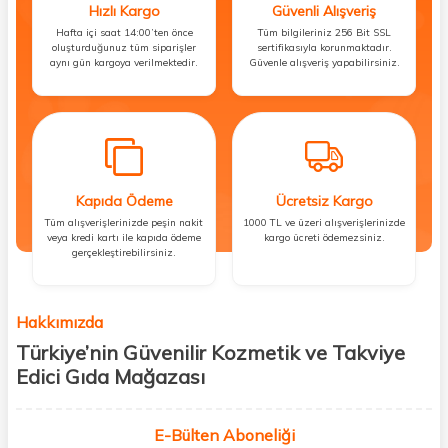
Hızlı Kargo
Güvenli Alışveriş
Hafta içi saat 14:00’ten önce
Tüm bilgileriniz 256 Bit SSL
oluşturduğunuz tüm siparişler
sertifikasıyla korunmaktadır.
aynı gün kargoya verilmektedir.
Güvenle alışveriş yapabilirsiniz.
Kapıda Ödeme
Ücretsiz Kargo
Tüm alışverişlerinizde peşin nakit
1000 TL ve üzeri alışverişlerinizde
veya kredi kartı ile kapıda ödeme
kargo ücreti ödemezsiniz.
gerçekleştirebilirsiniz.
Hakkımızda
Türkiye’nin Güvenilir Kozmetik ve Takviye
Edici Gıda Mağazası
Güzellik, sağlık ve iyi hissetmek herkesin hakkı! Biz de bu vizyonla, hem
kişisel bakım hem de takviye edici gıda ürünlerini sizlerle
E-Bülten Aboneliği