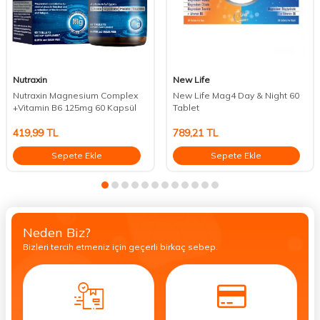
Nutraxin
New Life
Nutraxin Magnesium Complex
New Life Mag4 Day & Night 60
+Vitamin B6 125mg 60 Kapsül
Tablet
419,99
TL
789,21
TL
Sepete Ekle
Sepete Ekle
Neden Biz?
Bizleri tercih etmeniz için geçerli birkaç sebep.