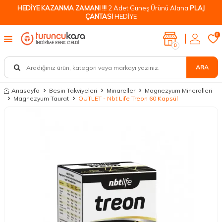
HEDİYE KAZANMA ZAMANI !!!
2 Adet Güneş Ürünü Alana
PLAJ
ÇANTASI
HEDİYE
0
0
ARA
Anasayfa
Besin Takviyeleri
Minareller
Magnezyum Mineralleri
Magnezyum Taurat
OUTLET - Nbt Life Treon 60 Kapsül