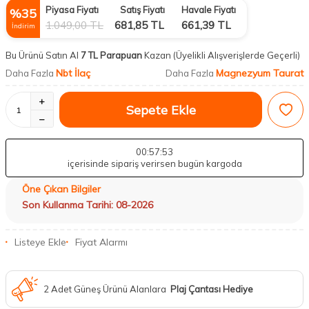
Piyasa Fiyatı
Satış Fiyatı
Havale Fiyatı
%
35
1.049,00
TL
681,85
TL
661,39
TL
İndirim
Bu Ürünü Satın Al
7 TL Parapuan
Kazan
(Üyelikli Alışverişlerde Geçerli)
Nbt İlaç
Magnezyum Taurat
Daha Fazla
Daha Fazla
Sepete Ekle
00
:57
:52
içerisinde sipariş verirsen bugün kargoda
Öne Çıkan Bilgiler
Son Kullanma Tarihi: 08-2026
Listeye Ekle
Fiyat Alarmı
2 Adet Güneş Ürünü Alanlara
Plaj Çantası Hediye