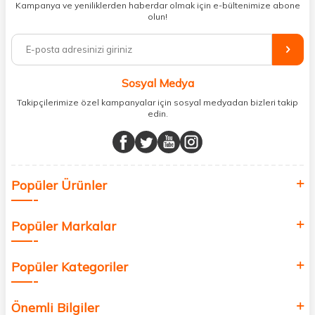
Kampanya ve yeniliklerden haberdar olmak için e-bültenimize abone
ihtiyacınız olan her şeyi tek bir çatı altında topluyor ve kapınıza kadar
olun!
güvenle ulaştırıyoruz.
%100 orijinal kozmetik ve sağlık ürünleriyle güzelliğinizi tamamlayabilir,
vücudunuzu desteklemek için güvenilir takviye edici gıdalara
ulaşabilirsiniz. Cilt bakımından saç bakımına, makyajdan vitamin ve
Sosyal Medya
minerallere kadar binlerce ürünü uygun fiyat ve hızlı kargo avantajıyla
sunuyoruz.
Takipçilerimize özel kampanyalar için sosyal medyadan bizleri takip
edin.
Müşteri memnuniyetini ön planda tutarak, en kaliteli markaları sizlerle
buluşturuyor ve online alışveriş deneyiminizi en iyi hale getiriyoruz.
Sağlık, güzellik ve iyi yaşam için aradığınız her şey burada!
Siz de kendinizi yenilemek, sağlığınızı desteklemek ve güzelliğinize
Popüler Ürünler
değer katmak için bize katılın!
Popüler Markalar
Popüler Kategoriler
Önemli Bilgiler