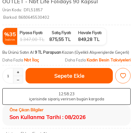
OUTLET - Nbt Life Folidays 90 Kapsül
Ürün Kodu:
DFL51857
Barkod:
8680645530402
Piyasa Fiyatı
Satış Fiyatı
Havale Fiyatı
%
35
1.347,00
TL
875,55
TL
849,28
TL
İndirim
Bu Ürünü Satın Al
9 TL Parapuan
Kazan
(Üyelikli Alışverişlerde Geçerli)
Nbt İlaç
Kadın Besin Takviyeleri
Daha Fazla
Daha Fazla
Sepete Ekle
12
:58
:22
içerisinde sipariş verirsen bugün kargoda
Öne Çıkan Bilgiler
Son Kullanma Tarihi : 08/2026