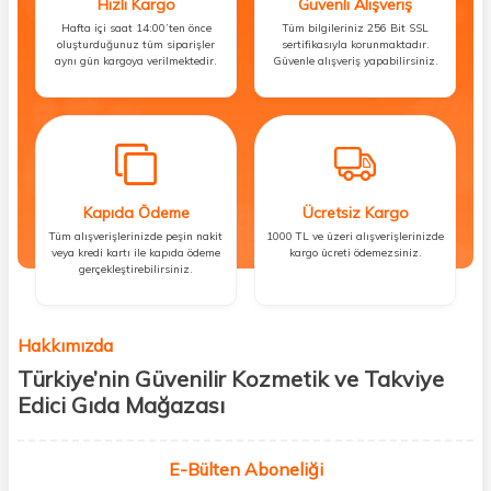
Hızlı Kargo
Güvenli Alışveriş
Hafta içi saat 14:00’ten önce
Tüm bilgileriniz 256 Bit SSL
oluşturduğunuz tüm siparişler
sertifikasıyla korunmaktadır.
aynı gün kargoya verilmektedir.
Güvenle alışveriş yapabilirsiniz.
Kapıda Ödeme
Ücretsiz Kargo
Tüm alışverişlerinizde peşin nakit
1000 TL ve üzeri alışverişlerinizde
veya kredi kartı ile kapıda ödeme
kargo ücreti ödemezsiniz.
gerçekleştirebilirsiniz.
Hakkımızda
Türkiye’nin Güvenilir Kozmetik ve Takviye
Edici Gıda Mağazası
Güzellik, sağlık ve iyi hissetmek herkesin hakkı! Biz de bu vizyonla, hem
kişisel bakım hem de takviye edici gıda ürünlerini sizlerle
E-Bülten Aboneliği
buluşturuyoruz. Artık mağaza mağaza dolaşmanıza gerek yok;