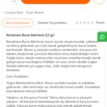
Listeye Ekle
Fiyat Alarmı
DESTEK
Yorum
Ürün Açıklaması
Ödeme Seçenekleri
Nazalnem Burun Merhemi (10 gr)
Nazalnem Burun Merhemi, burun içinde oluşan kuruluk, çatlama
ve tahrişi gidermek için özel olarak geliştirilmiş bir burun bakım
merhemidir. Burun iç yüzeyini nazikçe nemlendirir, koruyucu bir
tabaka oluşturarak çevresel etkenlere karşı dayanıklılığını artırır.
Soğuk hava, alerjik reaksiyonlar veya kuru ortamlara bağlı olarak
gelişen burun kuruluğunu hafifletir ve uzun süreli rahatlık sağlar.
Günlük kullanım için uygun olup, cildin doğal nem dengesini
destekler.
Ürün Özellikleri:
Yoğun Nemlendirme Etkisi: Burun içindeki kuruluk ve çatlakları
gidererek, cildi nemli tutar ve rahatsızlık hissini azaltır. Kuruluktan
kaynaklanan tahrişi hafifletir.
Yatıştırıcı ve Koruyucu Formül: Tahriş olmuş burun iç yüzeyini
yatıştırır, cilt bariyerini destekleyerek dış etkenlere karşı koruma
sağlar. Hassas burun mukozasına özel olarak geliştirilmiştir.