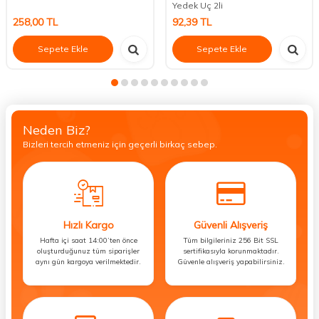
Yedek Uç 2li
258,00
TL
92,39
TL
Sepete Ekle
Sepete Ekle
Neden Biz?
Bizleri tercih etmeniz için geçerli birkaç sebep.
Hızlı Kargo
Güvenli Alışveriş
Hafta içi saat 14:00’ten önce
Tüm bilgileriniz 256 Bit SSL
oluşturduğunuz tüm siparişler
sertifikasıyla korunmaktadır.
aynı gün kargoya verilmektedir.
Güvenle alışveriş yapabilirsiniz.