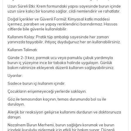
Uzun Süreli Etki: Krem formundaki yapısı sayesinde burun içinde
uzun süre kalıcı bir koruma sağlar, cildi nemlendirir ve rahatlatır.
Doğal İçerikler ve Güvenli Formül: Kimyasal katkı maddesi
içermez, paraben ve yapay renklendirici barındırmaz. Hassas
ciltlerde bile güvenle kullanılabilir.
Kullanımı Kolay: Pratik tüp ambalajı sayesinde her zaman
yanınızda taşıyabilir, ihtiyaç duyduğunuz her an kullanabilirsiniz.
Kullanım Talimatı:
Günde 2-3 kez, parmak ucu veya pamuklu çubuk yardımıyla
burun iç yüzeyine ince bir tabaka halinde uygulayın. Günlük
bakım rutininize ekleyerek düzenli kullanım sağlayabilirsiniz.
Uyarılar:
Sadece burun içi kullanım içindir.
Çocukların erişemeyeceği yerlerde saklayın.
Göz ile temasından kaçının, temas durumunda bol su ile
durulayın.
Alerjik bir reaksiyon gelişirse kullanımı durdurun ve doktorunuza
danışın.
Nazalnem Burun Merhemi, burun sağlığını korumak ve burun
içindeki kuruluğu gidermek için etkili bir bakım sunar. Düzenli