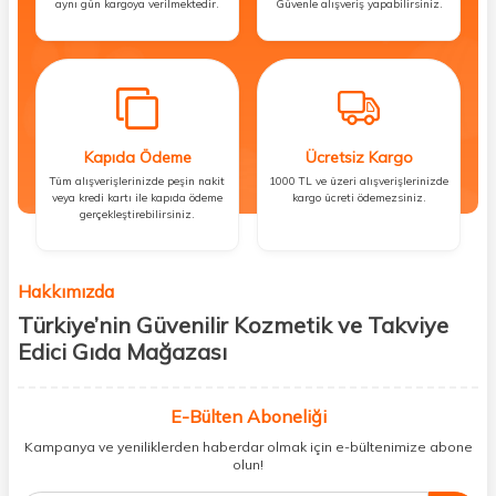
aynı gün kargoya verilmektedir.
Güvenle alışveriş yapabilirsiniz.
Kapıda Ödeme
Ücretsiz Kargo
Tüm alışverişlerinizde peşin nakit
1000 TL ve üzeri alışverişlerinizde
veya kredi kartı ile kapıda ödeme
kargo ücreti ödemezsiniz.
gerçekleştirebilirsiniz.
Hakkımızda
Türkiye’nin Güvenilir Kozmetik ve Takviye
Edici Gıda Mağazası
Güzellik, sağlık ve iyi hissetmek herkesin hakkı! Biz de bu vizyonla, hem
kişisel bakım hem de takviye edici gıda ürünlerini sizlerle
E-Bülten Aboneliği
buluşturuyoruz. Artık mağaza mağaza dolaşmanıza gerek yok;
Kampanya ve yeniliklerden haberdar olmak için e-bültenimize abone
ihtiyacınız olan her şeyi tek bir çatı altında topluyor ve kapınıza kadar
olun!
güvenle ulaştırıyoruz.