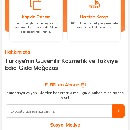
Kapıda Ödeme
Ücretsiz Kargo
Tüm alışverişlerinizde peşin nakit
1000 TL ve üzeri alışverişlerinizde
veya kredi kartı ile kapıda ödeme
kargo ücreti ödemezsiniz.
gerçekleştirebilirsiniz.
Hakkımızda
Türkiye’nin Güvenilir Kozmetik ve Takviye
Edici Gıda Mağazası
Güzellik, sağlık ve iyi hissetmek herkesin hakkı! Biz de bu vizyonla, hem
kişisel bakım hem de takviye edici gıda ürünlerini sizlerle
E-Bülten Aboneliği
buluşturuyoruz. Artık mağaza mağaza dolaşmanıza gerek yok;
Kampanya ve yeniliklerden haberdar olmak için e-bültenimize abone
ihtiyacınız olan her şeyi tek bir çatı altında topluyor ve kapınıza kadar
olun!
güvenle ulaştırıyoruz.
%100 orijinal kozmetik ve sağlık ürünleriyle güzelliğinizi tamamlayabilir,
vücudunuzu desteklemek için güvenilir takviye edici gıdalara
ulaşabilirsiniz. Cilt bakımından saç bakımına, makyajdan vitamin ve
Sosyal Medya
minerallere kadar binlerce ürünü uygun fiyat ve hızlı kargo avantajıyla