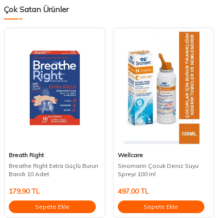
Çok Satan Ürünler
Breath Right
Wellcare
Breathe Right Extra Güçlü Burun
Sinomarin Çocuk Deniz Suyu
Bandı 10 Adet
Spreyi 100 ml
179,90
TL
497,00
TL
Sepete Ekle
Sepete Ekle