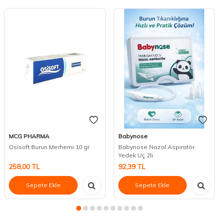
MCG PHARMA
Babynose
Osisoft Burun Merhemi 10 gr
Babynose Nazal Aspiratör
Yedek Uç 2li
258,00
TL
92,39
TL
Sepete Ekle
Sepete Ekle