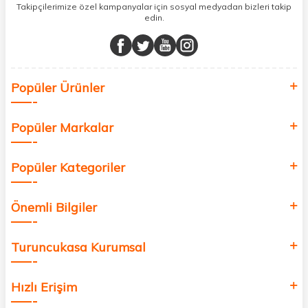
sunuyoruz.
Takipçilerimize özel kampanyalar için sosyal medyadan bizleri takip
edin.
Müşteri memnuniyetini ön planda tutarak, en kaliteli markaları sizlerle
buluşturuyor ve online alışveriş deneyiminizi en iyi hale getiriyoruz.
Sağlık, güzellik ve iyi yaşam için aradığınız her şey burada!
Siz de kendinizi yenilemek, sağlığınızı desteklemek ve güzelliğinize
Popüler Ürünler
değer katmak için bize katılın!
Popüler Markalar
Popüler Kategoriler
Önemli Bilgiler
Turuncukasa Kurumsal
Hızlı Erişim