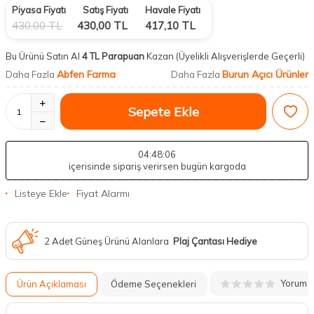
Piyasa Fiyatı
Satış Fiyatı
Havale Fiyatı
430,00
TL
430,00
TL
417,10
TL
Bu Ürünü Satın Al
4 TL Parapuan
Kazan
(Üyelikli Alışverişlerde Geçerli)
Abfen Farma
Burun Açıcı Ürünler
Daha Fazla
Daha Fazla
Sepete Ekle
04
:48
:05
içerisinde sipariş verirsen bugün kargoda
Listeye Ekle
Fiyat Alarmı
2 Adet Güneş Ürünü Alanlara
Plaj Çantası Hediye
Yorum
Ürün Açıklaması
Ödeme Seçenekleri