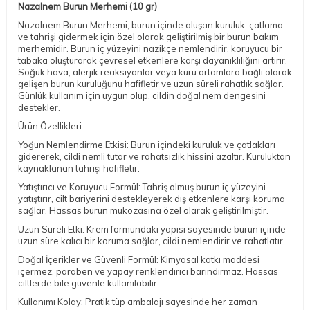
Nazalnem Burun Merhemi (10 gr)
Nazalnem Burun Merhemi, burun içinde oluşan kuruluk, çatlama
ve tahrişi gidermek için özel olarak geliştirilmiş bir burun bakım
merhemidir. Burun iç yüzeyini nazikçe nemlendirir, koruyucu bir
tabaka oluşturarak çevresel etkenlere karşı dayanıklılığını artırır.
Soğuk hava, alerjik reaksiyonlar veya kuru ortamlara bağlı olarak
gelişen burun kuruluğunu hafifletir ve uzun süreli rahatlık sağlar.
Günlük kullanım için uygun olup, cildin doğal nem dengesini
destekler.
Ürün Özellikleri:
Yoğun Nemlendirme Etkisi: Burun içindeki kuruluk ve çatlakları
gidererek, cildi nemli tutar ve rahatsızlık hissini azaltır. Kuruluktan
kaynaklanan tahrişi hafifletir.
Yatıştırıcı ve Koruyucu Formül: Tahriş olmuş burun iç yüzeyini
yatıştırır, cilt bariyerini destekleyerek dış etkenlere karşı koruma
sağlar. Hassas burun mukozasına özel olarak geliştirilmiştir.
Uzun Süreli Etki: Krem formundaki yapısı sayesinde burun içinde
uzun süre kalıcı bir koruma sağlar, cildi nemlendirir ve rahatlatır.
Doğal İçerikler ve Güvenli Formül: Kimyasal katkı maddesi
içermez, paraben ve yapay renklendirici barındırmaz. Hassas
ciltlerde bile güvenle kullanılabilir.
Kullanımı Kolay: Pratik tüp ambalajı sayesinde her zaman