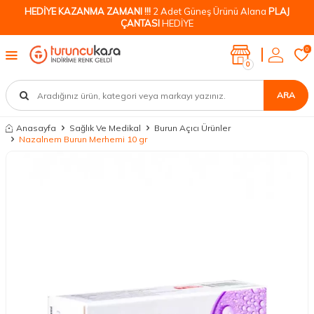
HEDİYE KAZANMA ZAMANI !!!
2 Adet Güneş Ürünü Alana
PLAJ
ÇANTASI
HEDİYE
0
0
ARA
Anasayfa
Sağlık Ve Medikal
Burun Açıcı Ürünler
Nazalnem Burun Merhemi 10 gr