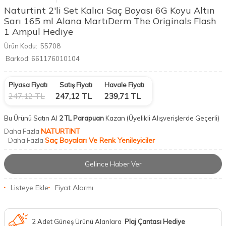
Naturtint 2'li Set Kalıcı Saç Boyası 6G Koyu Altın
Sarı 165 ml Alana MartıDerm The Originals Flash
1 Ampul Hediye
Ürün Kodu:
55708
Barkod:
661176010104
Piyasa Fiyatı
Satış Fiyatı
Havale Fiyatı
247,12
TL
247,12
TL
239,71
TL
Bu Ürünü Satın Al
2 TL Parapuan
Kazan
(Üyelikli Alışverişlerde Geçerli)
NATURTINT
Daha Fazla
Saç Boyaları Ve Renk Yenileyiciler
Daha Fazla
Gelince Haber Ver
Listeye Ekle
Fiyat Alarmı
2 Adet Güneş Ürünü Alanlara
Plaj Çantası Hediye