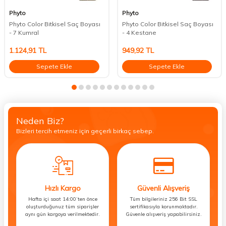
Phyto
Phyto
Phyto Color Bitkisel Saç Boyası
Phyto Color Bitkisel Saç Boyası
- 7 Kumral
- 4 Kestane
1.124,91
TL
949,92
TL
Sepete Ekle
Sepete Ekle
Neden Biz?
Bizleri tercih etmeniz için geçerli birkaç sebep.
Hızlı Kargo
Güvenli Alışveriş
Hafta içi saat 14:00’ten önce
Tüm bilgileriniz 256 Bit SSL
oluşturduğunuz tüm siparişler
sertifikasıyla korunmaktadır.
aynı gün kargoya verilmektedir.
Güvenle alışveriş yapabilirsiniz.