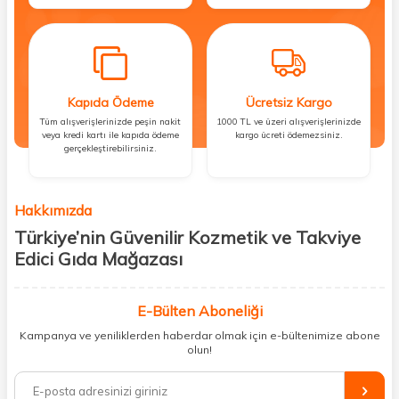
Kapıda Ödeme
Ücretsiz Kargo
Tüm alışverişlerinizde peşin nakit
1000 TL ve üzeri alışverişlerinizde
veya kredi kartı ile kapıda ödeme
kargo ücreti ödemezsiniz.
gerçekleştirebilirsiniz.
Hakkımızda
Türkiye’nin Güvenilir Kozmetik ve Takviye
Edici Gıda Mağazası
Güzellik, sağlık ve iyi hissetmek herkesin hakkı! Biz de bu vizyonla, hem
kişisel bakım hem de takviye edici gıda ürünlerini sizlerle
E-Bülten Aboneliği
buluşturuyoruz. Artık mağaza mağaza dolaşmanıza gerek yok;
Kampanya ve yeniliklerden haberdar olmak için e-bültenimize abone
ihtiyacınız olan her şeyi tek bir çatı altında topluyor ve kapınıza kadar
olun!
güvenle ulaştırıyoruz.
%100 orijinal kozmetik ve sağlık ürünleriyle güzelliğinizi tamamlayabilir,