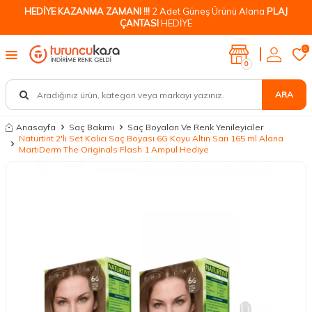
HEDİYE KAZANMA ZAMANI !!!
2 Adet Güneş Ürünü Alana
PLAJ
ÇANTASI
HEDİYE
0
0
ARA
Anasayfa
Saç Bakımı
Saç Boyaları Ve Renk Yenileyiciler
Naturtint 2'li Set Kalıcı Saç Boyası 6G Koyu Altın Sarı 165 ml Alana
MartıDerm The Originals Flash 1 Ampul Hediye