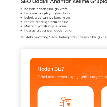
SEO Odaklı Anahtar Kelime Grupla
(14)
La Roche Posay Effaclar Ürünleri
hassas bebek cildi için krem
(14)
kızarıklık karşıtı yatıştırıcı bakım
bebeklerde tahrişe karşı krem
Steriball Elektrikli Koruma Kabı
(15)
reaktif ciltler için nemlendirici
Mustela yatıştırıcı yüz kremi
Nuxe Huile Prodigieuse Ürünleri
(9)
hassas cilt bariyeri güçlendirici
Erkek Parfümleri
(15)
Mustela Soothing Serisi, bebeğinizin hassas cildi için h
Bioderma Atoderm Ürünleri
(16)
Vichy Dercos Ürünleri
(19)
La Roche Posay Güneş Ürünleri
(24)
Neden Biz?
Kadın Parfümleri
(24)
Bizleri tercih etmeniz için geçerli birkaç sebep
Nuxe Güneş Ürünleri
(24)
Bioderma Sensibio
(9)
Nuxe Nuxuriance Ultra Ürünleri
(9)
Hediye Ürününü Seç
(6)