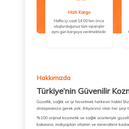
Sebamed Vücut Bakım Ürünleri
(7)
Hızlı Kargo
Mustela Bebek Ürünleri Serisi
(6)
Hafta içi saat 14:00’ten önce
La Roche Posay Serumlar
(6)
oluşturduğunuz tüm siparişler
aynı gün kargoya verilmektedir.
La Roche Posay Cicaplast Ürünleri
(6)
Avene Cleanance Ürünleri
(7)
Erkek Saç Bakım Ürünleri
(7)
Vichy Mineral 89
(7)
Nuxe Vücut Bakım Serisi
(7)
Hakkımızda
La Roche Posay Toleriane Ürünleri
Türkiye’nin Güvenilir Koz
(8)
Vichy Güneş Ürünleri
(7)
Güzellik, sağlık ve iyi hissetmek herkesin hakkı! 
dolaşmanıza gerek yok; ihtiyacınız olan her şeyi t
Sebamed Şampuanları
(8)
%100 orijinal kozmetik ve sağlık ürünleriyle güzell
Bioxcin Güneş Ürünleri
(8)
bakımına, makyajdan vitamin ve minerallere kadar 
Vichy Vücut Bakım
(8)