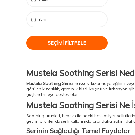
Nuxe Merveillance Ürünleri
(6)
Steriball Dil Temizleyici
(2)
Yeni
Avene Cold Cream Ürünleri
(1)
Steriball Akıllı Koruma Cihazı
(1)
SEÇIMI FILTRELE
Bioxcin Aqua Ürünleri
(2)
Bioderma Serum
(2)
Steriball Çocuk Diş Macun
(2)
Mustela Soothing Serisi Ned
Steriball 2'li Manuel Koruma
Kapları
(2)
Mustela Soothing Serisi
, hassas, kızarmaya eğilimli veya 
Vichy Normaderm Phytosolution
görülen kızarıklık, gerginlik hissi, kaşıntı ve irritasyon g
(2)
güçlendirmeye destek olur.
Loreal Paris Yaş Uzmanı Ürünleri
Mustela Soothing Serisi Ne İ
(3)
Soothing ürünleri, bebek cildindeki hassasiyet belirtilerin
Steriball Silikon Parmak Diş Fırçası
getirir. Ürünler düzenli kullanımda cildi daha sakin, da
(2)
Serinin Sağladığı Temel Faydalar
Avene Cicalfate Ürünleri
(2)