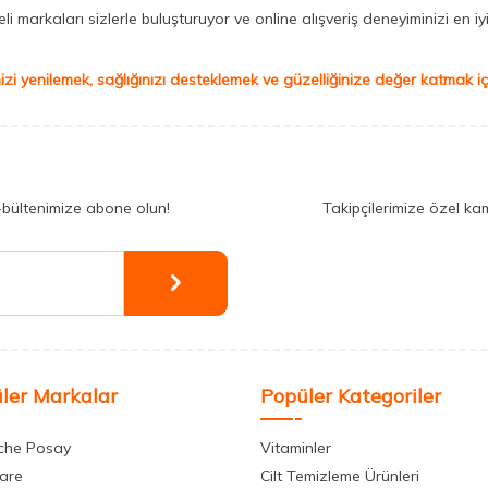
 markaları sizlerle buluşturuyor ve online alışveriş deneyiminizi en iyi 
izi yenilemek, sağlığınızı desteklemek ve güzelliğinize değer katmak için
-bültenimize abone olun!
Takipçilerimize özel ka
ler Markalar
Popüler Kategoriler
che Posay
Vitaminler
care
Cilt Temizleme Ürünleri