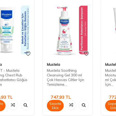
a
Mustela
Muste
T - Mustela
Mustela Soothing
Muste
ng Chest Rub
Cleansing Gel 300 ml
Moistu
ahatlatıcı Göğüs
Çok Hassas Ciltler İçin
ml Çok
ı
Temizleme...
İçin...
,93
TL
747,93
TL
772
te
Sepete
Sepe
e
Ekle
Ekl