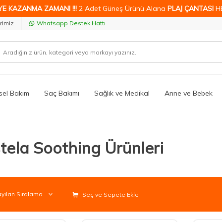
YE KAZANMA ZAMANI !!!
2 Adet Güneş Ürünü Alana
PLAJ ÇANTASI
H
rimiz
Whatsapp Destek Hattı
isel Bakım
Saç Bakımı
Sağlık ve Medikal
Anne ve Bebek
tela Soothing Ürünleri
Seç ve Sepete Ekle