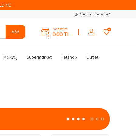
EDİYE
Kargom Nerede?
Sepetim
0
ARA
0,00
TL
0
Makyaj
Süpermarket
Petshop
Outlet