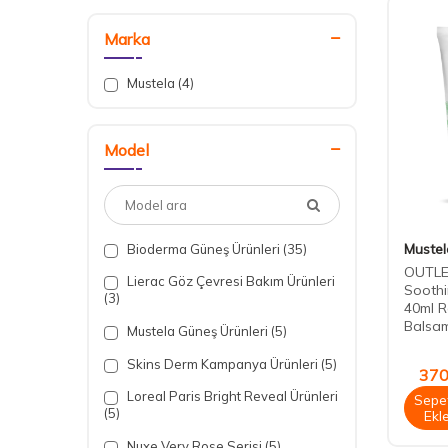
Marka
Mustela
(4)
Model
Mustel
Bioderma Güneş Ürünleri
(35)
OUTLE
Lierac Göz Çevresi Bakım Ürünleri
Soothi
(3)
40ml R
Balsam
Mustela Güneş Ürünleri
(5)
Skins Derm Kampanya Ürünleri
(5)
370
Loreal Paris Bright Reveal Ürünleri
Sepe
(5)
Ekl
Nuxe Very Rose Serisi
(5)