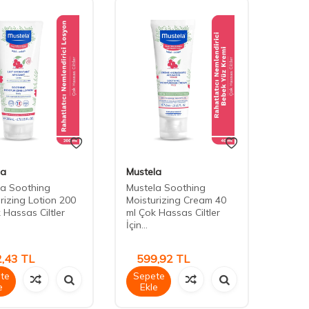
la
Mustela
la Soothing
Mustela Soothing
rizing Lotion 200
Moisturizing Cream 40
 Hassas Ciltler
ml Çok Hassas Ciltler
İçin...
,43
TL
599,92
TL
te
Sepete
e
Ekle