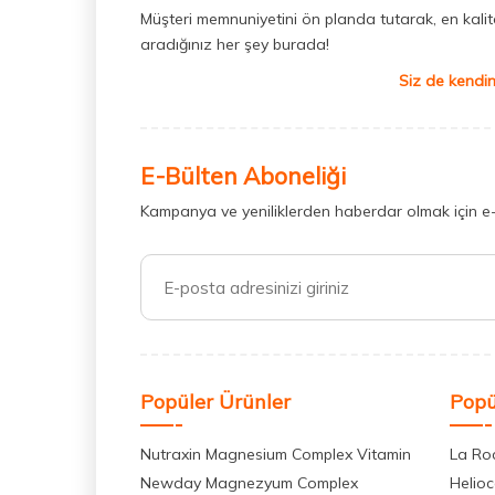
Müşteri memnuniyetini ön planda tutarak, en kaliteli
Sitikolin
(8)
aradığınız her şey burada!
Bioderma Cicabio
(8)
Siz de kendin
Steriball Elektrikli Koruma Kabı ve
Yedek Başlık
(1)
E-Bülten Aboneliği
Kampanya ve yeniliklerden haberdar olmak için e
Popüler Ürünler
Popü
Nutraxin Magnesium Complex Vitamin
La Ro
Newday Magnezyum Complex
Helio