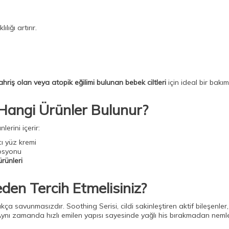
lığı artırır.
hriş olan veya atopik eğilimi bulunan bebek ciltleri
için ideal bir ba
Hangi Ürünler Bulunur?
lerini içerir:
cı yüz kremi
osyonu
ürünleri
den Tercih Etmelisiniz?
ça savunmasızdır. Soothing Serisi, cildi sakinleştiren aktif bileşenler, 
. Aynı zamanda hızlı emilen yapısı sayesinde yağlı his bırakmadan neml