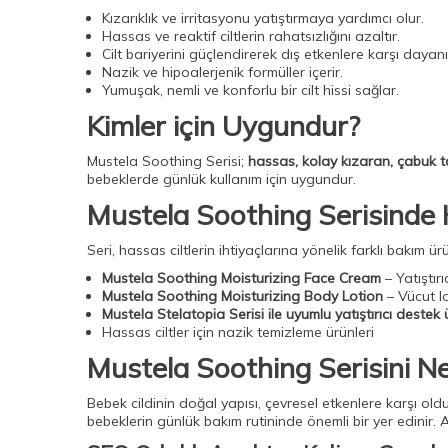
Kızarıklık ve irritasyonu yatıştırmaya yardımcı olur.
Mustela Cold Serisi
(2)
Hassas ve reaktif ciltlerin rahatsızlığını azaltır.
Cilt bariyerini güçlendirerek dış etkenlere karşı dayanıklı
Bioderma H2o
(3)
Nazik ve hipoalerjenik formüller içerir.
Sebamed Güneş Ürünleri
(3)
Yumuşak, nemli ve konforlu bir cilt hissi sağlar.
Kimler için Uygundur?
Bioderma Pigmentbio Ürünleri
(3)
Steriball Manuel Koruma
(5)
Mustela Soothing Serisi;
hassas, kolay kızaran, çabuk ta
bebeklerde günlük kullanım için uygundur.
La Roche Posay Cilt Temizleme
Ürünleri
(6)
Mustela Soothing Serisinde 
2 Al 1 Öde
(26)
Seri, hassas ciltlerin ihtiyaçlarına yönelik farklı bakım ürün
Bioderma Sebium Ürünleri
(15)
Mustela Soothing Moisturizing Face Cream
– Yatıştırı
Mustela Soothing Moisturizing Body Lotion
– Vücut l
Lierac Güneş Ürünleri
(11)
Mustela Stelatopia Serisi ile uyumlu yatıştırıcı destek 
Hassas ciltler için nazik temizleme ürünleri
Vichy Liftactiv Ürünleri
(11)
Mustela Soothing Serisini Ne
Kadın Roll-On
(12)
Nuxe Erkek Bakım Ürünleri
(13)
Bebek cildinin doğal yapısı, çevresel etkenlere karşı olduk
bebeklerin günlük bakım rutininde önemli bir yer edinir
Phyto Phytocolor Saç Boyaları