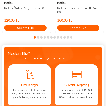
Reflex
Reflex
Reflex Ördek Parça Fileto 80 Gr
Reflex Snackıes Kuzu Etli Küpler
80 G
120,00
TL
160,00
TL
Sepete Ekle
Sepete Ekle
Neden Biz?
Bizleri tercih etmeniz için geçerli birkaç sebep.
Hızlı Kargo
Güvenli Alışveriş
Hafta içi saat 14:00’ten önce
Tüm bilgileriniz 256 Bit SSL
oluşturduğunuz tüm siparişler
sertifikasıyla korunmaktadır.
aynı gün kargoya verilmektedir.
Güvenle alışveriş yapabilirsiniz.