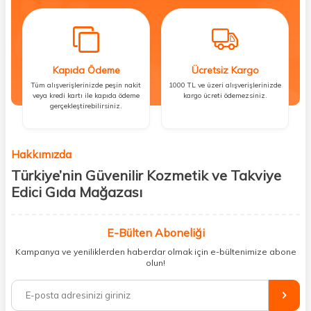
Kapıda Ödeme
Ücretsiz Kargo
Tüm alışverişlerinizde peşin nakit
1000 TL ve üzeri alışverişlerinizde
veya kredi kartı ile kapıda ödeme
kargo ücreti ödemezsiniz.
gerçekleştirebilirsiniz.
Hakkımızda
Türkiye’nin Güvenilir Kozmetik ve Takviye
Edici Gıda Mağazası
Güzellik, sağlık ve iyi hissetmek herkesin hakkı! Biz de bu vizyonla, hem
kişisel bakım hem de takviye edici gıda ürünlerini sizlerle
E-Bülten Aboneliği
buluşturuyoruz. Artık mağaza mağaza dolaşmanıza gerek yok;
Kampanya ve yeniliklerden haberdar olmak için e-bültenimize abone
ihtiyacınız olan her şeyi tek bir çatı altında topluyor ve kapınıza kadar
olun!
güvenle ulaştırıyoruz.
%100 orijinal kozmetik ve sağlık ürünleriyle güzelliğinizi tamamlayabilir,
vücudunuzu desteklemek için güvenilir takviye edici gıdalara