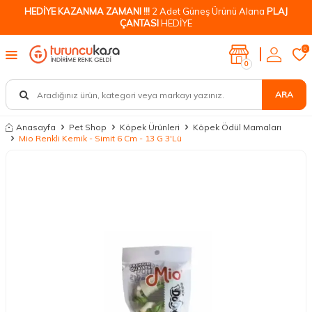
HEDİYE KAZANMA ZAMANI !!!
2 Adet Güneş Ürünü Alana
PLAJ
ÇANTASI
HEDİYE
0
0
ARA
Anasayfa
Pet Shop
Köpek Ürünleri
Köpek Ödül Mamaları
Mio Renkli Kemik - Simit 6 Cm - 13 G 3'Lü