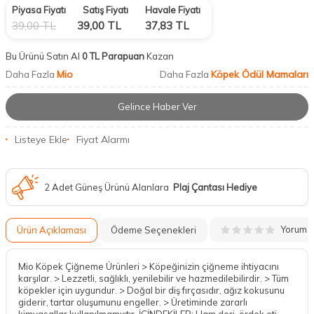
Piyasa Fiyatı
Satış Fiyatı
Havale Fiyatı
39,00
TL
39,00
TL
37,83
TL
Bu Ürünü Satın Al
0 TL Parapuan
Kazan
Mio
Köpek Ödül Mamaları
Daha Fazla
Daha Fazla
Gelince Haber Ver
Listeye Ekle
Fiyat Alarmı
2 Adet Güneş Ürünü Alanlara
Plaj Çantası Hediye
Yorum
Ürün Açıklaması
Ödeme Seçenekleri
Mio Köpek Çiğneme Ürünleri > Köpeğinizin çiğneme ihtiyacını
karşılar. > Lezzetli, sağlıklı, yenilebilir ve hazmedilebilirdir. > Tüm
köpekler için uygundur. > Doğal bir diş fırçasıdır, ağız kokusunu
giderir, tartar oluşumunu engeller. > Üretiminde zararlı
kimyasallar kullanılmamıştır. İÇİNDEKİLER: Ham deri, ördek eti.