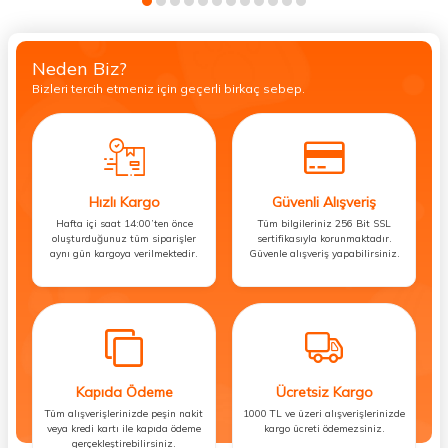
Neden Biz?
Bizleri tercih etmeniz için geçerli birkaç sebep.
Hızlı Kargo
Güvenli Alışveriş
Hafta içi saat 14:00’ten önce
Tüm bilgileriniz 256 Bit SSL
oluşturduğunuz tüm siparişler
sertifikasıyla korunmaktadır.
aynı gün kargoya verilmektedir.
Güvenle alışveriş yapabilirsiniz.
Kapıda Ödeme
Ücretsiz Kargo
Tüm alışverişlerinizde peşin nakit
1000 TL ve üzeri alışverişlerinizde
veya kredi kartı ile kapıda ödeme
kargo ücreti ödemezsiniz.
gerçekleştirebilirsiniz.