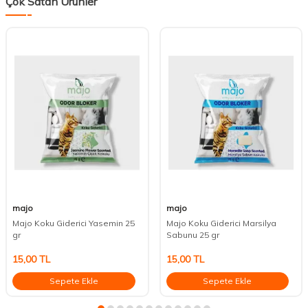
Çok Satan Ürünler
majo
majo
Majo Koku Giderici Yasemin 25
Majo Koku Giderici Marsilya
gr
Sabunu 25 gr
15,00
TL
15,00
TL
Sepete Ekle
Sepete Ekle