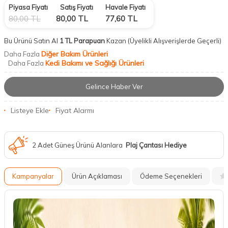
Piyasa Fiyatı
Satış Fiyatı
Havale Fiyatı
80,00
TL
80,00
TL
77,60
TL
Bu Ürünü Satın Al
1 TL Parapuan
Kazan
(Üyelikli Alışverişlerde Geçerli)
Diğer Bakım Ürünleri
Daha Fazla
Kedi Bakımı ve Sağlığı Ürünleri
Daha Fazla
Gelince Haber Ver
Listeye Ekle
Fiyat Alarmı
2 Adet Güneş Ürünü Alanlara
Plaj Çantası Hediye
Kampanyalar
Ürün Açıklaması
Ödeme Seçenekleri