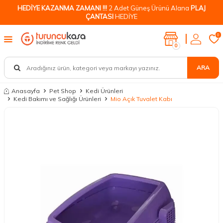
HEDİYE KAZANMA ZAMANI !!!
2 Adet Güneş Ürünü Alana
PLAJ
ÇANTASI
HEDİYE
0
0
ARA
Anasayfa
Pet Shop
Kedi Ürünleri
Kedi Bakımı ve Sağlığı Ürünleri
Mio Açık Tuvalet Kabı