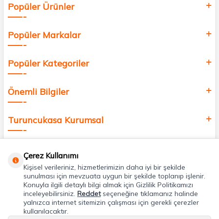
Popüler Ürünler
değer katmak için bize katılın!
Popüler Markalar
Popüler Kategoriler
Önemli Bilgiler
Turuncukasa Kurumsal
Hızlı Erişim
Çerez Kullanımı
Kişisel verileriniz, hizmetlerimizin daha iyi bir şekilde
Uygulamalarımız
sunulması için mevzuata uygun bir şekilde toplanıp işlenir.
Konuyla ilgili detaylı bilgi almak için Gizlilik Politikamızı
inceleyebilirsiniz.
Reddet
seçeneğine tıklamanız halinde
yalnızca internet sitemizin çalışması için gerekli çerezler
Adres & İletişim
kullanılacaktır.