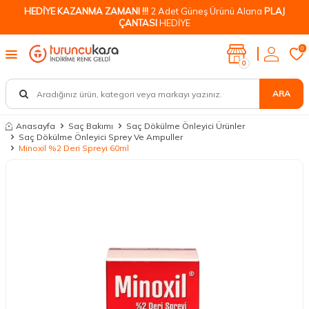
HEDİYE KAZANMA ZAMANI !!!
2 Adet Güneş Ürünü Alana
PLAJ
ÇANTASI
HEDİYE
0
0
ARA
Anasayfa
Saç Bakımı
Saç Dökülme Önleyici Ürünler
Saç Dökülme Önleyici Sprey Ve Ampuller
Minoxil %2 Deri Spreyi 60ml