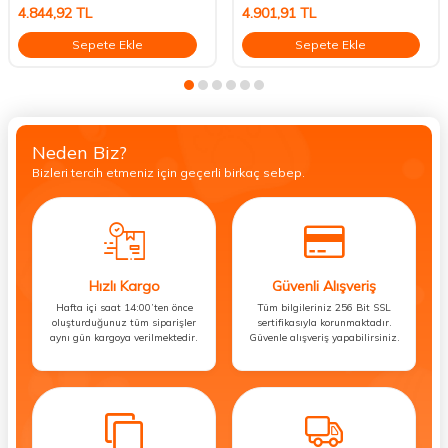
4.844,92
TL
4.901,91
TL
Sepete Ekle
Sepete Ekle
Neden Biz?
Bizleri tercih etmeniz için geçerli birkaç sebep.
Hızlı Kargo
Güvenli Alışveriş
Hafta içi saat 14:00’ten önce
Tüm bilgileriniz 256 Bit SSL
oluşturduğunuz tüm siparişler
sertifikasıyla korunmaktadır.
aynı gün kargoya verilmektedir.
Güvenle alışveriş yapabilirsiniz.