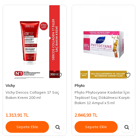
Vichy
Phyto
Vichy Dercos Collagen 17 Saç
Phyto Phytocyane Kadınlar İçin
Bakım Kremi 200 ml
Tepkisel Saç Dökülmesi Karşıtı
Bakım 12 Ampul x 5 ml
1.313,91
TL
2.846,93
TL
Sepete Ekle
Sepete Ekle