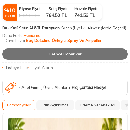
Piyasa Fiyatı
Satış Fiyatı
Havale Fiyatı
%
10
849,44
TL
764,50
TL
741,56
TL
İndirim
Bu Ürünü Satın Al
8 TL Parapuan
Kazan
(Üyelikli Alışverişlerde Geçerli)
Humanis
Daha Fazla
Saç Dökülme Önleyici Sprey Ve Ampuller
Daha Fazla
Gelince Haber Ver
Listeye Ekle
Fiyat Alarmı
2 Adet Güneş Ürünü Alanlara
Plaj Çantası Hediye
Kampanyalar
Ürün Açıklaması
Ödeme Seçenekleri