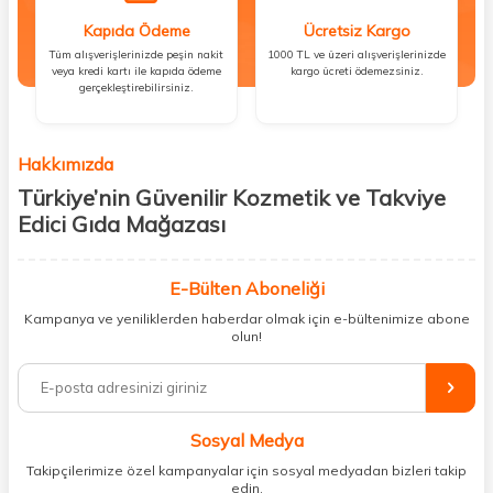
Kapıda Ödeme
Ücretsiz Kargo
Tüm alışverişlerinizde peşin nakit
1000 TL ve üzeri alışverişlerinizde
veya kredi kartı ile kapıda ödeme
kargo ücreti ödemezsiniz.
gerçekleştirebilirsiniz.
Hakkımızda
Türkiye’nin Güvenilir Kozmetik ve Takviye
Edici Gıda Mağazası
Güzellik, sağlık ve iyi hissetmek herkesin hakkı! Biz de bu vizyonla, hem
kişisel bakım hem de takviye edici gıda ürünlerini sizlerle
E-Bülten Aboneliği
buluşturuyoruz. Artık mağaza mağaza dolaşmanıza gerek yok;
Kampanya ve yeniliklerden haberdar olmak için e-bültenimize abone
ihtiyacınız olan her şeyi tek bir çatı altında topluyor ve kapınıza kadar
olun!
güvenle ulaştırıyoruz.
%100 orijinal kozmetik ve sağlık ürünleriyle güzelliğinizi tamamlayabilir,
vücudunuzu desteklemek için güvenilir takviye edici gıdalara
ulaşabilirsiniz. Cilt bakımından saç bakımına, makyajdan vitamin ve
Sosyal Medya
minerallere kadar binlerce ürünü uygun fiyat ve hızlı kargo avantajıyla
sunuyoruz.
Takipçilerimize özel kampanyalar için sosyal medyadan bizleri takip
edin.