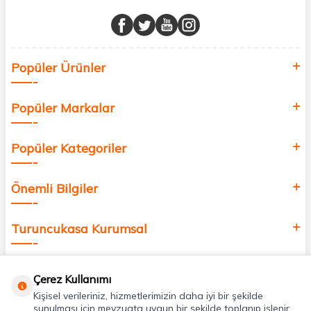
Müşteri memnuniyetini ön planda tutarak, en kaliteli markaları sizlerle
buluşturuyor ve online alışveriş deneyiminizi en iyi hale getiriyoruz.
Sağlık, güzellik ve iyi yaşam için aradığınız her şey burada!
Siz de kendinizi yenilemek, sağlığınızı desteklemek ve güzelliğinize
Popüler Ürünler
değer katmak için bize katılın!
Popüler Markalar
Popüler Kategoriler
Önemli Bilgiler
Turuncukasa Kurumsal
Hızlı Erişim
Çerez Kullanımı
Kişisel verileriniz, hizmetlerimizin daha iyi bir şekilde
Uygulamalarımız
sunulması için mevzuata uygun bir şekilde toplanıp işlenir.