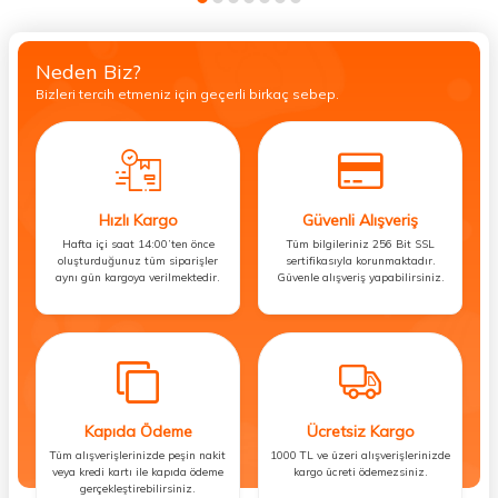
Neden Biz?
Bizleri tercih etmeniz için geçerli birkaç sebep.
Hızlı Kargo
Güvenli Alışveriş
Hafta içi saat 14:00’ten önce
Tüm bilgileriniz 256 Bit SSL
oluşturduğunuz tüm siparişler
sertifikasıyla korunmaktadır.
aynı gün kargoya verilmektedir.
Güvenle alışveriş yapabilirsiniz.
Kapıda Ödeme
Ücretsiz Kargo
Tüm alışverişlerinizde peşin nakit
1000 TL ve üzeri alışverişlerinizde
veya kredi kartı ile kapıda ödeme
kargo ücreti ödemezsiniz.
gerçekleştirebilirsiniz.