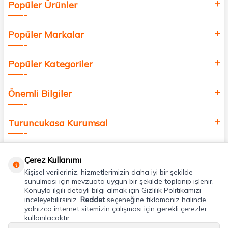
Popüler Ürünler
değer katmak için bize katılın!
Popüler Markalar
Popüler Kategoriler
Önemli Bilgiler
Turuncukasa Kurumsal
Hızlı Erişim
Çerez Kullanımı
Kişisel verileriniz, hizmetlerimizin daha iyi bir şekilde
Uygulamalarımız
sunulması için mevzuata uygun bir şekilde toplanıp işlenir.
Konuyla ilgili detaylı bilgi almak için Gizlilik Politikamızı
inceleyebilirsiniz.
Reddet
seçeneğine tıklamanız halinde
yalnızca internet sitemizin çalışması için gerekli çerezler
Adres & İletişim
kullanılacaktır.