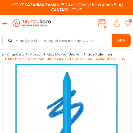
HEDİYE KAZANMA ZAMANI !!!
2 Adet Güneş Ürünü Alana
PLAJ
ÇANTASI
HEDİYE
0
0
ARA
Anasayfa
Makyaj
Göz Makyaj Ürünleri
Göz Kalemleri
Maybelline New York Tattoo Liner Jel Göz Kalemi - Arctic Skies - 306