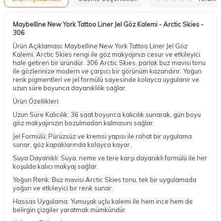
Maybelline New York Tattoo Liner Jel Göz Kalemi - Arctic Skies -
306
Ürün Açıklaması: Maybelline New York Tattoo Liner Jel Göz
Kalemi, Arctic Skies rengi ile göz makyajınızı cesur ve etkileyici
hale getiren bir üründür. 306 Arctic Skies, parlak buz mavisi tonu
ile gözlerinize modern ve çarpıcı bir görünüm kazandırır. Yoğun
renk pigmentleri ve jel formülü sayesinde kolayca uygulanır ve
uzun süre boyunca dayanıklılık sağlar.
Ürün Özellikleri:
Uzun Süre Kalıcılık: 36 saat boyunca kalıcılık sunarak, gün boyu
göz makyajınızın bozulmadan kalmasını sağlar.
Jel Formülü: Pürüzsüz ve kremsi yapısı ile rahat bir uygulama
sunar, göz kapaklarında kolayca kayar.
Suya Dayanıklı: Suya, neme ve tere karşı dayanıklı formülü ile her
koşulda kalıcı makyaj sağlar.
Yoğun Renk: Buz mavisi Arctic Skies tonu, tek bir uygulamada
yoğun ve etkileyici bir renk sunar.
Hassas Uygulama: Yumuşak uçlu kalemi ile hem ince hem de
belirgin çizgiler yaratmak mümkündür.