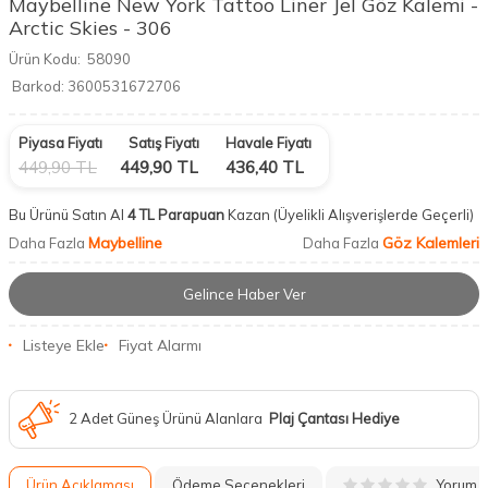
Maybelline New York Tattoo Liner Jel Göz Kalemi -
Arctic Skies - 306
Ürün Kodu:
58090
Barkod:
3600531672706
Piyasa Fiyatı
Satış Fiyatı
Havale Fiyatı
449,90
TL
449,90
TL
436,40
TL
Bu Ürünü Satın Al
4 TL Parapuan
Kazan
(Üyelikli Alışverişlerde Geçerli)
Maybelline
Göz Kalemleri
Daha Fazla
Daha Fazla
Gelince Haber Ver
Listeye Ekle
Fiyat Alarmı
2 Adet Güneş Ürünü Alanlara
Plaj Çantası Hediye
Yorum
Ürün Açıklaması
Ödeme Seçenekleri